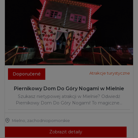
Atrakcje turystyczne
Doporučené
Piernikowy Dom Do Góry Nogami w Mielnie
Szukasz nietypowej atrakcji w Mielnie? Odwiedź
Piernikowy Dom Do Góry Nogami! To magiczne…
Mielno
,
zachodniopomorskie
Zobrazit detaily