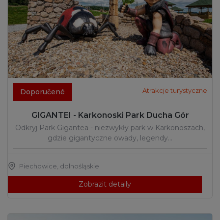
Atrakcje turystyczne
Doporučené
GIGANTEI - Karkonoski Park Ducha Gór
Odkryj Park Gigantea - niezwykły park w Karkonoszach,
gdzie gigantyczne owady, legendy…
Piechowice
,
dolnośląskie
Zobrazit detaily