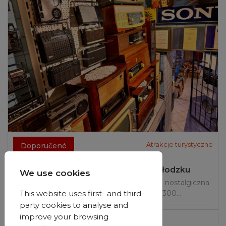
Atrakcje turystyczne
Doporučené
Muzeum RTV PRL UNITRA w Kłodzku
We use cookies
Muzeum RTV PRL UNITRA w Kłodzku to nostalgiczna
This website uses first- and third-
podróż do czasów PRL-u. Ponad 300…
party cookies to analyse and
improve your browsing
Kłodzko
,
dolnośląskie