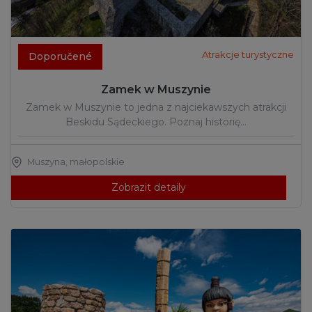
Atrakcje turystyczne
Doporučené
Zamek w Muszynie
Zamek w Muszynie to jedna z najciekawszych atrakcji
Beskidu Sądeckiego. Poznaj historię…
Muszyna
,
małopolskie
Zobrazit detaily