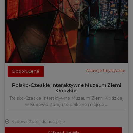
Atrakcje turystyczne
Doporučené
Polsko-Czeskie Interaktywne Muzeum Ziemi
Kłodzkiej
Polsko-Czeskie Interaktywne Muzeum Ziemi Kłodzkiej
w Kudowie-Zdroju to unikalne miejsce,…
Kudowa-Zdrój
,
dolnośląskie
Zobrazit detaily