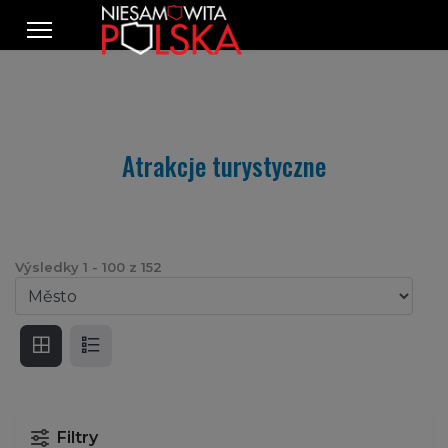
Atrakcje turystyczne
Výsledky
1
-
100
z
152
Filtry