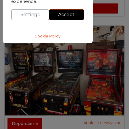
experience.
Zobrazit detaily
Settings
Accept
Cookie Policy
Atrakcje turystyczne
Doporučené