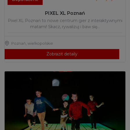
PIXEL XL Poznań
Pixel XL Poznań to nowe centrum gier z interaktywnymi
matami! Skacz, rywalizuj i baw się…
Poznań
,
wielkopolskie
Zobrazit detaily