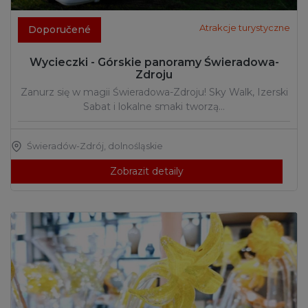
Atrakcje turystyczne
Doporučené
Wycieczki - Górskie panoramy Świeradowa-
Zdroju
Zanurz się w magii Świeradowa-Zdroju! Sky Walk, Izerski
Sabat i lokalne smaki tworzą…
Świeradów-Zdrój
,
dolnośląskie
Zobrazit detaily