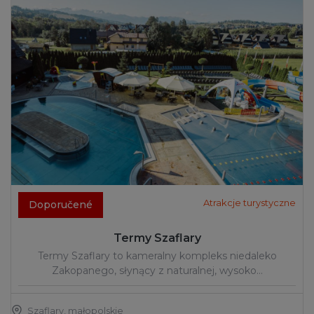
Atrakcje turystyczne
Doporučené
Termy Szaflary
Termy Szaflary to kameralny kompleks niedaleko
Zakopanego, słynący z naturalnej, wysoko…
Szaflary
,
małopolskie