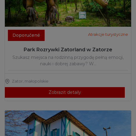
Atrakcje turystyczne
Doporučené
Park Rozrywki Zatorland w Zatorze
Szukasz miejsca na rodzinną przygodę pełną emocji,
nauki i dobrej zabawy? W…
Zator
,
małopolskie
Zobrazit detaily