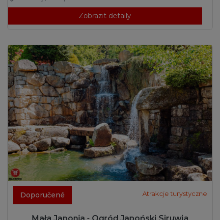
Zobrazit detaily
Atrakcje turystyczne
Doporučené
Mała Japonia - Ogród Japoński Siruwia