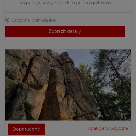
wypoczynkowy z górskim polem golfowym.…
Szczytna
,
dolnośląskie
Zobrazit detaily
Atrakcje turystyczne
Doporučené