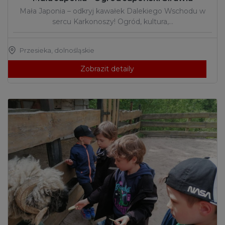
Mała Japonia – odkryj kawałek Dalekiego Wschodu w
sercu Karkonoszy! Ogród, kultura,…
Przesieka
,
dolnośląskie
Zobrazit detaily