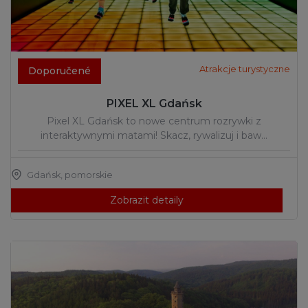
Atrakcje turystyczne
Doporučené
PIXEL XL Gdańsk
Pixel XL Gdańsk to nowe centrum rozrywki z
interaktywnymi matami! Skacz, rywalizuj i baw…
Gdańsk
,
pomorskie
Zobrazit detaily