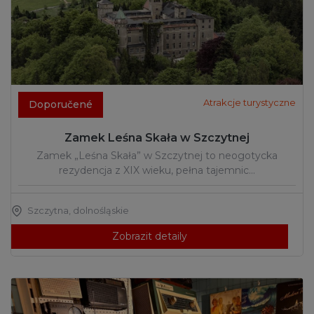
Atrakcje turystyczne
Doporučené
Zamek Leśna Skała w Szczytnej
Zamek „Leśna Skała” w Szczytnej to neogotycka
rezydencja z XIX wieku, pełna tajemnic…
Szczytna
,
dolnośląskie
Zobrazit detaily