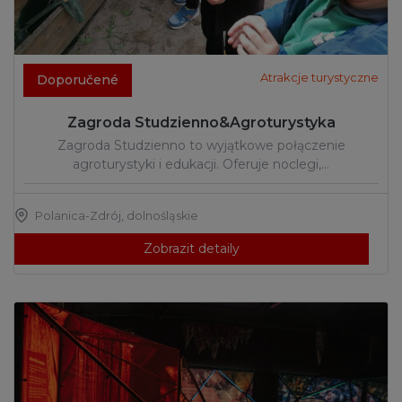
Atrakcje turystyczne
Doporučené
Zagroda Studzienno&Agroturystyka
Zagroda Studzienno to wyjątkowe połączenie
agroturystyki i edukacji. Oferuje noclegi,…
Polanica-Zdrój
,
dolnośląskie
Zobrazit detaily