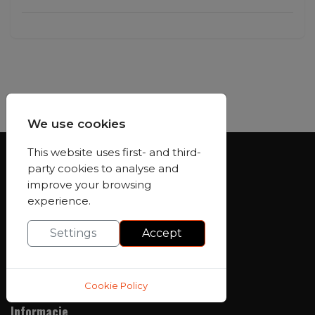
We use cookies
Zvolte jazyk
This website uses first- and third-
party cookies to analyse and
Kontakt
improve your browsing
experience.
Spolupráce a reklama:
Settings
Accept
biuro@niesamowitapolska.eu
Redakce:
marketing@niesamowitapolska.eu
Cookie Policy
Informacje