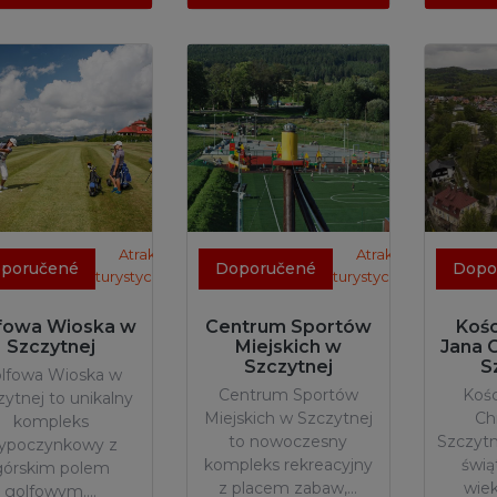
Atrakcje
Atrakcje
poručené
Doporučené
Dopo
turystyczne
turystyczne
fowa Wioska w
Centrum Sportów
Kośc
Szczytnej
Miejskich w
Jana 
Szczytnej
S
lfowa Wioska w
Centrum Sportów
Kośc
zytnej to unikalny
Miejskich w Szczytnej
Ch
kompleks
to nowoczesny
Szczytn
ypoczynkowy z
kompleks rekreacyjny
świą
górskim polem
z placem zabaw,…
wiek
golfowym.…