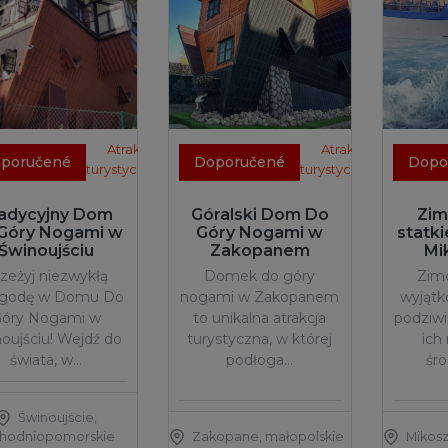
Atrakcje
Atrakcje
poručené
Doporučené
Dopo
turystyczne
turystyczne
adycyjny Dom
Góralski Dom Do
Zim
Góry Nogami w
Góry Nogami w
statki
Świnoujściu
Zakopanem
Mi
zeżyj niezwykłą
Domek do góry
Zimo
ygodę w Domu Do
nogami w Zakopanem
wyjątk
óry Nogami w
to unikalna atrakcja
podziwi
oujściu! Wejdź do
turystyczna, w której
ich
świata, w…
podłoga…
śr
Świnoujście
,
hodniopomorskie
Zakopane
,
małopolskie
Mikos