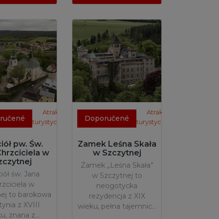
Atrakcje
Atrakcje
ručené
Doporučené
turystyczne
turystyczne
iół pw. Św.
Zamek Leśna Skała
Chrzciciela w
w Szczytnej
zczytnej
Zamek „Leśna Skała”
iół św. Jana
w Szczytnej to
rzciciela w
neogotycka
ej to barokowa
rezydencja z XIX
tynia z XVIII
wieku, pełna tajemnic…
u, znana z…