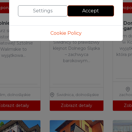
Atrakcje
Atrakcje
poručené
Doporučené
Dopo
turystyczne
turystyczne
Settings
Accept
olnie Walimskie
Kościół Pokoju w
Do
Świdnicy
Nogam
rz się w mroczną
Cookie Policy
Kościół Pokoju w
Dom do
istorię II wojny
Świdnicy to prawdziwy
w Ko
iatowej! Sztolnie
klejnot Dolnego Śląska
wyjąt
Walimskie to
– zachwyca
która p
wyjątkowa…
barokowym…
lim
,
dolnośląskie
Świdnica
,
dolnośląskie
zacho
obrazit detaily
Zobrazit detaily
Zobr