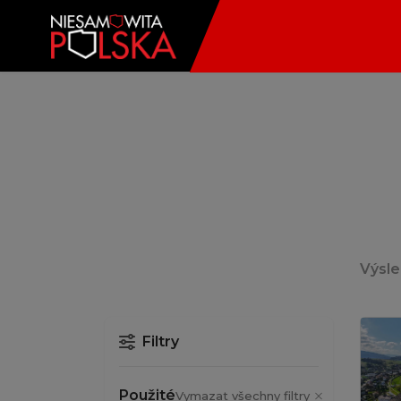
Výsl
Filtry
Použité
Vymazat všechny filtry