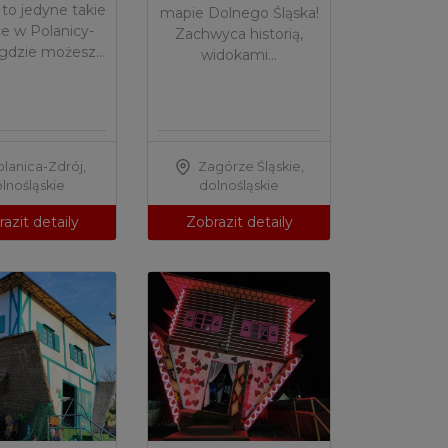
 to jedyne takie
mapie Dolnego Śląska!
e w Polanicy-
Zachwyca historią,
 gdzie możesz…
widokami…
olanica-Zdrój
,
Zagórze Śląskie
,
lnośląskie
dolnośląskie
azit detaily
Zobrazit detaily