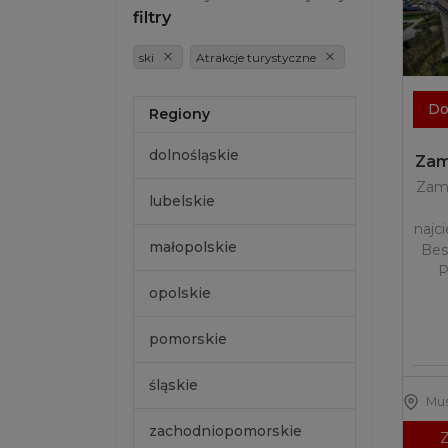
filtry
ski
Atrakcje turystyczne
Do
Regiony
dolnośląskie
Zam
Zam
lubelskie
najc
małopolskie
Bes
P
opolskie
pomorskie
śląskie
Mu
zachodniopomorskie
Z