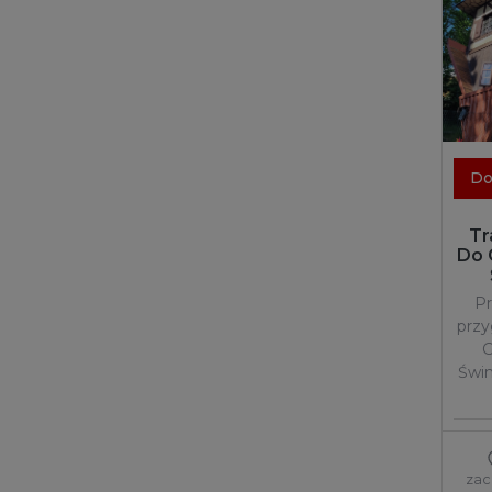
Do
Tr
Do 
Pr
prz
G
Świn
zac