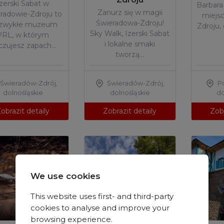
Izerski Sabat w
Barbara
Zanurz się w magii
radowie-Zdroju to
miejsc
Świeradowa-Zdroju!
ezwykłe muzeum
Zdroju,
Sky Walk, Izerski Sabat
PRL, w którym
i lokalne smaki
czujesz zapach…
tworzą…
Świeradów-Zdrój
,
Świeradów-Zdrój
,
P
dolnośląskie
dolnośląskie
do
obrazit detaily
Zobrazit detaily
Zobr
We use cookies
This website uses first- and third-party
cookies to analyse and improve your
browsing experience.