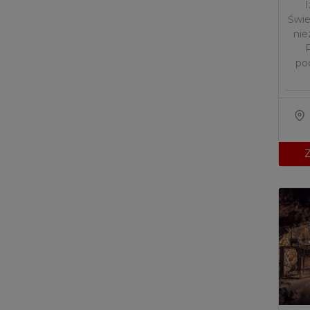
Świe
ni
po
Z