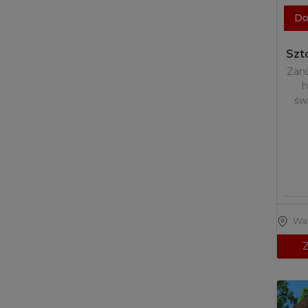
Do
Szt
Zanu
h
św
Wa
Z