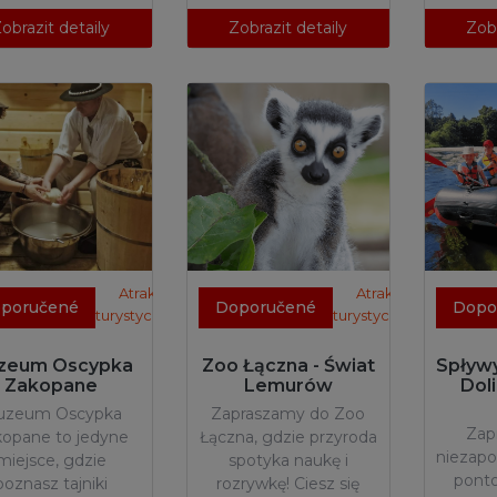
obrazit detaily
Zobrazit detaily
Zobr
Atrakcje
Atrakcje
poručené
Doporučené
Dopo
turystyczne
turystyczne
zeum Oscypka
Zoo Łączna - Świat
Spływ
Zakopane
Lemurów
Dol
uzeum Oscypka
Zapraszamy do Zoo
Zap
opane to jedyne
Łączna, gdzie przyroda
niezap
miejsce, gdzie
spotyka naukę i
pont
poznasz tajniki
rozrywkę! Ciesz się