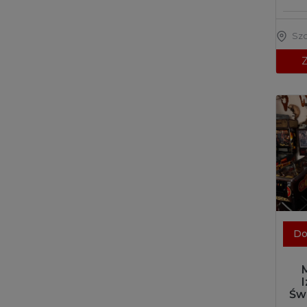
Sz
Z
Do
Św