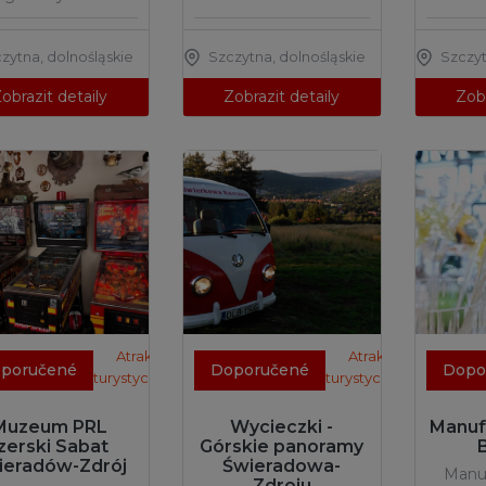
czytna
,
dolnośląskie
Szczytna
,
dolnośląskie
Szczy
obrazit detaily
Zobrazit detaily
Zobr
Atrakcje
Atrakcje
poručené
Doporučené
Dopo
turystyczne
turystyczne
Muzeum PRL
Wycieczki -
Manuf
Izerski Sabat
Górskie panoramy
ieradów-Zdrój
Świeradowa-
Manuf
Zdroju