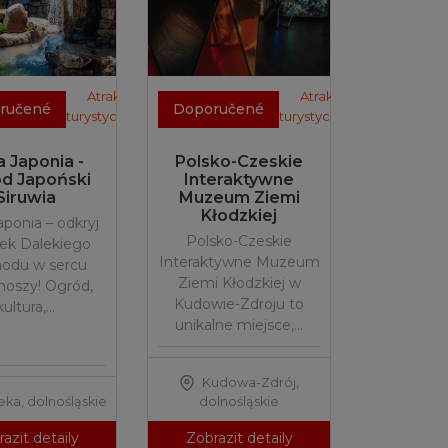
Atrakcje
Atrakcje
ručené
Doporučené
turystyczne
turystyczne
a Japonia -
Polsko-Czeskie
d Japoński
Interaktywne
Siruwia
Muzeum Ziemi
Kłodzkiej
aponia – odkryj
Polsko-Czeskie
ek Dalekiego
Interaktywne Muzeum
odu w sercu
Ziemi Kłodzkiej w
noszy! Ogród,
Kudowie-Zdroju to
kultura,…
unikalne miejsce,…
Kudowa-Zdrój
,
eka
,
dolnośląskie
dolnośląskie
azit detaily
Zobrazit detaily