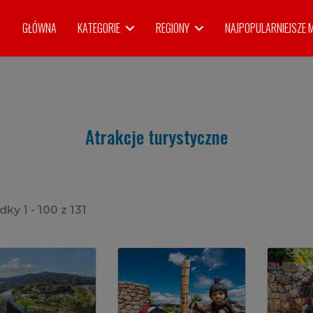
GŁÓWNA
KATEGORIE
REGIONY
NAJPOPULARNIEJSZE 
Atrakcje turystyczne
edky
1
-
100
z
131