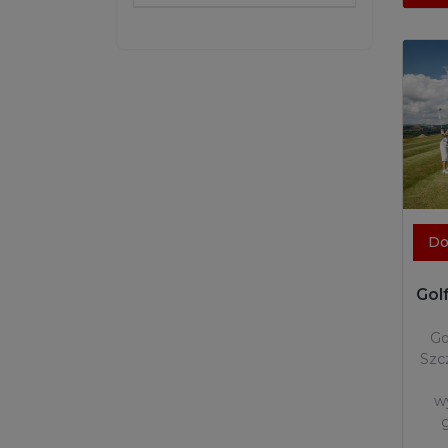
Do
Gol
Go
Szc
w