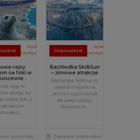
Atrakcje
Atrakcje
ručené
Doporučené
turystyczne
turystyczne
owe rejsy
Bachledka Ski&Sun
em na foki w
– zimowe atrakcje
koszewie
Bachledka Ski&Sun to
we rejsy to
idealne miejsce na
owa okazja, by
zimowy wypoczynek
ać dzikie foki w
dla całej rodziny.
 naturalnym
Malownicze…
odowisku i…
zewo
,
pomorskie
Zakopane
,
małopolskie