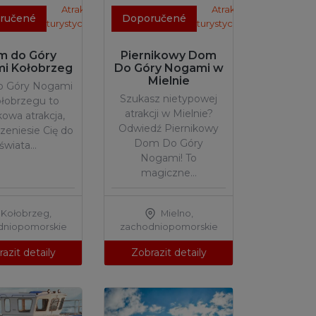
Atrakcje
Atrakcje
ručené
Doporučené
turystyczne
turystyczne
m do Góry
Piernikowy Dom
i Kołobrzeg
Do Góry Nogami w
Mielnie
 Góry Nogami
Szukasz nietypowej
łobrzegu to
atrakcji w Mielnie?
kowa atrakcja,
Odwiedź Piernikowy
rzeniesie Cię do
Dom Do Góry
świata…
Nogami! To
magiczne…
Kołobrzeg
,
Mielno
,
dniopomorskie
zachodniopomorskie
azit detaily
Zobrazit detaily