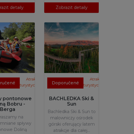
azit detaily
Zobrazit detaily
Atrakcje
Atrakcje
ručené
Doporučené
turystyczne
turystyczne
y pontonowe
BACHLEDKA Ski &
iną Bobru -
Sun
Berga
Bachledka Ski & Sun to
raszamy na
malowniczy ośrodek
omniane spływy
górski oferujący latem
onowe Doliną
atrakcje dla całej…