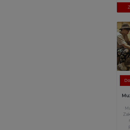
Z
Do
Mu
M
Zak