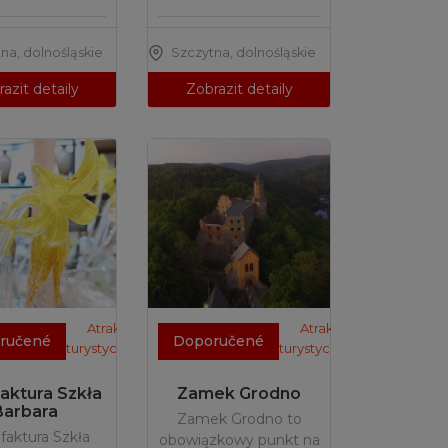
tna
,
dolnośląskie
Szczytna
,
dolnośląskie
azit detaily
Zobrazit detaily
Atrakcje
Atrakcje
ručené
Doporučené
turystyczne
turystyczne
aktura Szkła
Zamek Grodno
Barbara
Zamek Grodno to
aktura Szkła
obowiązkowy punkt na