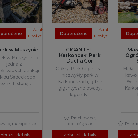
Atrakcje
Atrakcje
poručené
Doporučené
Dopo
turystyczne
turystyczne
ek w Muszynie
GIGANTEI -
Mał
Karkonoski Park
Ogró
ek w Muszynie to
Ducha Gór
jedna z
Odkryj Park Gigantea -
Mała J
iekawszych atrakcji
niezwykły park w
kawał
kidu Sądeckiego.
Karkonoszach, gdzie
Wsch
oznaj historię…
gigantyczne owady,
Karko
legendy…
Piechowice
,
szyna
,
małopolskie
dolnośląskie
Przesi
obrazit detaily
Zobrazit detaily
Zobr