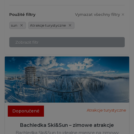
Použité filtry
Vymazat všechny filtry
sun
Atrakcje turystyczne
Zobrazit filtr
Atrakcje turystyczne
Doporučené
Bachledka Ski&Sun – zimowe atrakcje
Bachledka Ski&Sun to idealne miejsce na zimowy