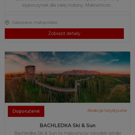
wypoczynek dla całej rodziny. Malownicze…
Zakopane
,
małopolskie
Zobrazit detaily
Atrakcje turystyczne
Doporučené
BACHLEDKA Ski & Sun
Bachledka Ski & Sun to malowniczy ośrodek górski