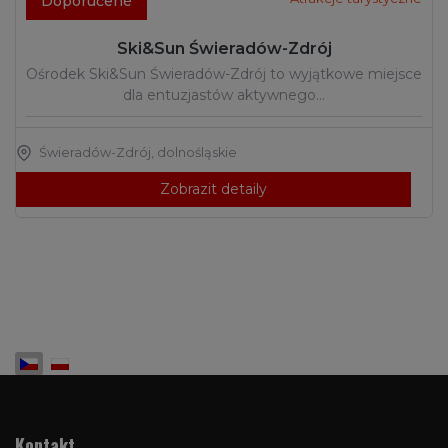
Doporučené
Ski&Sun Świeradów-Zdrój
Ośrodek Ski&Sun Świeradów-Zdrój to wyjątkowe miejsce
dla entuzjastów aktywnego…
Świeradów-Zdrój
,
dolnośląskie
Zobrazit detaily
Zvolte jazyk
Kontakt