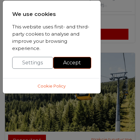
oferujący latem atrakcje dla całej…
We use cookies
Zakopane
,
małopolskie
This website uses first- and third-
party cookies to analyse and
Zobrazit detaily
improve your browsing
experience.
Settings
Accept
Cookie Policy
Atrakcje turystyczne