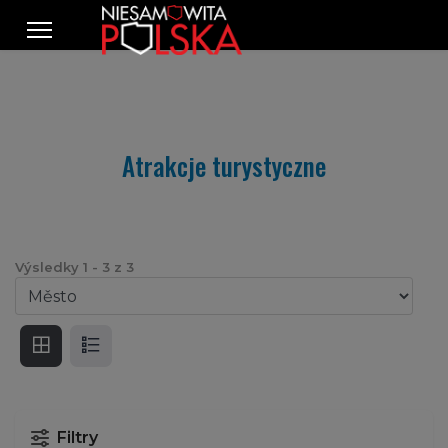
Atrakcje turystyczne
Výsledky
1
-
3
z
3
Filtry