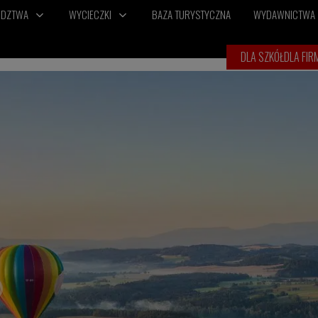
ÓDZTWA
WYCIECZKI
BAZA TURYSTYCZNA
WYDAWNICTWA
DLA SZKÓŁ
DLA FIR