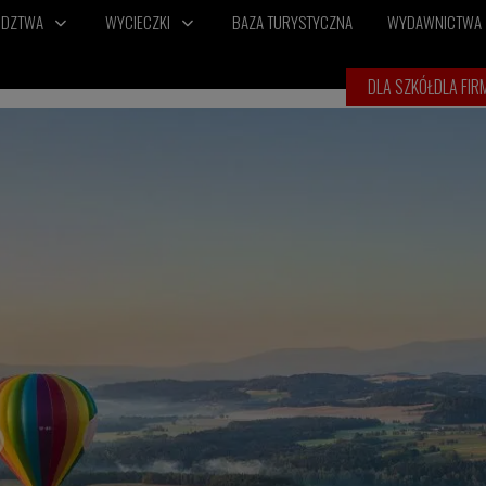
ÓDZTWA
WYCIECZKI
BAZA TURYSTYCZNA
WYDAWNICTWA
DLA SZKÓŁ
DLA FIR