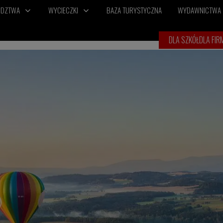
ÓDZTWA
WYCIECZKI
BAZA TURYSTYCZNA
WYDAWNICTWA
DLA SZKÓŁ
DLA FIR