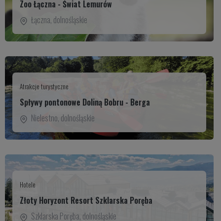
Zoo Łączna - Świat Lemurów
Łączna
,
dolnośląskie
Atrakcje turystyczne
Spływy pontonowe Doliną Bobru - Berga
Nielestno
,
dolnośląskie
Hotele
Złoty Horyzont Resort Szklarska Poręba
Szklarska Poręba
,
dolnośląskie