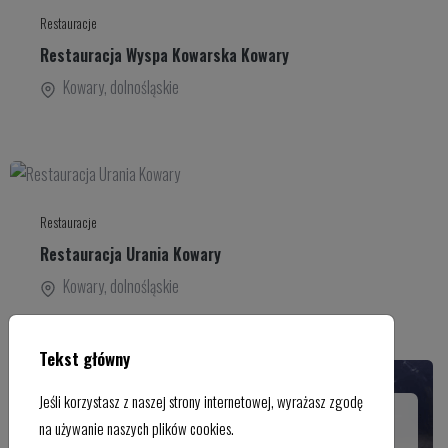
Restauracje
Restauracja Wyspa Kowarska Kowary
Kowary
,
dolnośląskie
Restauracje
Restauracja Urania Kowary
Kowary
,
dolnośląskie
Tekst główny
Jeśli korzystasz z naszej strony internetowej, wyrażasz zgodę
Atrakcje turystyczne
na używanie naszych plików cookies.