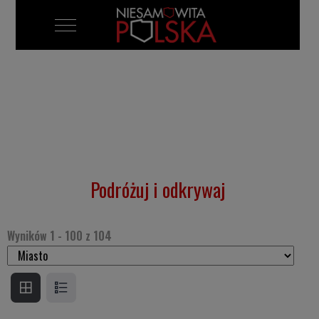
Mobile Menu Toggle
Podróżuj i odkrywaj
Wyników
1
-
100
z
104