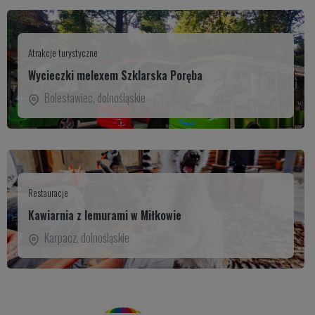
Atrakcje turystyczne
Wycieczki melexem Szklarska Poręba
Bolesławiec
,
dolnośląskie
Restauracje
Kawiarnia z lemurami w Miłkowie
Karpacz
,
dolnośląskie