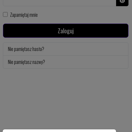
Pokaż
Zapamiętaj mnie
Zaloguj
Nie pamiętasz hasła?
Nie pamiętasz nazwy?