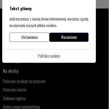
Tekst główny
Jeśli korzystasz z naszej strony internetowej, wyrażasz zgodę
na używanie naszych plików cookies.
Kontakt
Ustawienia
Rozumiem
WSPÓŁPRACA I REKLAMA:
biuro@niesamowitapolska.eu
REDAKCJA:
Polityka cookies
marketing@niesamowitapolska.eu
Na skróty
Polecane atrakcje turystyczne
Polecane miasta
Ciekawe regiony
Godne uwagi województwa