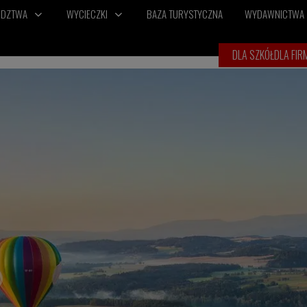
ÓDZTWA
WYCIECZKI
BAZA TURYSTYCZNA
WYDAWNICTWA
DLA SZKÓŁ
DLA FIR