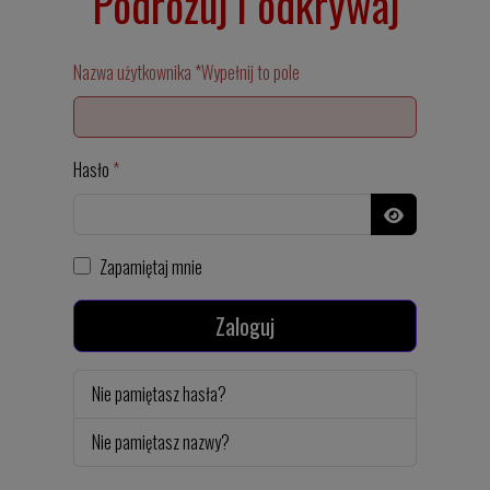
Podróżuj i odkrywaj
Nazwa użytkownika
*
Wypełnij to pole
Hasło
*
Pokaż hasło
Zapamiętaj mnie
Zaloguj
Nie pamiętasz hasła?
Nie pamiętasz nazwy?