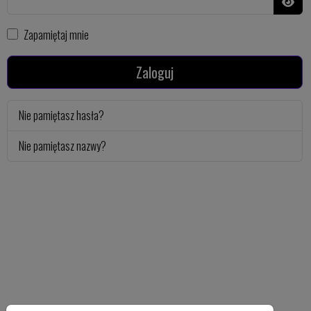
Pokaż
Zapamiętaj mnie
Zaloguj
Nie pamiętasz hasła?
Nie pamiętasz nazwy?