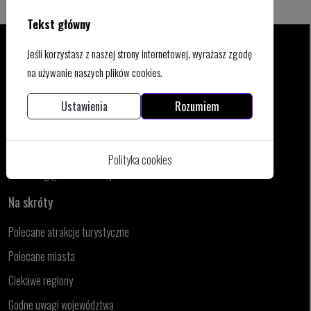
Tekst główny
Jeśli korzystasz z naszej strony internetowej, wyrażasz zgodę
na używanie naszych plików cookies.
Kontakt
Ustawienia
Rozumiem
WSPÓŁPRACA I REKLAMA:
biuro@niesamowitapolska.eu
REDAKCJA:
Polityka cookies
marketing@niesamowitapolska.eu
Na skróty
Polecane atrakcje turystyczne
Polecane miasta
Ciekawe regiony
Godne uwagi województwa