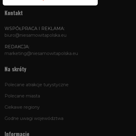
Kontakt
WSPÓŁPRACA I REKLAMA:
biuro@niesamowitapolska.eu
REDAKCJA:
marketing@niesamowitapolska.eu
Na skróty
Polecane atrakcje turystyczne
Polecane miasta
Ciekawe regiony
Godne uwagi województwa
Informacje