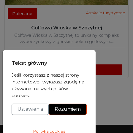
Atrakcje turystyczne
Polecane
Golfowa Wioska w Szczytnej
Golfowa Wioska w Szczytnej to unikalny kompleks
wypoczynkowy z górskim polem golfowym.…
Szczytna
,
dolnośląskie
Tekst główny
Wyświetl szczegóły
Jeśli korzystasz z naszej strony
internetowej, wyrażasz zgodę na
używanie naszych plików
cookies.
Ustawienia
Rozumiem
Wybierz swój język
Polityka cookies