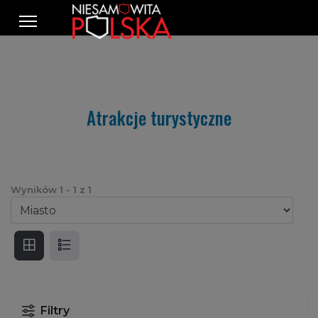
Atrakcje turystyczne
Wyników
1
-
1
z
1
Filtry