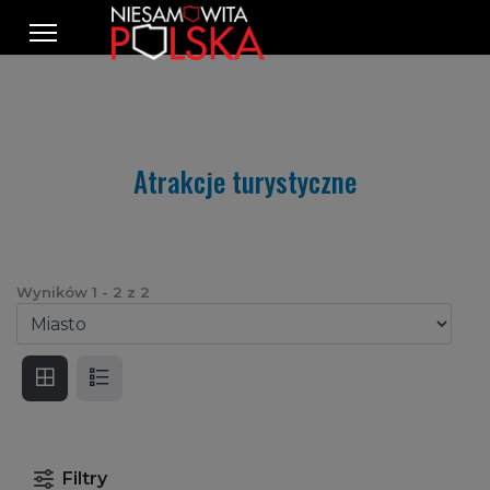
Atrakcje turystyczne
Wyników
1
-
2
z
2
Filtry