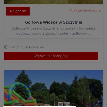
Atrakcje turystyczne
Polecane
Golfowa Wioska w Szczytnej
Golfowa Wioska w Szczytnej to unikalny kompleks
wypoczynkowy z górskim polem golfowym.…
Szczytna
,
dolnośląskie
Wyświetl szczegóły