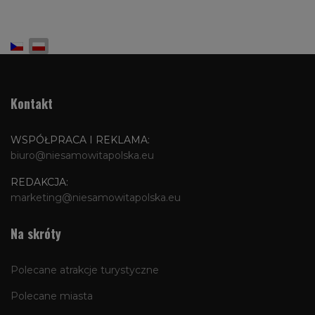
Wybierz swój język
Kontakt
WSPÓŁPRACA I REKLAMA:
biuro@niesamowitapolska.eu
REDAKCJA:
marketing@niesamowitapolska.eu
Na skróty
Polecane atrakcje turystyczne
Polecane miasta