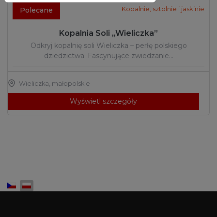
Kopalnie, sztolnie i jaskinie
Polecane
Kopalnia Soli „Wieliczka”
Odkryj kopalnię soli Wieliczka – perłę polskiego
dziedzictwa. Fascynujące zwiedzanie…
Wieliczka
,
małopolskie
Wyświetl szczegóły
Wybierz swój język