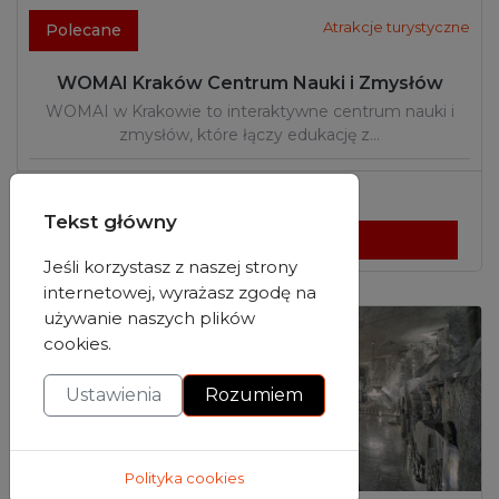
Atrakcje turystyczne
Polecane
WOMAI Kraków Centrum Nauki i Zmysłów
WOMAI w Krakowie to interaktywne centrum nauki i
zmysłów, które łączy edukację z…
Kraków
,
małopolskie
Tekst główny
Wyświetl szczegóły
Jeśli korzystasz z naszej strony
internetowej, wyrażasz zgodę na
używanie naszych plików
cookies.
Ustawienia
Rozumiem
Polityka cookies