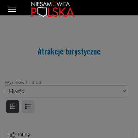
Atrakcje turystyczne
Wyników
1
-
3
z
3
Filtry