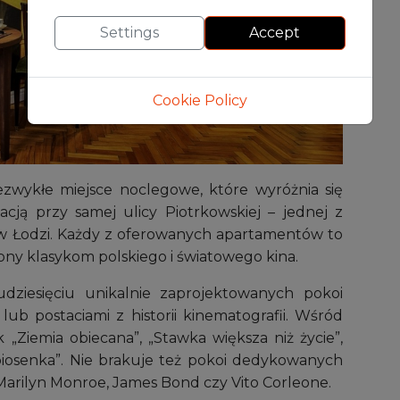
Settings
Accept
Cookie Policy
ezwykłe miejsce noclegowe, które wyróżnia się
acją przy samej ulicy Piotrkowskiej – jednej z
o w Łodzi. Każdy z oferowanych apartamentów to
ony klasykom polskiego i światowego kina.
dziesięciu unikalnie zaprojektowanych pokoi
ub postaciami z historii kinematografii. Wśród
ak „Ziemia obiecana”, „Stawka większa niż życie”,
 piosenka”. Nie brakuje też pokoi dedykowanych
arilyn Monroe, James Bond czy Vito Corleone.