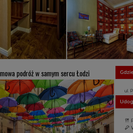
ilmowa podróż w samym sercu Łodzi
Gdzie
ul. 
Udog
R
W