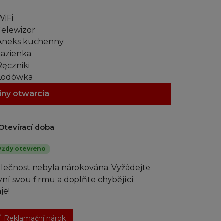
iFi
elewizor
neks kuchenny
azienka
ęczniki
odówka
zarka do włosów
iny otwarcia
Otevírací doba
Vždy otevřeno
lečnost nebyla nárokována. Vyžádejte
nyní svou firmu a doplňte chybějící
je!
Reklamační nárok