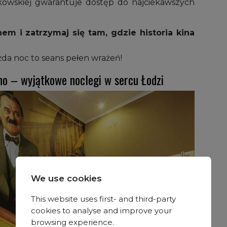
rkowskiej gwarantuje dostęp do najciekawszych
m i zatrzymaj się tam, gdzie historia kina
żda noc to seans pełen wrażeń!
no – wyjątkowe noclegi w sercu Łodzi
We use cookies
This website uses first- and third-party
cookies to analyse and improve your
browsing experience.