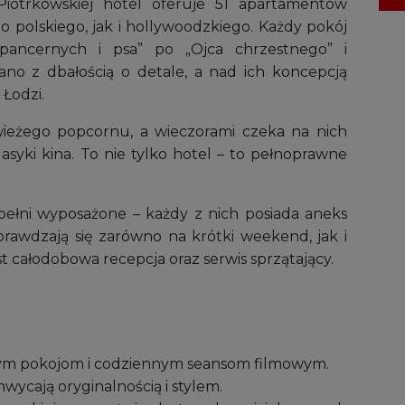
Piotrkowskiej hotel oferuje 51 apartamentów
o polskiego, jak i hollywoodzkiego. Każdy pokój
 pancernych i psa” po „Ojca chrzestnego” i
ano z dbałością o detale, a nad ich koncepcją
 Łodzi.
ieżego popcornu, a wieczorami czeka na nich
asyki kina. To nie tylko hotel – to pełnoprawne
ełni wyposażone – każdy z nich posiada aneks
prawdzają się zarówno na krótki weekend, jak i
st całodobowa recepcja oraz serwis sprzątający.
ym pokojom i codziennym seansom filmowym.
wycają oryginalnością i stylem.