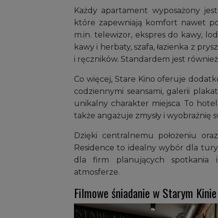
Każdy apartament wyposażony jes
które zapewniają komfort nawet po
m.in. telewizor, ekspres do kawy, l
kawy i herbaty, szafa, łazienka z pr
i ręczników. Standardem jest również
Co więcej, Stare Kino oferuje dodatk
codziennymi seansami, galerii plaka
unikalny charakter miejsca. To hote
także angażuje zmysły i wyobraźnię s
Dzięki centralnemu położeniu ora
Residence to idealny wybór dla tur
dla firm planujących spotkania 
atmosferze.
Filmowe śniadanie w Starym Kinie