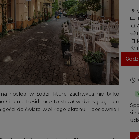
W
T
A
Ł
R
L
Sus
Godz
 na nocleg w Łodzi, które zachwyca nie tylko
no Cinema Residence to strzał w dziesiątkę. Ten
Spo
 gości do świata wielkiego ekranu – dosłownie i
si 
úda