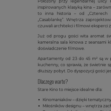
Położony przy legendarnej ulicy 
inspirowanych klasyką kina – zarówn
to inna historia – od „Czterech
„Casablankę”. Wnętrza zaprojektow
czuwali architekci i filmowi eksperci z
Już od progu gości wita aromat św
kameralna sala kinowa z seansami kl
doświadczenie filmowe.
Apartamenty od 23 do 45 m² są w p
kuchenny, co sprawia, że świetnie s
dłuższy pobyt. Do dyspozycji gości je
Dlaczego warto?
Stare Kino to miejsce idealne dla:
Kinomaniaków – dzięki tematyczn
Miłośników designu – wnętrza zach