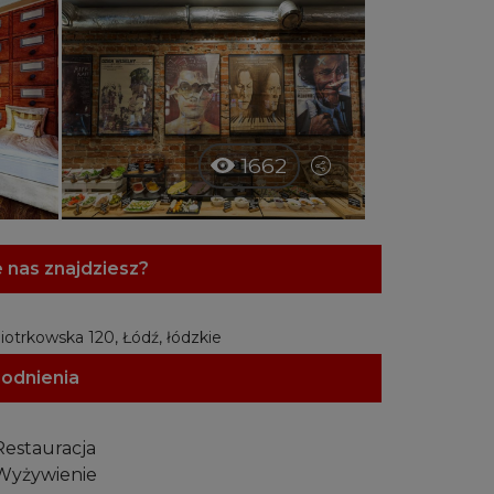
1662
 nas znajdziesz?
Piotrkowska 120, Łódź, łódzkie
odnienia
estauracja
yżywienie