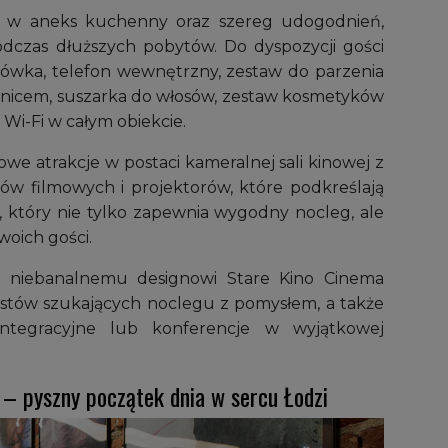
t w aneks kuchenny oraz szereg udogodnień,
dczas dłuższych pobytów. Do dyspozycji gości
odówka, telefon wewnętrzny, zestaw do parzenia
ysznicem, suszarka do włosów, zestaw kosmetyków
 Wi-Fi w całym obiekcie.
owe atrakcje w postaci kameralnej sali kinowej z
tów filmowych i projektorów, które podkreślają
l, który nie tylko zapewnia wygodny nocleg, ale
woich gości.
z niebanalnemu designowi Stare Kino Cinema
ystów szukających noclegu z pomysłem, a także
integracyjne lub konferencje w wyjątkowej
 – pyszny początek dnia w sercu Łodzi