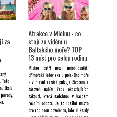
Atrakce v Mielnu - co
jí za
stojí za vidění u
Baltského moře? TOP
13 míst pro celou rodinu
 a
Mielno patří mezi nejoblíbenější
terý
přímořská letoviska u polského moře
. Tato
- v hlavní sezóně pulzuje životem a
ou škálu
zároveň nabízí řadu okouzlujících
 přírody,
zákoutí, která nadchnou v každém
ku.
ročním období. Je to ideální místo
pro rodinnou dovolenou, kde si každý