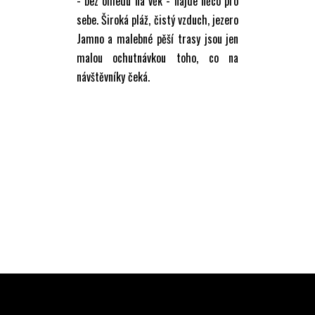
- bez ohledu na věk - najde něco pro
sebe. Široká pláž, čistý vzduch, jezero
Jamno a malebné pěší trasy jsou jen
malou ochutnávkou toho, co na
návštěvníky čeká.