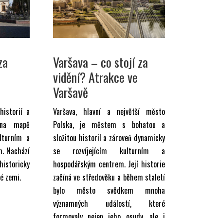
za
Varšava – co stojí za
vidění? Atrakce ve
Varšavě
istorií a
Varšava, hlavní a největší město
 na mapě
Polska, je městem s bohatou a
lturním a
složitou historií a zároveň dynamicky
m. Nachází
se rozvíjejícím kulturním a
historicky
hospodářským centrem. Její historie
é zemi.
začíná ve středověku a během staletí
bylo město svědkem mnoha
významných událostí, které
formovaly nejen jeho osudy, ale i