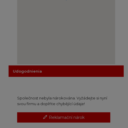
Udogodnienia
Společnost nebyla nárokována. Vyžádejte si nyní
svou firmu a doplňte chybějící údaje!
Reklamační nárok