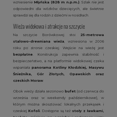
wzniesienie
Młyńska (828 m n.p.m.)
. Szlak nie jest
odpowiedni dla wózków dziecięcych, ale świetnie
sprawdzi się dla rodzin z dziećmi w nosidłach.
Wieża widokowa i atrakcje na szczycie
Na szczycie Borówkowej stoi
25-metrowa
stalowo-drewniana wieża
, wzniesiona w 2006
roku po stronie czeskiej. Wejście na wieżę jest
bezpłatne
. Konstrukcja zapewnia stabilność i
bezpieczeństwo, a na platformie widokowej czeka
wspaniała
panorama Kotliny Kłodzkiej, Masywu
Śnieżnika, Gór Złotych, Opawskich oraz
czeskich Moraw
.
Obok wieży działa sezonowo
bufet
(od czerwca do
września oraz w weekendy październikowe), w
którym można skosztować lokalnych przekąsek i
czeskiej
Kofoli
. Dostępne są też
stoły z ławkami,