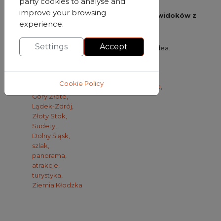
party cookies to analyse and
improve your browsing
Życzymy udanej wyprawy i pięknych widoków z
experience.
Borówkowej Góry!
Settings
Accept
V současné době nejsou žádná videa.
Klíčová slova:
Cookie Policy
Wieża widokowa na Borówkowej Górze,
Góry Złote,
Lądek-Zdrój,
Złoty Stok,
Sudety,
Dolny Śląsk,
szlak,
panorama,
atrakcje,
turystyka,
Ziemia Kłodzka