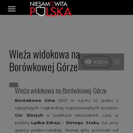
Wieża widokowa na
4564
Borówkowej Górze
Wieża widokowa na Borówkowej Górze
Borówkowa Góra
(900 m n.p.m.) to jeden z
najwyższych i najbardziej rozpoznawalnych szczytów
Gór Złotych
w Sudetach Wschodnich. Leży w
pobliżu
Lądka-Zdroju
i
Złotego Stoku
, tuż przy
granicy polsko-czeskiej. Nazwa góry pochodzi od