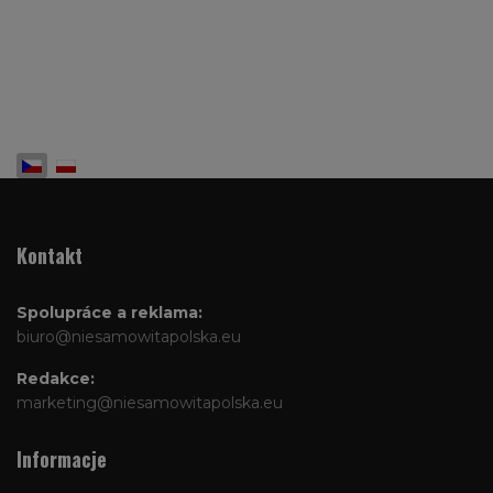
Zvolte jazyk
Kontakt
Spolupráce a reklama:
biuro@niesamowitapolska.eu
Redakce:
marketing@niesamowitapolska.eu
Informacje