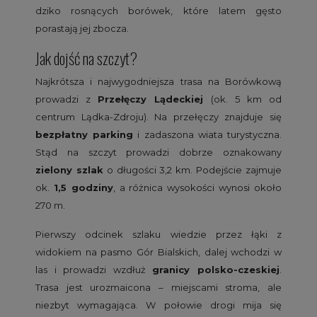
dziko rosnących borówek, które latem gęsto
porastają jej zbocza.
Jak dojść na szczyt?
Najkrótsza i najwygodniejsza trasa na Borówkową
prowadzi z
Przełęczy Lądeckiej
(ok. 5 km od
centrum Lądka-Zdroju). Na przełęczy znajduje się
bezpłatny parking
i zadaszona wiata turystyczna.
Stąd na szczyt prowadzi dobrze oznakowany
zielony szlak
o długości 3,2 km. Podejście zajmuje
ok.
1,5 godziny
, a różnica wysokości wynosi około
270 m.
Pierwszy odcinek szlaku wiedzie przez łąki z
widokiem na pasmo Gór Bialskich, dalej wchodzi w
las i prowadzi wzdłuż
granicy polsko-czeskiej
.
Trasa jest urozmaicona – miejscami stroma, ale
niezbyt wymagająca. W połowie drogi mija się