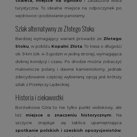
toaleta, miejsce na ognisko
i zadaszona wiata
turystyczna. To idealne miejsce na odpoczynek po
wędrówce i podziwianie panoramy.
Szlak alternatywny ze Złotego Stoku
Bardziej wymagający wariant prowadzi ze
Złotego
Stoku
, w pobliżu
Kopalni Złota
. To trasa o długości
ok. 9 km (ok. 4–5 godzin w jedną stronę), wymagająca
dobrej kondycji i czasu. Po drodze można zobaczyć
malownicze polany i dawne kamieniołomy, jednak
zdecydowanie częściej wybieraną opcją jest krótszy
szlak z Przełęczy Lądeckiej.
Historia i ciekawostki
Borówkowa Góra to nie tylko punkt widokowy, ale
też
miejsce o znaczeniu historycznym
. Na
szczycie znajduje się tablica upamiętniająca
spotkanie polskich i czeskich opozycjonistów
,