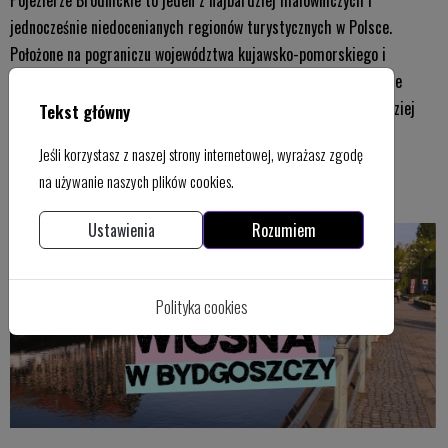
jednocześnie niedocenianych regionów turystycznych w Polsce.
Położone na pograniczu województwa kujawsko-pomorskiego i
warmińsko-mazurskiego, zachwyca bujną przyrodą, krystalicznie
czystymi jeziorami oraz spokojem, który trudno znaleźć w bardziej
Tekst główny
popularnych kurortach.
Jeśli korzystasz z naszej strony internetowej, wyrażasz zgodę
na używanie naszych plików cookies.
Ustawienia
Rozumiem
Polityka cookies