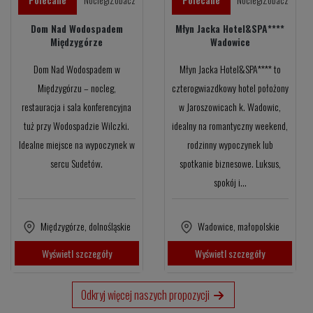
Dom Nad Wodospadem
Młyn Jacka Hotel&SPA****
Międzygórze
Wadowice
Dom Nad Wodospadem w
Młyn Jacka Hotel&SPA**** to
Międzygórzu – nocleg,
czterogwiazdkowy hotel położony
restauracja i sala konferencyjna
w Jaroszowicach k. Wadowic,
tuż przy Wodospadzie Wilczki.
idealny na romantyczny weekend,
Idealne miejsce na wypoczynek w
rodzinny wypoczynek lub
sercu Sudetów.
spotkanie biznesowe. Luksus,
spokój i…
Międzygórze
,
dolnośląskie
Wadowice
,
małopolskie
Wyświetl szczegóły
Wyświetl szczegóły
Odkryj więcej naszych propozycji