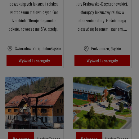
poszukujących luksusu i relaksu
Jury Krakowsko-Częstochowskiej,
w otoczeniu malowniczych Gór
oferujący luksusowy relaks w
Izerskich. Oferuje eleganckie
otoczeniu natury. Goście mogą
pokoje, nowoczesne SPA, strefę…
cieszyć się basenem, saunami,…
Świeradów-Zdrój
,
dolnośląskie
Podzamcze
,
śląskie
Wyświetl szczegóły
Wyświetl szczegóły
Polecane
NoclegiZobacz
Polecane
NoclegiZobacz