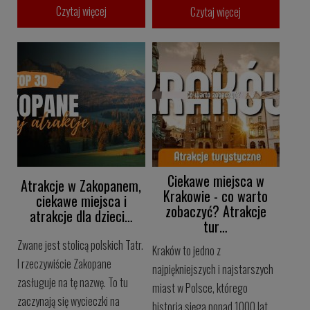
Czytaj więcej
Czytaj więcej
Ciekawe miejsca w
Atrakcje w Zakopanem,
Krakowie - co warto
ciekawe miejsca i
zobaczyć? Atrakcje
atrakcje dla dzieci…
tur…
Zwane jest stolicą polskich Tatr.
Kraków to jedno z
I rzeczywiście Zakopane
najpiękniejszych i najstarszych
zasługuje na tę nazwę. To tu
miast w Polsce, którego
zaczynają się wycieczki na
historia sięga ponad 1000 lat.