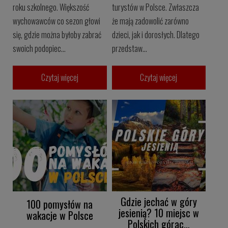
roku szkolnego. Większość
turystów w Polsce. Zwłaszcza
wychowawców co sezon głowi
że mają zadowolić zarówno
się, gdzie można byłoby zabrać
dzieci, jak i dorosłych. Dlatego
swoich podopiec...
przedstaw...
Czytaj więcej
Czytaj więcej
Gdzie jechać w góry
100 pomysłów na
jesienią? 10 miejsc w
wakacje w Polsce
Polskich górac…