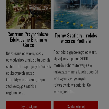
Centrum Przyrodniczo-
Termy Szaflary - relaks
Edukacyjne Brama w
w sercu Podhala
Gorce
Pochodzi z głębokiego odwiertu
Niezależnie od wieku, każdy
sięgającego ponad 3000
odwiedzający znajdzie tu cos dla
metrów i charakteryzuje się
siebie – od inspirujących ścieżek
najwyższą mineralizacją spośród
edukacyjnych, przez
wód wykorzystywanych
interaktywne atrakcje, aż po
rekreacyjnie w regionie. Co
zachwycające widoki i
ważne, jest to ...
regionalne s...
Czytaj więcej
Czytaj więcej