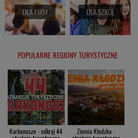
DLA FIRM
DLA SZKÓŁ
POPULARNE REGIONY TURYSTYCZNE
Karkonosze - odkryj 44
Ziemia Kłodzka -
atrakcje turystyczne
atrakcje turystyczne