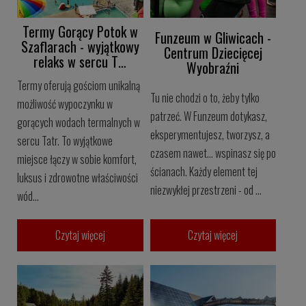
Termy Gorący Potok w
Funzeum w Gliwicach -
Szaflarach - wyjątkowy
Centrum Dziecięcej
relaks w sercu T…
Wyobraźni
Termy oferują gościom unikalną
Tu nie chodzi o to, żeby tylko
możliwość wypoczynku w
patrzeć. W Funzeum dotykasz,
gorących wodach termalnych w
eksperymentujesz, tworzysz, a
sercu Tatr. To wyjątkowe
czasem nawet... wspinasz się po
miejsce łączy w sobie komfort,
ścianach. Każdy element tej
luksus i zdrowotne właściwości
niezwykłej przestrzeni - od ...
wód...
Czytaj więcej
Czytaj więcej