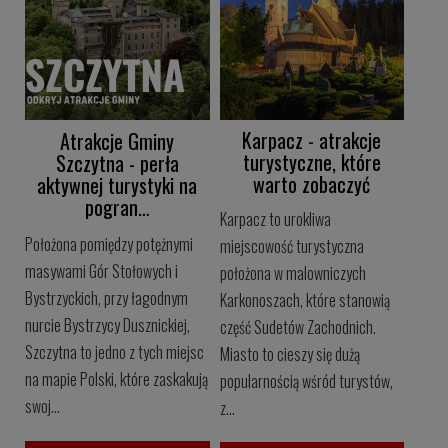
Karpacz - atrakcje
Atrakcje Gminy
turystyczne, które
Szczytna - perła
warto zobaczyć
aktywnej turystyki na
pogran…
Karpacz to urokliwa
Położona pomiędzy potężnymi
miejscowość turystyczna
masywami Gór Stołowych i
położona w malowniczych
Bystrzyckich, przy łagodnym
Karkonoszach, które stanowią
nurcie Bystrzycy Dusznickiej,
część Sudetów Zachodnich.
Szczytna to jedno z tych miejsc
Miasto to cieszy się dużą
na mapie Polski, które zaskakują
popularnością wśród turystów,
swoj...
z...