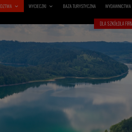
ÓDZTWA
WYCIECZKI
BAZA TURYSTYCZNA
WYDAWNICTWA
DLA SZKÓŁ
DLA FIR