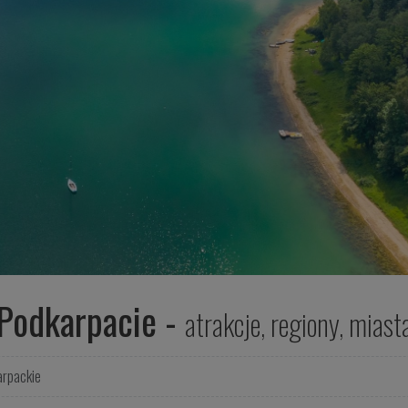
Podkarpacie -
atrakcje, regiony, miast
arpackie