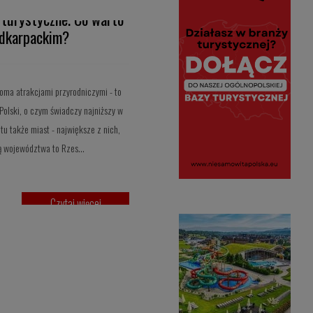
 turystyczne. Co warto
odkarpackim?
oma atrakcjami przyrodniczymi - to
olski, o czym świadczy najniższy w
tu także miast - największe z nich,
cą województwa to Rzes…
Czytaj więcej