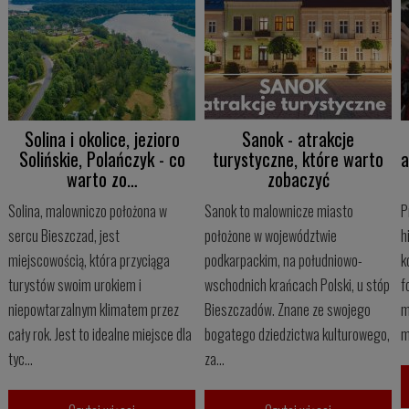
Solina i okolice, jezioro
Sanok - atrakcje
Solińskie, Polańczyk - co
turystyczne, które warto
a
warto zo…
zobaczyć
Solina, malowniczo położona w
Sanok to malownicze miasto
P
sercu Bieszczad, jest
położone w województwie
h
miejscowością, która przyciąga
podkarpackim, na południowo-
k
turystów swoim urokiem i
wschodnich krańcach Polski, u stóp
f
niepowtarzalnym klimatem przez
Bieszczadów. Znane ze swojego
m
cały rok. Jest to idealne miejsce dla
bogatego dziedzictwa kulturowego,
m
tyc...
za...