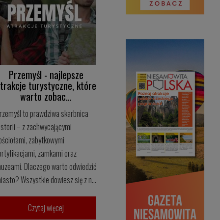
Przemyśl - najlepsze
trakcje turystyczne, które
warto zobac…
rzemyśl to prawdziwa skarbnica
istorii – z zachwycającymi
ościołami, zabytkowymi
ortyfikacjami, zamkami oraz
uzeami. Dlaczego warto odwiedzić
iasto? Wszystkie dowiesz się z n...
Czytaj więcej