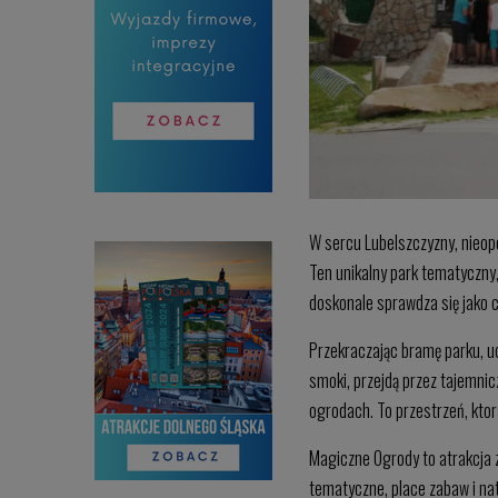
W sercu Lubelszczyzny, nieopo
Ten unikalny park tematyczny,
doskonale sprawdza się jako c
Przekraczając bramę parku, ucz
smoki, przejdą przez tajemnic
ogrodach. To przestrzeń, ktora
Magiczne Ogrody to atrakcja z
tematyczne, place zabaw i na