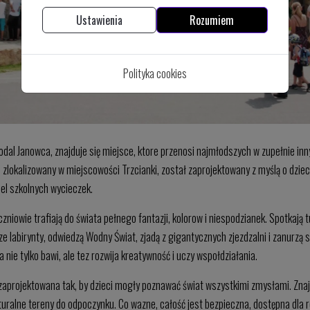
Ustawienia
Rozumiem
Polityka cookies
dal Janowca, znajduje się miejsce, ktore przenosi najmłodszych w zupełnie in
 zlokalizowany w miejscowości Trzcianki, został zaprojektowany z myślą o dzieci
el szkolnych wycieczek.
niowie trafiają do świata pełnego fantazji, kolorow i niespodzianek. Spotkają t
ze labirynty, odwiedzą Wodny Świat, zjadą z gigantycznych zjezdzalni i zanurzą
 nie tylko bawi, ale tez rozwija kreatywność i uczy wspołdziałania.
aprojektowana tak, by dzieci mogły poznawać świat wszystkimi zmysłami. Znajdu
turalne tereny do odpoczynku. Co wazne, całość jest bezpieczna, dostępna dla 