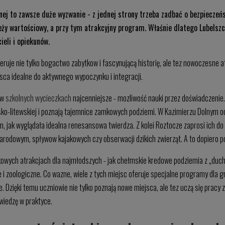
nej to zawsze duże wyzwanie - z jednej strony trzeba zadbać o bezpieczeńs
ży wartościowy, a przy tym atrakcyjny program. Właśnie dlatego Lubelszc
eli i opiekunów.
eruje nie tylko bogactwo zabytkow i fascynującą historię, ale tez nowoczesne a
sca idealne do aktywnego wypoczynku i integracji.
 w
szkolnych wycieczkach
najcenniejsze - mozliwość nauki przez doświadczenie.
lsko-litewskiej i poznają tajemnice zamkowych podziemi. W Kazimierzu Dolnym odk
, jak wyglądała idealna renesansowa twierdza. Z kolei Roztocze zaprosi ich do
rodowym, spływow kajakowych czy obserwacji dzikich zwierząt. A to dopiero p
kowych atrakcjach dla najmłodszych - jak chełmskie kredowe podziemia z „du
i zoologiczne. Co wazne, wiele z tych miejsc oferuje specjalne programy dla g
. Dzięki temu uczniowie nie tylko poznają nowe miejsca, ale tez uczą się pracy 
wiedzę w praktyce.