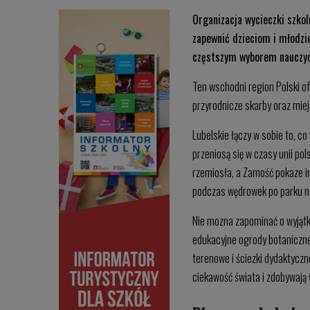
Organizacja wycieczki szkol
zapewnić dzieciom i młodzie
częstszym wyborem nauczyci
Ten wschodni region Polski of
przyrodnicze skarby oraz miej
Lubelskie łączy w sobie to, co
przeniosą się w czasy unii po
rzemiosła, a Zamość pokaze im
podczas wędrowek po parku na
Nie mozna zapominać o wyjąt
edukacyjne ogrody botaniczne 
terenowe i ściezki dydaktyczne
ciekawość świata i zdobywają 