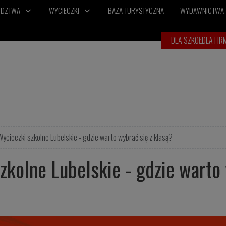
ÓDZTWA
WYCIECZKI
BAZA TURYSTYCZNA
WYDAWNICTWA
DLA SZKÓŁ
DLA FIR
Wycieczki szkolne Lubelskie - gdzie warto wybrać się z klasą?
zkolne Lubelskie - gdzie warto