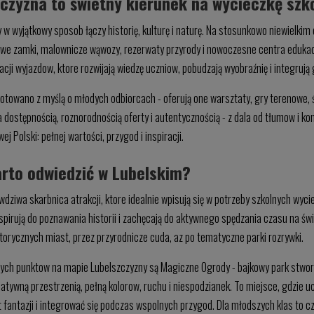
czyzna to świetny kierunek na wycieczkę szk
y w wyjątkowy sposob łączy historię, kulturę i naturę. Na stosunkowo niewielkim
e zamki, malownicze wąwozy, rezerwaty przyrody i nowoczesne centra edukacyj
cji wyjazdow, ktore rozwijają wiedzę uczniow, pobudzają wyobraźnię i integrują 
gotowano z myślą o młodych odbiorcach - oferują one warsztaty, gry terenowe, ś
dostępnością, roznorodnością oferty i autentycznością - z dala od tłumow i kome
 Polski: pełnej wartości, przygod i inspiracji.
arto odwiedzić w Lubelskim?
dziwa skarbnica atrakcji, ktore idealnie wpisują się w potrzeby szkolnych wyci
spirują do poznawania historii i zachęcają do aktywnego spędzania czasu na ś
torycznych miast, przez przyrodnicze cuda, az po tematyczne parki rozrywki.
wych punktow na mapie Lubelszczyzny są Magiczne Ogrody - bajkowy park stworz
atywną przestrzenią, pełną kolorow, ruchu i niespodzianek. To miejsce, gdzie 
 fantazji i integrować się podczas wspolnych przygod. Dla młodszych klas to c