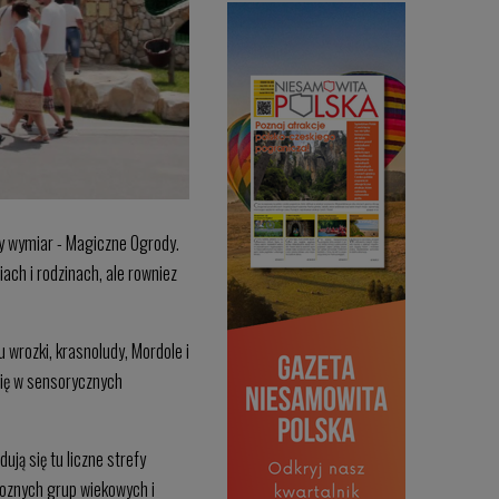
ny wymiar - Magiczne Ogrody.
ach i rodzinach, ale rowniez
u wrozki, krasnoludy, Mordole i
 się w sensorycznych
ją się tu liczne strefy
roznych grup wiekowych i