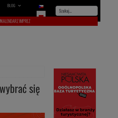
BLOG
Wybierz swój język
Szukaj
M
KALENDARZ IMPREZ
 wybrać się