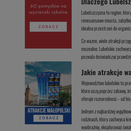
Dlaczego Lubelsz
Lubelszczyzna to region, ktor
renesansowe miasta, zabytkow
idealna przestrzeń do organiza
Co wazne, wiele atrakcji przy
muzealne. Lubelskie zachwyca 
pozwala doświadczyć prawdziwej
Jakie atrakcje w
Wojewodztwo lubelskie to praw
ktore uczą poprzez zabawę, in
oferuje roznorodność – od his
Jednym z najbardziej wyjątko
rodzinach, ktory zachwyca kre
wyobraźnię, eksplorować świat