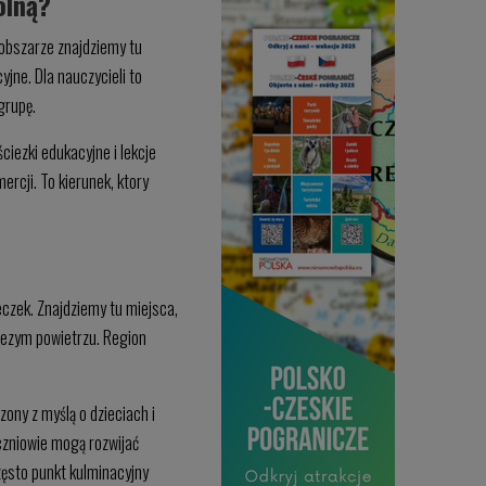
olną?
 obszarze znajdziemy tu
ne. Dla nauczycieli to
grupę.
ciezki edukacyjne i lekcje
rcji. To kierunek, ktory
eczek. Znajdziemy tu miejsca,
wiezym powietrzu. Region
ony z myślą o dzieciach i
uczniowie mogą rozwijać
zęsto punkt kulminacyjny