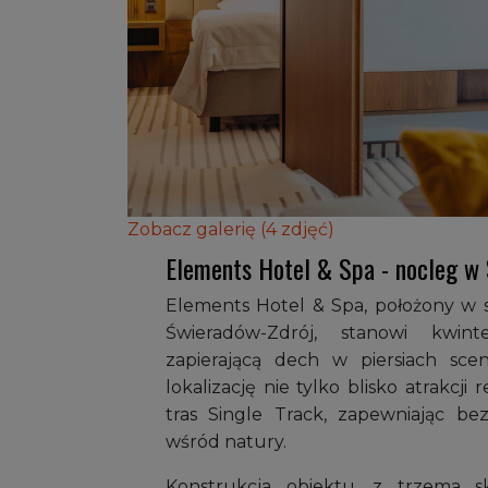
Zobacz galerię (4 zdjęć)
Elements Hotel & Spa - nocleg w 
Elements Hotel & Spa, położony w 
Świeradów-Zdrój, stanowi kwin
zapierającą dech w piersiach scen
lokalizację nie tylko blisko atrakcj
tras Single Track, zapewniając 
wśród natury.
Konstrukcja obiektu, z trzema 