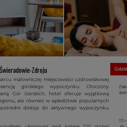
Świeradowie-Zdroju
Gdzie
sercu malowniczej miejscowości uzdrowiskowej
tesencję górskiego wypoczynku. Otoczony
Zak
doln
erią Gór Izerskich, hotel oferuje wyjątkową
i regionu, ale również w sąsiedztwie popularnych
bezpośredni dostęp do aktywnego wypoczynku
skrzydłami ułożonymi pod kątem 120 stopni