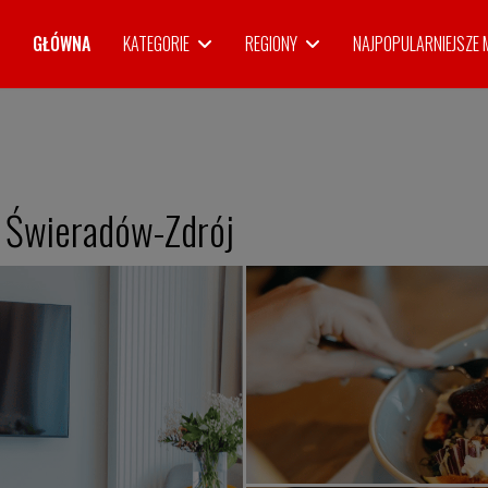
GŁÓWNA
KATEGORIE
REGIONY
NAJPOPULARNIEJSZE 
Świeradów-Zdrój