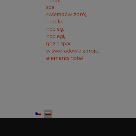
spa,
świeradów-zdrój,
hotele,
nocleg,
noclegi,
gdzie spać,
w świeradowie zdroju,
elements hotel
Wybierz swój język