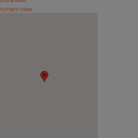
Strona www
yznacz trasę