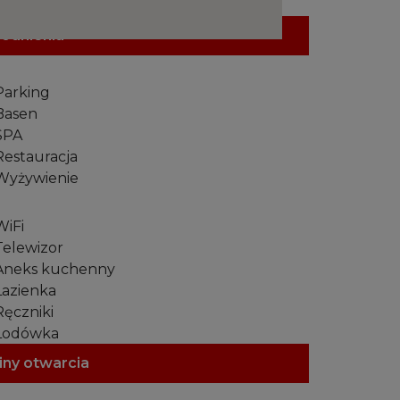
odnienia
arking
asen
SPA
estauracja
yżywienie
iFi
elewizor
neks kuchenny
azienka
ęczniki
odówka
zarka do włosów
iny otwarcia