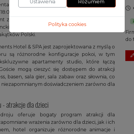
Ustawienia
Rozumiem
ntach mogą korzystać ze strefy wellness w
 18:00, co zapewnia możliwość relaksu i odnowy
ent został zaprojektowany z myślą o potrzebach
Polityka cookies
eganckim wykończeniem, aby zapewnić wyjątkowy
Fir
akątków Polski.
do 
ents Hotel & SPA jest zaprojektowana z myślą o
oru są różnorodne konfiguracje pokoi, w tym
skluzywne apartamenty studio, które łączą
Goście mogą cieszyć się dostępem do atrakcji
s, basen, sala gier, sala zabaw oraz siłownia, co
A niezapomnianym doświadczeniem zarówno dla
- atrakcje dla dzieci
droju oferuje bogaty program atrakcji dla
apomniane wrażenia zarówno dla dzieci, jak i ich
em, hotel organizuje różnorodne animacje i