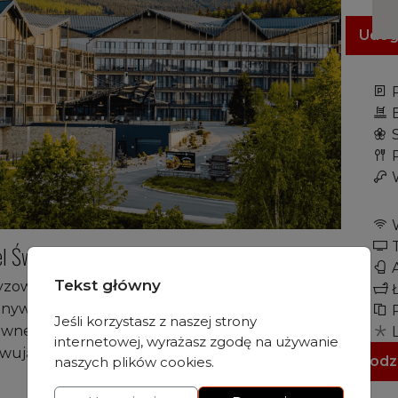
Udog
P
B
R
W
W
T
el Świeradów-Zdrój
A
Tekst główny
ryzowaną i nieskategoryzowaną, co jest ważną
Ł
nywaniu rezerwacji. Elements Apartments,
R
Jeśli korzystasz z naszej strony
ównego budynku hotelu, oferują dodatkową
L
internetowej, wyrażasz zgodę na używanie
Sus
howując dostęp do pełnego zakresu usług
Godz
naszych plików cookies.