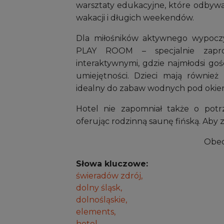
warsztaty edukacyjne, które odbywa
wakacji i długich weekendów.
Dla miłośników aktywnego wypoc
PLAY ROOM – specjalnie zapro
interaktywnymi, gdzie najmłodsi goś
umiejętności. Dzieci mają równie
idealny do zabaw wodnych pod oki
Hotel nie zapomniał także o potrz
oferując rodzinną saunę fińską. Aby za
Obec
Słowa kluczowe:
świeradów zdrój,
dolny śląsk,
dolnośląskie,
elements,
hotel,