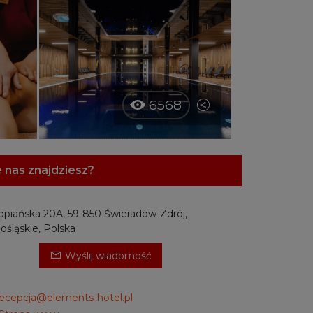
6568
 nas znajdziesz?
opiańska 20A, 59-850 Świeradów-Zdrój,
ośląskie, Polska
Wyślij wiadomość
recepcja@elements-hotel.pl