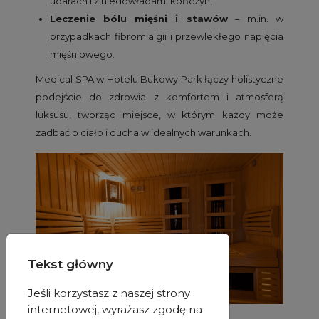
udarach i z niedowładami kończyn,
Leczenie bólu mięśni i stawów
– m.in. w
przypadkach fibromialgii i przewlekłego napięcia
mięśniowego.
Medical SPA w Hotelu Bukowy Park łączy holistyczne
podejście do zdrowia z komfortem i atmosferą
luksusu, tworząc miejsce, w którym każdy może
zadbać o ciało i ducha w idealnych warunkach.
Tekst główny
Jeśli korzystasz z naszej strony
internetowej, wyrażasz zgodę na