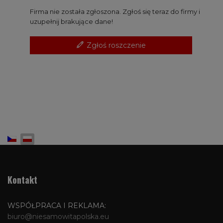
Firma nie została zgłoszona. Zgłoś się teraz do firmy i
uzupełnij brakujące dane!
Zgłoś roszczenie
Wybierz swój język
Kontakt
WSPÓŁPRACA I REKLAMA:
biuro@niesamowitapolska.eu