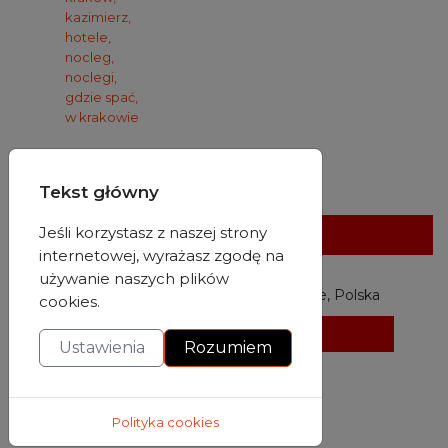
kazimierz,
hotele,
nocleg,
noclegi,
gdzie spać,
w krakowie
Tekst główny
Jeśli korzystasz z naszej strony
Gdzie nas znajdziesz?
internetowej, wyrażasz zgodę na
używanie naszych plików
Halicka 14, 31-036 Kraków, małopolskie, Polska
cookies.
Wyślij wiadomość
Ustawienia
Rozumiem
12 889 90 00
Polityka cookies
krakow.kazimierz@purohotel.pl