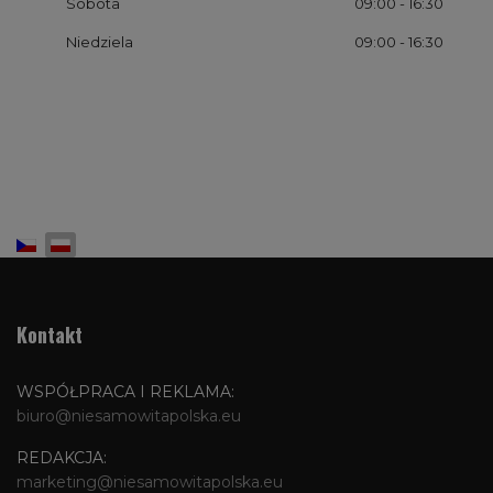
Sobota
09:00
- 16:30
Niedziela
09:00
- 16:30
Wybierz swój język
Kontakt
WSPÓŁPRACA I REKLAMA:
biuro@niesamowitapolska.eu
REDAKCJA:
marketing@niesamowitapolska.eu