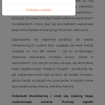
nowoczesnych narzędzi, takich jak drukarki 3D czy
laserowe wycinarki. Zajęcia te rozwijają zdolności
Polityka cookies
manualne i techniczne, a także uczą cierpliwości i
precyzji. Dla wielu młodych ludzi udział w warsztatach
modelarskich może stać się początkiem wspaniałej
pasji, która będzie towarzyszyć im przez całe życie.
Zapraszamy do wspólnej podróży do świata
miniaturowych cudów! Bez względu na wiek każdy
znajdzie tu coś dla siebie – czy to podziwiając
misternie wykonane modele, biorąc udział w
warsztatach, czy też po prostu ciesząc się atmosferą
tego wyjątkowego miejsca. Przyjdź i przekonaj się,
jak wspaniała może być podróż do świata miniatur,
gdzie każdy szczegół ma znaczenie, a każda scena
opowiada swoją własną, unikalną historię.
Odwiedź Modelarnię i stań się częścią tego
cudownego świata. Poznaj tajniki