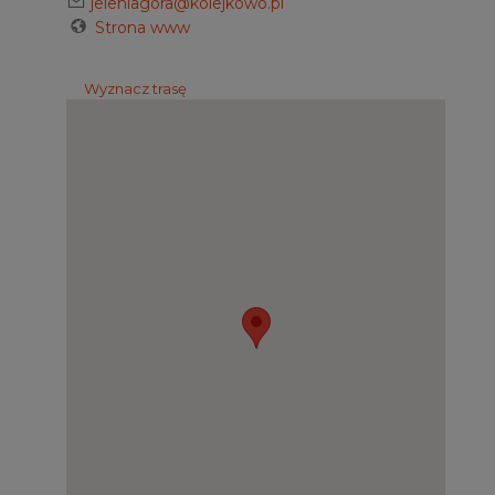
jeleniagora@kolejkowo.pl
Strona www
Wyznacz trasę