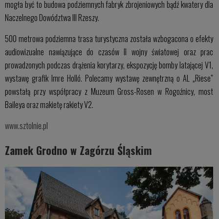
mogła być to budowa podziemnych fabryk zbrojeniowych bądź kwatery dla
Naczelnego Dowództwa III Rzeszy.
500 metrowa podziemna trasa turystyczna została wzbogacona o efekty
audiowizualne nawiązujące do czasów II wojny światowej oraz prac
prowadzonych podczas drążenia korytarzy, ekspozycję bomby latającej V1,
wystawę grafik Imre Holló. Polecamy wystawę zewnętrzną o AL „Riese”
powstałą przy współpracy z Muzeum Gross-Rosen w Rogoźnicy, most
Baileya oraz makietę rakiety V2.
www.sztolnie.pl
Zamek Grodno w Zagórzu Śląskim