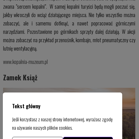
zwana "sercem kopalni". W samej kopalni turyści będą mogli poczuć się,
jakby wkroczyli do wciąż działającego miejsca. Nie tylko wszystko można
zobaczyć, ale i samemu dotknąć, a nawet popracować górniczymi
narzędziami. Pozostawione po górnikach sprzęty dalej działają. W akcji
można zobaczyć na przykład przenośnik, kombajn, młot pneumatyczny czy
lutnię wentylacyjną.
www.kopalnia-muzeum.pl
Zamek Książ
Tekst główny
Jeśli korzystasz z naszej strony internetowej, wyrażasz zgodę
na używanie naszych plików cookies.