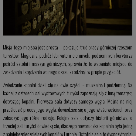
Misja tego miejsca jest prosta – pokazuje trud pracy górniczej rzeszom
turystów. Magiczna podróż labiryntem ciemnych, podziemnych korytarzy
pośród sztolni i maszyn górniczych, sprawia że to wspaniałe miejsce do
zwiedzania i spędzenia wolnego czasu z rodziną i w grupie przyjaciół.
Zwiedzanie kopalni dzieli się na dwie części – muzealną i podziemną. Na
każdej z czterech sal wystawowych turyści zapoznają się z inną tematyką
dotyczącą kopalni. Pierwsza sala dotyczy samego węgla. Można na niej
prześledzić proces jego węgla, dowiedzieć się o jego właściwościach oraz
zobaczyć jego różne rodzaje. Kolejna sala dotyczy historii górnictwa, e
trzeciej sali turyści dowiedzą się, dlaczego noworudzka kopalnia była jedną
z najniebezpieczniejszych kopalń w Europie. Ostatnia sala to dyspozytornia,