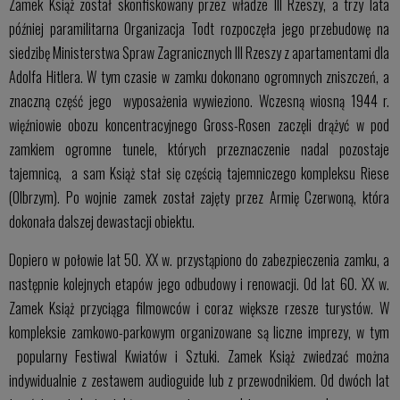
Zamek Książ został skonfiskowany przez władze III Rzeszy, a trzy lata
później paramilitarna Organizacja Todt rozpoczęła jego przebudowę na
siedzibę Ministerstwa Spraw Zagranicznych III Rzeszy z apartamentami dla
Adolfa Hitlera. W tym czasie w zamku dokonano ogromnych zniszczeń, a
znaczną część jego wyposażenia wywieziono. Wczesną wiosną 1944 r.
więźniowie obozu koncentracyjnego Gross-Rosen zaczęli drążyć w pod
zamkiem ogromne tunele, których przeznaczenie nadal pozostaje
tajemnicą, a sam Książ stał się częścią tajemniczego kompleksu Riese
(Olbrzym). Po wojnie zamek został zajęty przez Armię Czerwoną, która
dokonała dalszej dewastacji obiektu.
Dopiero w połowie lat 50. XX w. przystąpiono do zabezpieczenia zamku, a
następnie kolejnych etapów jego odbudowy i renowacji. Od lat 60. XX w.
Zamek Książ przyciąga filmowców i coraz większe rzesze turystów. W
kompleksie zamkowo-parkowym organizowane są liczne imprezy, w tym
popularny Festiwal Kwiatów i Sztuki. Zamek Książ zwiedzać można
indywidualnie z zestawem audioguide lub z przewodnikiem. Od dwóch lat