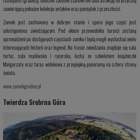
rozbojami i grabieżą. Obecnie zabytek stanowi nie lada atrakcję turystyczną
zawierającą pokaźne kolekcje antyków oraz pamiątek z przeszłości.
Zamek jest zachowany w dobrym stanie i spora jego część jest
udostępniona zwiedzającym. Pod okiem przewodnika turyści zostaną
oprowadzeni po dostępnych częściach zamku i będą mogli wysłuchać wielu
interesujących historii oraz legend. Na trasie zwiedzania znajduje się sala
tortur, sala myśliwska i rycerska, lochy ze szkieletem księżniczki
Małgorzaty oraz taras widokowy z przepiękną panoramą na cztery strony
świata.
www.zamekgrodno.pl
Twierdza Srebrna Góra