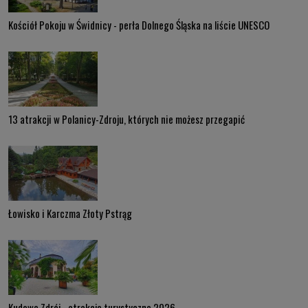
Kościół Pokoju w Świdnicy - perła Dolnego Śląska na liście UNESCO
13 atrakcji w Polanicy-Zdroju, których nie możesz przegapić
Łowisko i Karczma Złoty Pstrąg
Kudowa Zdrój - atrakcje turystyczne 2026