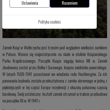
Ustawienia
Rozumiem
Polityka cookies
Zamek Książ w Wałbrzychu jest trzecim pod względem wielkości zamkiem
w Polsce. Wznosi się majestatycznie na skale w otulinie Książańskiego
Parku Krajobrazowego. Początki Książa sięgają końca XIII w. Zamek
zbudowany został przez Bolka I Surowego, księcia świdnicko-jaworskiego.
W latach 1509-1941 pozostawał we władaniu rodu Hochbergów. Za ich
panowania budowla została przekształcona z zamku obronnego w jedną z
piękniejszych w tej części Europy rezydencji z okazałą pałacową częścią
barokową. Swój ostateczny kształt zamek otrzymał w trakcie przebudowy
na początku XX w. W 1941 r.