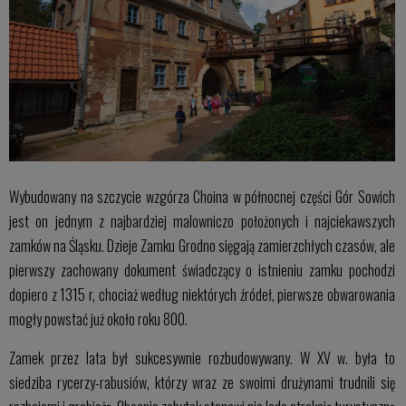
Wybudowany na szczycie wzgórza Choina w północnej części Gór Sowich
jest on jednym z najbardziej malowniczo położonych i najciekawszych
zamków na Śląsku. Dzieje Zamku Grodno sięgają zamierzchłych czasów, ale
pierwszy zachowany dokument świadczący o istnieniu zamku pochodzi
dopiero z 1315 r, chociaż według niektórych źródeł, pierwsze obwarowania
mogły powstać już około roku 800.
Zamek przez lata był sukcesywnie rozbudowywany. W XV w. była to
siedziba rycerzy-rabusiów, którzy wraz ze swoimi drużynami trudnili się