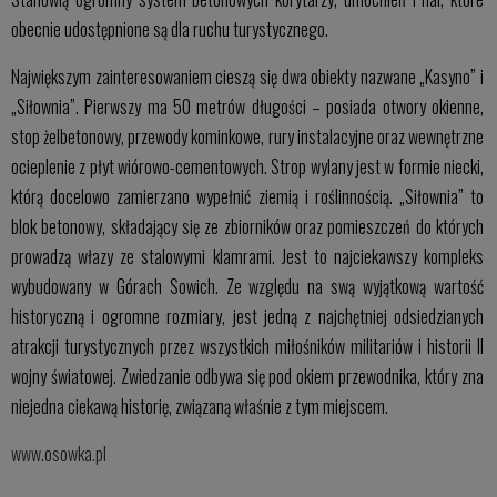
obecnie udostępnione są dla ruchu turystycznego.
Największym zainteresowaniem cieszą się dwa obiekty nazwane „Kasyno” i
„Siłownia”. Pierwszy ma 50 metrów długości – posiada otwory okienne,
stop żelbetonowy, przewody kominkowe, rury instalacyjne oraz wewnętrzne
ocieplenie z płyt wiórowo-cementowych. Strop wylany jest w formie niecki,
którą docelowo zamierzano wypełnić ziemią i roślinnością. „Siłownia” to
blok betonowy, składający się ze zbiorników oraz pomieszczeń do których
prowadzą włazy ze stalowymi klamrami. Jest to najciekawszy kompleks
wybudowany w Górach Sowich. Ze względu na swą wyjątkową wartość
historyczną i ogromne rozmiary, jest jedną z najchętniej odsiedzianych
atrakcji turystycznych przez wszystkich miłośników militariów i historii II
wojny światowej. Zwiedzanie odbywa się pod okiem przewodnika, który zna
niejedna ciekawą historię, związaną właśnie z tym miejscem.
www.osowka.pl