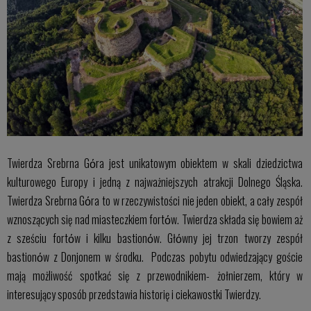
Twierdza Srebrna Gόra jest unikatowym obiektem w skali dziedzictwa
kulturowego Europy i jedną z najważniejszych atrakcji Dolnego Śląska.
Twierdza Srebrna Gόra to w rzeczywistości nie jeden obiekt, a cały zespół
wznoszących się nad miasteczkiem fortόw. Twierdza składa się bowiem aż
z sześciu fortόw i kilku bastionόw. Głόwny jej trzon tworzy zespół
bastionόw z Donjonem w środku. Podczas pobytu odwiedzający goście
mają możliwość spotkać się z przewodnikiem- żołnierzem, który w
interesujący sposób przedstawia historię i ciekawostki Twierdzy.