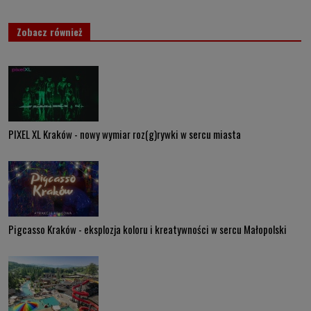
Zobacz również
PIXEL XL Kraków - nowy wymiar roz(g)rywki w sercu miasta
Pigcasso Kraków - eksplozja koloru i kreatywności w sercu Małopolski