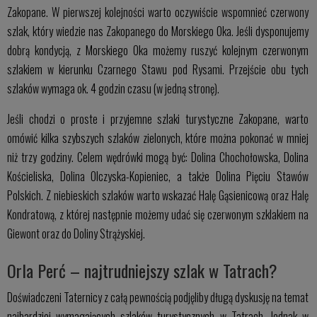
Zakopane. W pierwszej kolejności warto oczywiście wspomnieć czerwony
szlak, który wiedzie nas Zakopanego do Morskiego Oka. Jeśli dysponujemy
dobrą kondycją, z Morskiego Oka możemy ruszyć kolejnym czerwonym
szlakiem w kierunku Czarnego Stawu pod Rysami. Przejście obu tych
szlaków wymaga ok. 4 godzin czasu (w jedną stronę).
Jeśli chodzi o proste i przyjemne szlaki turystyczne Zakopane, warto
omówić kilka szybszych szlaków zielonych, które można pokonać w mniej
niż trzy godziny. Celem wędrówki mogą być: Dolina Chochołowska, Dolina
Kościeliska, Dolina Olczyska-Kopieniec, a także Dolina Pięciu Stawów
Polskich. Z niebieskich szlaków warto wskazać Halę Gąsienicową oraz Halę
Kondratową, z której następnie możemy udać się czerwonym szklakiem na
Giewont oraz do Doliny Strążyskiej.
Orla Perć – najtrudniejszy szlak w Tatrach?
Doświadczeni Taternicy z całą pewnością podjęliby długą dyskusję na temat
najbardziej wymagających szlaków turystycznych w Tatrach. Jednak w