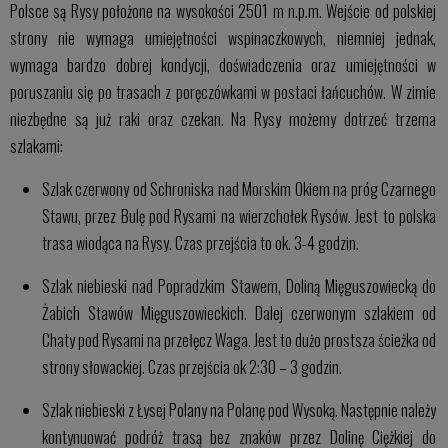
Polsce są Rysy położone na wysokości 2501 m n.p.m. Wejście od polskiej
strony nie wymaga umiejętności wspinaczkowych, niemniej jednak,
wymaga bardzo dobrej kondycji, doświadczenia oraz umiejętności w
poruszaniu się po trasach z poręczówkami w postaci łańcuchów. W zimie
niezbędne są już raki oraz czekan. Na Rysy możemy dotrzeć trzema
szlakami:
Szlak czerwony od Schroniska nad Morskim Okiem na próg Czarnego
Stawu, przez Bulę pod Rysami na wierzchołek Rysów. Jest to polska
trasa wiodąca na Rysy. Czas przejścia to ok. 3-4 godzin.
Szlak niebieski nad Popradzkim Stawem, Doliną Mięguszowiecką do
Żabich Stawów Mięguszowieckich. Dalej czerwonym szlakiem od
Chaty pod Rysami na przełęcz Waga. Jest to dużo prostsza ścieżka od
strony słowackiej. Czas przejścia ok 2:30 – 3 godzin.
Szlak niebieski z Łysej Polany na Polanę pod Wysoką. Następnie należy
kontynuować podróż trasą bez znaków przez Dolinę Ciężkiej do