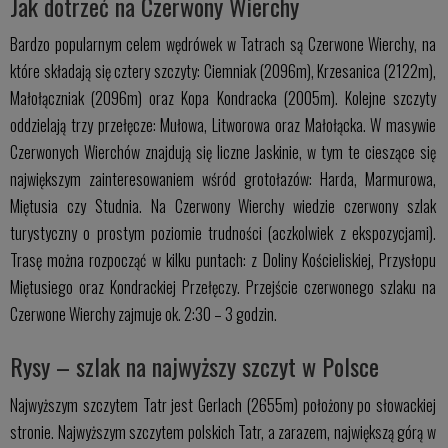
Jak dotrzeć na Czerwony Wierchy
Bardzo popularnym celem wędrówek w Tatrach są Czerwone Wierchy, na
które składają się cztery szczyty: Ciemniak (2096m), Krzesanica (2122m),
Małołączniak (2096m) oraz Kopa Kondracka (2005m). Kolejne szczyty
oddzielają trzy przełęcze: Mułowa, Litworowa oraz Małołącka. W masywie
Czerwonych Wierchów znajdują się liczne Jaskinie, w tym te cieszące się
największym zainteresowaniem wśród grotołazów: Harda, Marmurowa,
Miętusia czy Studnia. Na Czerwony Wierchy wiedzie czerwony szlak
turystyczny o prostym poziomie trudności (aczkolwiek z ekspozycjami).
Trasę można rozpocząć w kilku puntach: z Doliny Kościeliskiej, Przysłopu
Miętusiego oraz Kondrackiej Przełęczy. Przejście czerwonego szlaku na
Czerwone Wierchy zajmuje ok. 2:30 – 3 godzin.
Rysy – szlak na najwyższy szczyt w Polsce
Najwyższym szczytem Tatr jest Gerlach (2655m) położony po słowackiej
stronie. Najwyższym szczytem polskich Tatr, a zarazem, największą górą w