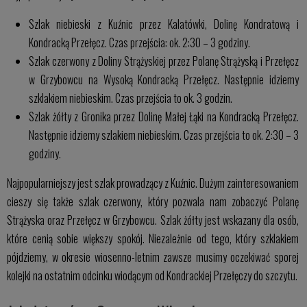
Szlak niebieski z Kuźnic przez Kalatówki, Dolinę Kondratową i
Kondracką Przełęcz. Czas przejścia: ok. 2:30 – 3 godziny.
Szlak czerwony z Doliny Strążyskiej przez Polanę Strążyską i Przełęcz
w Grzybowcu na Wysoką Kondracką Przełęcz. Następnie idziemy
szklakiem niebieskim. Czas przejścia to ok. 3 godzin.
Szlak żółty z Gronika przez Dolinę Małej Łąki na Kondracką Przełęcz.
Następnie idziemy szlakiem niebieskim. Czas przejścia to ok. 2:30 – 3
godziny.
Najpopularniejszy jest szlak prowadzący z Kuźnic. Dużym zainteresowaniem
cieszy się także szlak czerwony, który pozwala nam zobaczyć Polanę
Strążyska oraz Przełęcz w Grzybowcu. Szlak żółty jest wskazany dla osób,
które cenią sobie większy spokój. Niezależnie od tego, który szklakiem
pójdziemy, w okresie wiosenno-letnim zawsze musimy oczekiwać sporej
kolejki na ostatnim odcinku wiodącym od Kondrackiej Przełęczy do szczytu.