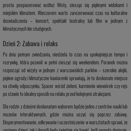
prostu pospacerować wzdłuż Wisły, ciesząc się pięknymi widokami i
miejskim klimatem. Wieczorem warto zarezerwować czas na kulturalne
doświadczenia – koncert, spektakl teatralny lub film w jednym z
klimatycznych kin studyjnych.
Dzień 2: Zabawa i relaks
Po dniu pełnym zwiedzania, niedziela to czas na spokojniejsze tempo i
rozrywkę, która pozwoli w pełni cieszyć się weekendem. Poranek można
rozpocząć od wizyty w jednym z warszawskich parków – szerokie alejki,
piękne ogrody i klimatyczne kawiarenki sprawiają, że to doskonałe miejsce
na chwilę odpoczynku. Spacer wśród zieleni, karmienie wiewiórek czy rejs
po stawie to idealny sposób na relaks przed kolejnymi atrakcjami.
Dla rodzin z dziećmi doskonałym wyborem będzie jedno z centrów nauki lub
muzeów interaktywnych, gdzie można uczyć się poprzez zabawę.
Eksperymentowanie, odkrywanie i uczestniczenie w warsztatach sprawi, że
zarówno dzieci, jak i dorośli będą świetnie się bawić. Jeśli pogoda dopisuje,