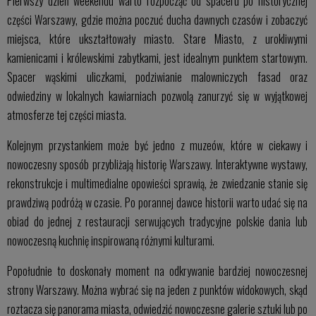
Pierwszy dzień weekendu warto rozpocząć od spaceru po historycznej
części Warszawy, gdzie można poczuć ducha dawnych czasów i zobaczyć
miejsca, które ukształtowały miasto. Stare Miasto, z urokliwymi
kamienicami i królewskimi zabytkami, jest idealnym punktem startowym.
Spacer wąskimi uliczkami, podziwianie malowniczych fasad oraz
odwiedziny w lokalnych kawiarniach pozwolą zanurzyć się w wyjątkowej
atmosferze tej części miasta.
Kolejnym przystankiem może być jedno z muzeów, które w ciekawy i
nowoczesny sposób przybliżają historię Warszawy. Interaktywne wystawy,
rekonstrukcje i multimedialne opowieści sprawią, że zwiedzanie stanie się
prawdziwą podróżą w czasie. Po porannej dawce historii warto udać się na
obiad do jednej z restauracji serwujących tradycyjne polskie dania lub
nowoczesną kuchnię inspirowaną różnymi kulturami.
Popołudnie to doskonały moment na odkrywanie bardziej nowoczesnej
strony Warszawy. Można wybrać się na jeden z punktów widokowych, skąd
roztacza się panorama miasta, odwiedzić nowoczesne galerie sztuki lub po