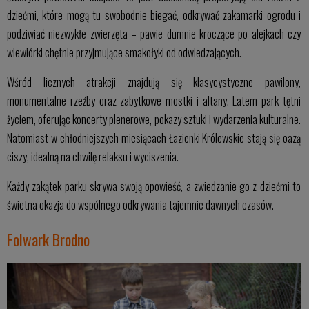
dziećmi, które mogą tu swobodnie biegać, odkrywać zakamarki ogrodu i
podziwiać niezwykłe zwierzęta – pawie dumnie kroczące po alejkach czy
wiewiórki chętnie przyjmujące smakołyki od odwiedzających.
Wśród licznych atrakcji znajdują się klasycystyczne pawilony,
monumentalne rzeźby oraz zabytkowe mostki i altany. Latem park tętni
życiem, oferując koncerty plenerowe, pokazy sztuki i wydarzenia kulturalne.
Natomiast w chłodniejszych miesiącach Łazienki Królewskie stają się oazą
ciszy, idealną na chwilę relaksu i wyciszenia.
Każdy zakątek parku skrywa swoją opowieść, a zwiedzanie go z dziećmi to
świetna okazja do wspólnego odkrywania tajemnic dawnych czasów.
Folwark Brodno