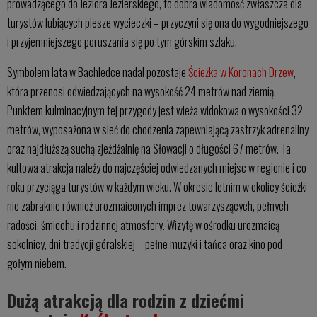
prowadzącego do Jeziora Jezierskiego, to dobra wiadomość zwłaszcza dla
turystów lubiących piesze wycieczki – przyczyni się ona do wygodniejszego
i przyjemniejszego poruszania się po tym górskim szlaku.
Symbolem lata w Bachledce nadal pozostaje
Ścieżka w Koronach Drzew
,
która przenosi odwiedzających na wysokość 24 metrów nad ziemią.
Punktem kulminacyjnym tej przygody jest wieża widokowa o wysokości 32
metrów, wyposażona w sieć do chodzenia zapewniającą zastrzyk adrenaliny
oraz najdłuższą suchą zjeżdżalnię na Słowacji o długości 67 metrów. Ta
kultowa atrakcja należy do najczęściej odwiedzanych miejsc w regionie i co
roku przyciąga turystów w każdym wieku. W okresie letnim w okolicy ścieżki
nie zabraknie również urozmaiconych imprez towarzyszących, pełnych
radości, śmiechu i rodzinnej atmosfery. Wizytę w ośrodku urozmaicą
sokolnicy, dni tradycji góralskiej – pełne muzyki i tańca oraz kino pod
gołym niebem.
Dużą atrakcją dla rodzin z dziećmi