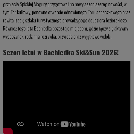
grzbiecie Spiskiej Magury przygotował na nowy sezon szereg nowości, w
tym Tor kulkowy, ponowne otwarcie odnowionego Toru saneczkowego oraz
rewitalizację szlaku turystycznego prowadzącego do Jeziora Jezierskiego.
Również tego lata Bachledka pozostaje miejscem, gdzie łączy się aktywny
wypoczynek, rodzinna rozrywka, przyroda oraz wyjątkowe widoki.
Sezon letni w Bachledka Ski&Sun 2026!