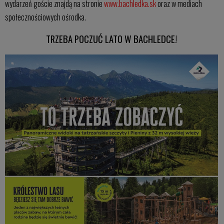
wydarzeń goście znajdą na stronie
www.bachledka.sk
oraz w mediach
społecznościowych ośrodka.
TRZEBA POCZUĆ LATO W BACHLEDCE!