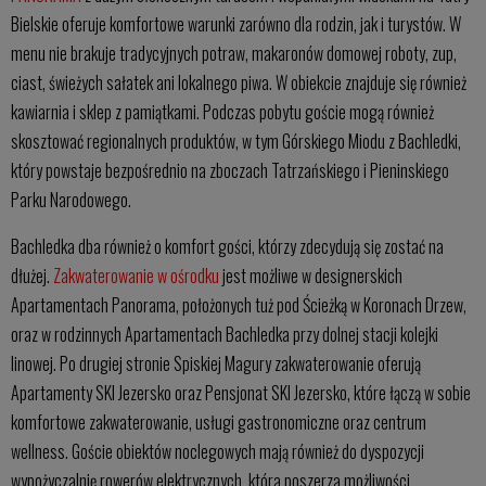
Bielskie oferuje komfortowe warunki zarówno dla rodzin, jak i turystów. W
menu nie brakuje tradycyjnych potraw, makaronów domowej roboty, zup,
ciast, świeżych sałatek ani lokalnego piwa. W obiekcie znajduje się również
kawiarnia i sklep z pamiątkami. Podczas pobytu goście mogą również
skosztować regionalnych produktów, w tym Górskiego Miodu z Bachledki,
który powstaje bezpośrednio na zboczach Tatrzańskiego i Pieninskiego
Parku Narodowego.
Bachledka dba również o komfort gości, którzy zdecydują się zostać na
dłużej.
Zakwaterowanie w ośrodku
jest możliwe w designerskich
Apartamentach Panorama, położonych tuż pod Ścieżką w Koronach Drzew,
oraz w rodzinnych Apartamentach Bachledka przy dolnej stacji kolejki
linowej. Po drugiej stronie Spiskiej Magury zakwaterowanie oferują
Apartamenty SKI Jezersko oraz Pensjonat SKI Jezersko, które łączą w sobie
komfortowe zakwaterowanie, usługi gastronomiczne oraz centrum
wellness. Goście obiektów noclegowych mają również do dyspozycji
wypożyczalnię rowerów elektrycznych, która poszerza możliwości