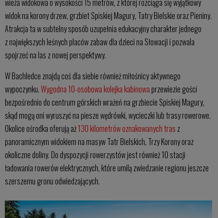
wieża widokowa o wysokości 15 metrów, z której rozciąga się wyjątkowy
widok na korony drzew, grzbiet Spiskiej Magury, Tatry Bielskie oraz Pieniny.
Atrakcja ta w subtelny sposób uzupełnia edukacyjny charakter jednego
z największych leśnych placów zabaw dla dzieci na Słowacji i pozwala
spojrzeć na las z nowej perspektywy.
W Bachledce znajdą coś dla siebie również miłośnicy aktywnego
wypoczynku.
Wygodna 10-osobowa kolejka kabinowa
przewiezie gości
bezpośrednio do centrum górskich wrażeń na grzbiecie Spiskiej Magury,
skąd mogą oni wyruszyć na piesze wędrówki, wycieczki lub trasy rowerowe.
Okolice ośrodka oferują aż
130 kilometrów oznakowanych tras
z
panoramicznym widokiem na masyw Tatr Bielskich, Trzy Korony oraz
okoliczne doliny. Do dyspozycji rowerzystów jest również 10 stacji
ładowania rowerów elektrycznych, które umilą zwiedzanie regionu jeszcze
szerszemu gronu odwiedzających.