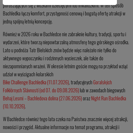
poruszających się z wózkami dziecięcymi lub inwalidzkimi. W ten sposób
Bachledka łączy komfort, przystępność cenową i bogatą ofertę atrakcji w
jedną spójną letnią koncepcję.
Również w 2026 roku w Bachledce nie zabraknie kultury, tradycji, sportu i
wydarzeń, które tworzą niepowtarzalną atmosferę tego górskiego ośrodka.
Lato u podnóża Tatr Bielskich znów będzie więc należało nie tylko do
aktywnego wypoczynku i rodzinnych wycieczek, ale także do
niezapomnianych wrażeń. W okresie letnim goście mogą na przykład wziąć
udział w wyścigach kolarskich
Bike Challenge Bachledka (11.07.2026)
, tradycyjnych
Goralských
Folklórnych Slávností (od 07. do 09.08.2026)
lub w zawodach biegowych
Behaj Lesmi – Bachledova dolina (27.06.2026)
oraz
Night Run Bachledka
(10.10.2026)
.
W Bachledce również tego lata czeka na Państwa znacznie więcej atrakcji,
nowości i przygód. Aktualne informacje na temat programu, atrakcji i