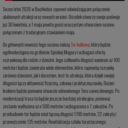
Sezon letni 2026 w Bachledce zapewni odwiedzającym połączenie
ulubionych atrakcji oraz nowych wrażeń. Ośrodek otworzy swoje podwoje
już 30 kwietnia, a 1 maja powita gości uroczystym otwarciem sezonu
połączonym z tradycyjnym stawianiem maja.
Do głównych nowości tego sezonu należą
Tor kulkowy
, który będzie
ogólnodostępny na grzbiecie Spiskiej Magury i wzbogaci ofertę
rozrywkową dla rodzin z dziećmi. Jego całkowita długość wyniesie aż 100
metrów i będzie zawierała wiele elementów, które zapewnią rozrywkę
zarówno dzieciom, jak i dorosłym. Jest to atrakcja, która dzięki swojej
długości łączy aktywność fizyczną, zabawę i praktyczną naukę. Dużym
krokiem będzie ponowne otwarcie odnowionego Toru saneczkowego. Po
modernizacji trasa ta będzie jeszcze bardziej atrakcyjna, ponieważ
zostanie wydłużona aż o 500 metrów i wzbogacona o 7 zakrętów. Po
przebudowie tor będzie miał łączną długość 1700 metrów, 22 zakręty i
przewyższenie 135 metrów. Rewitalizacja szlaku turystycznego,