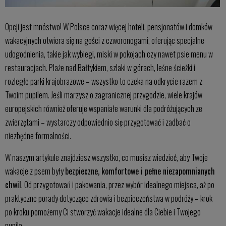
Opcji jest mnóstwo! W Polsce coraz więcej hoteli, pensjonatów i domków
wakacyjnych otwiera się na gości z czworonogami, oferując specjalne
udogodnienia, takie jak wybiegi, miski w pokojach czy nawet psie menu w
restauracjach. Plaże nad Bałtykiem, szlaki w górach, leśne ścieżki i
rozległe parki krajobrazowe – wszystko to czeka na odkrycie razem z
Twoim pupilem. Jeśli marzysz o zagranicznej przygodzie, wiele krajów
europejskich również oferuje wspaniałe warunki dla podróżujących ze
zwierzętami – wystarczy odpowiednio się przygotować i zadbać o
niezbędne formalności.
W naszym artykule znajdziesz wszystko, co musisz wiedzieć, aby Twoje
wakacje z psem były
bezpieczne, komfortowe i pełne niezapomnianych
chwil
. Od przygotowań i pakowania, przez wybór idealnego miejsca, aż po
praktyczne porady dotyczące zdrowia i bezpieczeństwa w podróży – krok
po kroku pomożemy Ci stworzyć wakacje idealne dla Ciebie i Twojego
pupila.