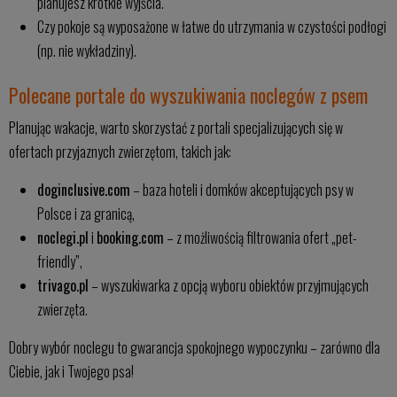
planujesz krótkie wyjścia.
Czy pokoje są wyposażone w łatwe do utrzymania w czystości podłogi
(np. nie wykładziny).
Polecane portale do wyszukiwania noclegów z psem
Planując wakacje, warto skorzystać z portali specjalizujących się w
ofertach przyjaznych zwierzętom, takich jak:
doginclusive.com
– baza hoteli i domków akceptujących psy w
Polsce i za granicą,
noclegi.pl
i
booking.com
– z możliwością filtrowania ofert „pet-
friendly”,
trivago.pl
– wyszukiwarka z opcją wyboru obiektów przyjmujących
zwierzęta.
Dobry wybór noclegu to gwarancja spokojnego wypoczynku – zarówno dla
Ciebie, jak i Twojego psa!