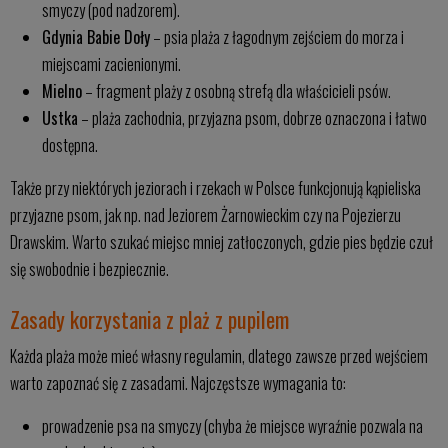
smyczy (pod nadzorem).
Gdynia Babie Doły
– psia plaża z łagodnym zejściem do morza i
miejscami zacienionymi.
Mielno
– fragment plaży z osobną strefą dla właścicieli psów.
Ustka
– plaża zachodnia, przyjazna psom, dobrze oznaczona i łatwo
dostępna.
Także przy niektórych jeziorach i rzekach w Polsce funkcjonują kąpieliska
przyjazne psom, jak np. nad Jeziorem Żarnowieckim czy na Pojezierzu
Drawskim. Warto szukać miejsc mniej zatłoczonych, gdzie pies będzie czuł
się swobodnie i bezpiecznie.
Zasady korzystania z plaż z pupilem
Każda plaża może mieć własny regulamin, dlatego zawsze przed wejściem
warto zapoznać się z zasadami. Najczęstsze wymagania to:
prowadzenie psa na smyczy (chyba że miejsce wyraźnie pozwala na