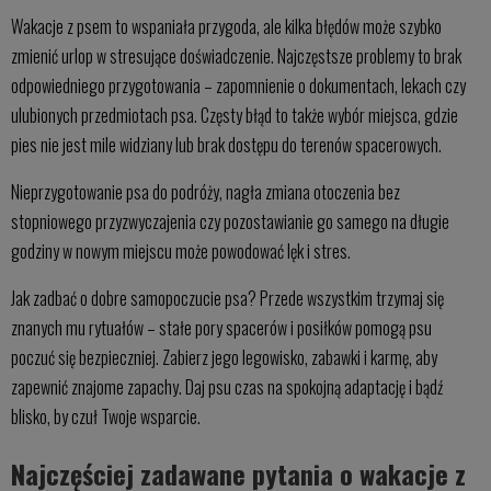
Wakacje z psem to wspaniała przygoda, ale kilka błędów może szybko
zmienić urlop w stresujące doświadczenie. Najczęstsze problemy to brak
odpowiedniego przygotowania – zapomnienie o dokumentach, lekach czy
ulubionych przedmiotach psa. Częsty błąd to także wybór miejsca, gdzie
pies nie jest mile widziany lub brak dostępu do terenów spacerowych.
Nieprzygotowanie psa do podróży, nagła zmiana otoczenia bez
stopniowego przyzwyczajenia czy pozostawianie go samego na długie
godziny w nowym miejscu może powodować lęk i stres.
Jak zadbać o dobre samopoczucie psa? Przede wszystkim trzymaj się
znanych mu rytuałów – stałe pory spacerów i posiłków pomogą psu
poczuć się bezpieczniej. Zabierz jego legowisko, zabawki i karmę, aby
zapewnić znajome zapachy. Daj psu czas na spokojną adaptację i bądź
blisko, by czuł Twoje wsparcie.
Najczęściej zadawane pytania o wakacje z