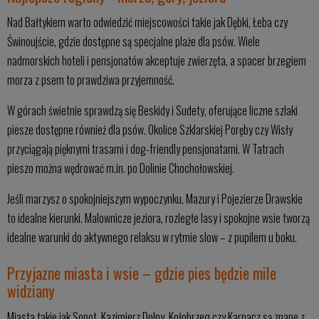
Nad Bałtykiem warto odwiedzić miejscowości takie jak Dębki, Łeba czy
Świnoujście, gdzie dostępne są specjalne plaże dla psów. Wiele
nadmorskich hoteli i pensjonatów akceptuje zwierzęta, a spacer brzegiem
morza z psem to prawdziwa przyjemność.
W górach świetnie sprawdzą się Beskidy i Sudety, oferujące liczne szlaki
piesze dostępne również dla psów. Okolice Szklarskiej Poręby czy Wisły
przyciągają pięknymi trasami i dog-friendly pensjonatami. W Tatrach
pieszo można wędrować m.in. po Dolinie Chochołowskiej.
Jeśli marzysz o spokojniejszym wypoczynku, Mazury i Pojezierze Drawskie
to idealne kierunki. Malownicze jeziora, rozległe lasy i spokojne wsie tworzą
idealne warunki do aktywnego relaksu w rytmie slow – z pupilem u boku.
Przyjazne miasta i wsie – gdzie pies będzie mile
widziany
Miasta takie jak Sopot, Kazimierz Dolny, Kołobrzeg czy Karpacz są znane z