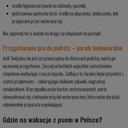
środki higieniczne (worki na odchody, ręcznik),
podstawowa apteczka (m.in. środki na ukąszenia, skaleczenia, leki
przepisane przez weterynarza).
Nie zapomnij też o wodzie na drogę i przekąskach na postoje!
Przygotowanie psa do podróży – porady behawioralne
Jeśli Twój pies nie jest przyzwyczajony do dłuższych podróży, warto go
wcześniej przygotować. Zacznij od krótkich wyjazdów samochodem,
stopniowo wydłużając czas przejazdu. Zadbaj o to, by pies kojarzył podróż z
czymś przyjemnym – zabieraj jego ulubione zabawki, nagradzaj
smakołykami. W przypadku psów bardzo zestresowanych, warto
skonsultować się z behawiorystą lub weterynarzem, który może doradzić
odpowiednie preparaty uspokajające.
Gdzie na wakacje z psem w Polsce?