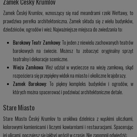
Zamek Český Krumlov
Zamek Český Krumlov, wznoszący się nad meandrami rzeki Wełtawy, to
prawdziwa perełka architektoniczna. Zamek składa się z wielu budynków,
dziedzińców, ogrodów i wież. Najważniejsze miejsca do zwiedzania to:
Barokowy Teatr Zamkowy
: To jeden z niewielu zachowanych teatrów
barokowych na świecie. Możesz tu zobaczyć oryginalny sprzęt
teatralny i dekoracje sceniczne.
Wieża Zamkowa
: Weź udział w wycieczce na wieżę zamkową, skąd
rozpościera się przepiękny widok na miasto i okoliczne krajobrazy.
Zamek Barokowy
: To piękny kompleks budynków i ogrodów, w
których można spacerować i podziwiać architektoniczne detale.
Stare Miasto
Stare Miasto Český Krumlov to urokliwa dzielnica z wąskimi uliczkami,
kolorowymi kamienicami i liczymi kawiarniami i restauracjami. Spacerując
jej ulicami, poczujesz się jakbyś wrócił w czasie. Nie zapomnij odwiedzić: