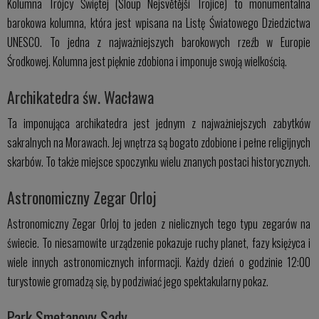
Kolumna Trójcy Świętej (Sloup Nejsvětější Trojice) to monumentalna
barokowa kolumna, która jest wpisana na Listę Światowego Dziedzictwa
UNESCO. To jedna z najważniejszych barokowych rzeźb w Europie
Środkowej. Kolumna jest pięknie zdobiona i imponuje swoją wielkością.
Archikatedra św. Wacława
Ta imponująca archikatedra jest jednym z najważniejszych zabytków
sakralnych na Morawach. Jej wnętrza są bogato zdobione i pełne religijnych
skarbów. To także miejsce spoczynku wielu znanych postaci historycznych.
Astronomiczny Zegar Orloj
Astronomiczny Zegar Orloj to jeden z nielicznych tego typu zegarów na
świecie. To niesamowite urządzenie pokazuje ruchy planet, fazy księżyca i
wiele innych astronomicznych informacji. Każdy dzień o godzinie 12:00
turystowie gromadzą się, by podziwiać jego spektakularny pokaz.
Park Smetanovy Sady