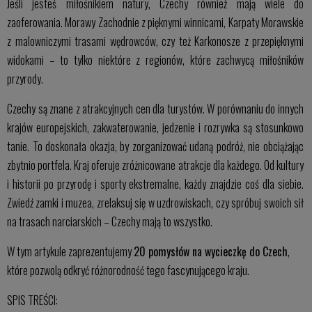
Jeśli jesteś miłośnikiem natury, Czechy również mają wiele do
zaoferowania. Morawy Zachodnie z pięknymi winnicami, Karpaty Morawskie
z malowniczymi trasami wędrowców, czy też Karkonosze z przepięknymi
widokami – to tylko niektóre z regionów, które zachwycą miłośników
przyrody.
Czechy są znane z atrakcyjnych cen dla turystów. W porównaniu do innych
krajów europejskich, zakwaterowanie, jedzenie i rozrywka są stosunkowo
tanie. To doskonała okazja, by zorganizować udaną podróż, nie obciążając
zbytnio portfela. Kraj oferuje zróżnicowane atrakcje dla każdego. Od kultury
i historii po przyrodę i sporty ekstremalne, każdy znajdzie coś dla siebie.
Zwiedź zamki i muzea, zrelaksuj się w uzdrowiskach, czy spróbuj swoich sił
na trasach narciarskich – Czechy mają to wszystko.
W tym artykule zaprezentujemy
20 pomysłów na wycieczkę do Czech
,
które pozwolą odkryć różnorodność tego fascynującego kraju.
SPIS TREŚCI: