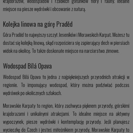
krajobrazów, wodospadów i rzadkich gatunków flory i fauny. Idealne
miejsce na piesze wędrówki i obcowanie z naturą.
Kolejka linowa na górę Praděd
Góra Praděd to najwyższy szczyt Jeseníków i Morawskich Karpat. Możesz tu
dostać się kolejką linową, skąd rozpościera się zapierający dech w piersiach
widok na okolicę. To także doskonałe miejsce na narciarstwo zimowe.
Wodospad Bílá Opava
Wodospad Bílá Opava to jedna z najpiękniejszych przyrodnich atrakcji w
regionie. To imponujący wodospad, który można podziwiać podczas
wędrówek po okolicznych szlakach.
Morawskie Karpaty to region, który zachwyca pięknem przyrody, górskimi
krajobrazami i unikalnymi atrakcjami. To idealne miejsce na aktywny
wypoczynek, piesze wędrówki i kontemplację przyrody. Jeśli planujesz
wycieczkę do Czech i jesteś miłośnikiem przyrody, Morawskie Karpaty to