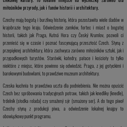
ciekawej kultury. To idealne miejsce na wycieczkę zarówno dla
miłośników przyrody, jak i fanów historii i architektury.
Czechy mają bogatą i burzliwą historię, która pozostawiła wiele śladów w
krajobrazie tego kraju. Odwiedzenie zamków, fortec i miast o bogatej
historii, takich jak Praga, Kutná Hora czy Český Krumlov, pozwoli ci
przenieść się w czasie i poznać fascynującą przeszłość Czech. Słyną z
przepięknej architektury, która zachwyca zarówno miłośników sztuki, jak i
przypadkowych turystów. Starówki, katedry, pałace i kościoły to tylko
niektóre z miejsc, które powinno się odwiedzić. Praga, z jej gotyckimi i
barokowymi budowlami, to prawdziwe muzeum architektury.
Czeska kuchnia to prawdziwa uczta dla podniebienia. Nie można opuścić
Czech bez spróbowania tradycyjnych potraw, takich jak knedlíky (knedle),
trdelník (słodka rolada) czy smažený sýr (smażony ser). A do tego piwo!
Czechy słyną z produkcji piwa, a odwiedzenie lokalnej knajpy to
obowiązkowy punkt programu.