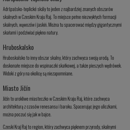
Adršpašsko-teplické skály to jeden z najbardziej znanych obszarów
skalnych w Czeskim Kraju Raj. To miejsce pełne niezwykłych formacji
skalnych, wąwozów i jaskiń. Można tu spacerować między gigantycznymi
skałami i podziwiać piękno natury.
Hruboskalsko
Hruboskalsko to inny obszar skalny, który zachwyca swoją urodą. To
doskonałe miejsce do wspinaczki skałkowej, a także pieszych wędrówek.
Widoki z góry na okolicę są niezapomniane.
Miasto Jičín
Jičín to urokliwe miasteczko w Czeskim Kraju Raj, które zachwyca
architekturą z czasów renesansu i baroku. Spacerując jego uliczkami,
można poczuć się jak w bajce.
Czeski Kraj Raj to region, który zachwyca pięknem przyrody, skalnymi