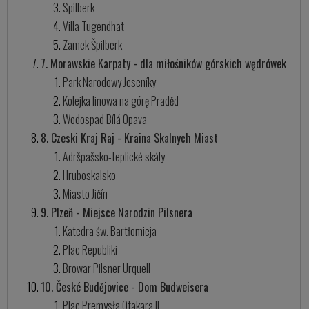
Spilberk
Villa Tugendhat
Zamek Špilberk
7. Morawskie Karpaty - dla miłośników górskich wędrówek
Park Narodowy Jeseníky
Kolejka linowa na górę Praděd
Wodospad Bílá Opava
8. Czeski Kraj Raj - Kraina Skalnych Miast
Adršpašsko-teplické skály
Hruboskalsko
Miasto Jičín
9. Plzeň - Miejsce Narodzin Pilsnera
Katedra św. Bartłomieja
Plac Republiki
Browar Pilsner Urquell
10. České Budějovice - Dom Budweisera
Plac Premysła Otakara II