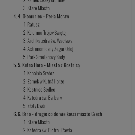
Zamek Český Krumlov
Stare Miasto
4. Ołomuniec - Perła Moraw
Ratusz
Kolumna Trójcy Świętej
Archikatedra św. Wacława
Astronomiczny Zegar Orloj
Park Smetanovy Sady
5. Kutná Hora - Miasto z Kostnicą
Kopalnia Srebra
Zamek w Kutná Horze
Kostnice Sedlec
Katedra św. Barbary
Złoty Dwór
6. Brno - drugie co do wielkości miasto Czech
Stare Miasto
Katedra św. Piotra i Pawła