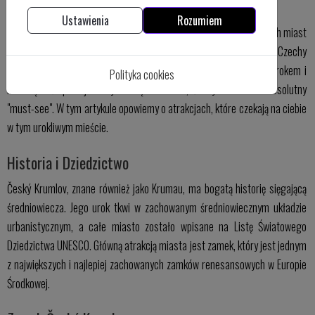
Czech
Ustawienia
Rozumiem
Český Krumlov to jedno z najpiękniejszych i najbardziej malowniczych miast
Czech. Położone w południowej części kraju, w regionie Południowe Czechy
(Jihočeský kraj), to miejsce, które zachwyca swoją architekturą, urokem i
Polityka cookies
historią. Jeśli planujesz wycieczkę do Czech, Český Krumlov to absolutny
"must-see". W tym artykule opowiemy o atrakcjach, które czekają na ciebie
w tym urokliwym mieście.
Historia i Dziedzictwo
Český Krumlov, znane również jako Krumau, ma bogatą historię sięgającą
średniowiecza. Jego urok tkwi w zachowanym średniowiecznym układzie
urbanistycznym, a całe miasto zostało wpisane na Listę Światowego
Dziedzictwa UNESCO. Główną atrakcją miasta jest zamek, który jest jednym
z największych i najlepiej zachowanych zamków renesansowych w Europie
Środkowej.