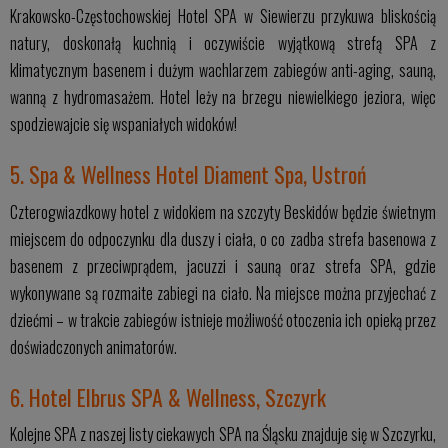
Krakowsko-Częstochowskiej Hotel SPA w Siewierzu przykuwa bliskością
natury, doskonałą kuchnią i oczywiście wyjątkową strefą SPA z
klimatycznym basenem i dużym wachlarzem zabiegów anti-aging, sauną,
wanną z hydromasażem. Hotel leży na brzegu niewielkiego jeziora, więc
spodziewajcie się wspaniałych widoków!
5. Spa & Wellness Hotel Diament Spa, Ustroń
Czterogwiazdkowy hotel z widokiem na szczyty Beskidów będzie świetnym
miejscem do odpoczynku dla duszy i ciała, o co zadba strefa basenowa z
basenem z przeciwprądem, jacuzzi i sauną oraz strefa SPA, gdzie
wykonywane są rozmaite zabiegi na ciało. Na miejsce można przyjechać z
dziećmi – w trakcie zabiegów istnieje możliwość otoczenia ich opieką przez
doświadczonych animatorów.
6. Hotel Elbrus SPA & Wellness, Szczyrk
Kolejne SPA z naszej listy ciekawych SPA na Śląsku znajduje się w Szczyrku,