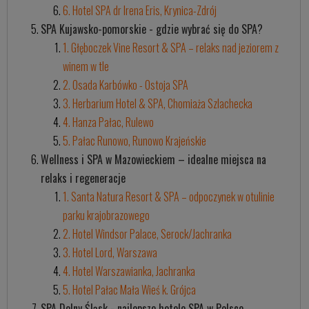
6. Hotel SPA dr Irena Eris, Krynica-Zdrój
SPA Kujawsko-pomorskie - gdzie wybrać się do SPA?
1. Głęboczek Vine Resort & SPA – relaks nad jeziorem z
winem w tle
2. Osada Karbówko - Ostoja SPA
3. Herbarium Hotel & SPA, Chomiaża Szlachecka
4. Hanza Pałac, Rulewo
5. Pałac Runowo, Runowo Krajeńskie
Wellness i SPA w Mazowieckiem – idealne miejsca na
relaks i regeneracje
1. Santa Natura Resort & SPA – odpoczynek w otulinie
parku krajobrazowego
2. Hotel Windsor Palace, Serock/Jachranka
3. Hotel Lord, Warszawa
4. Hotel Warszawianka, Jachranka
5. Hotel Pałac Mała Wieś k. Grójca
SPA Dolny Śląsk - najlepsze hotele SPA w Polsce