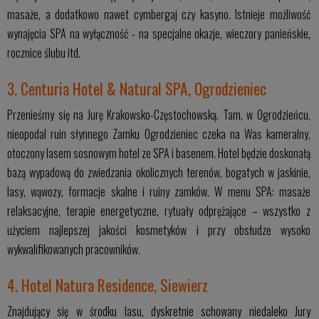
masaże, a dodatkowo nawet cymbergaj czy kasyno. Istnieje możliwość
wynajęcia SPA na wyłączność - na specjalne okazje, wieczory panieńskie,
rocznice ślubu itd.
3. Centuria Hotel & Natural SPA, Ogrodzieniec
Przenieśmy się na Jurę Krakowsko-Częstochowską. Tam, w Ogrodzieńcu,
nieopodal ruin słynnego Zamku Ogrodzieniec czeka na Was kameralny,
otoczony lasem sosnowym hotel ze SPA i basenem. Hotel będzie doskonałą
bazą wypadową do zwiedzania okolicznych terenów, bogatych w jaskinie,
lasy, wąwozy, formacje skalne i ruiny zamków. W menu SPA: masaże
relaksacyjne, terapie energetyczne, rytuały odprężające – wszystko z
użyciem najlepszej jakości kosmetyków i przy obsłudze wysoko
wykwalifikowanych pracowników.
4. Hotel Natura Residence, Siewierz
Znajdujący się w środku lasu, dyskretnie schowany niedaleko Jury