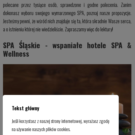
polecane przez tysiące osób, sprawdzone i godne polecenia. Zanim
dokonasz wyboru swojego wymarzonego SPA, poznaj nasze propozycje.
Jesteśmy pewni, że wśród nich znajduje się ta, która skradnie Wasze serca,
a o istnieniu której nie wiedzieliście. Zapraszamy więc do lektury!
SPA Śląskie - wspaniałe hotele SPA &
Wellness
Tekst główny
Jeśli korzystasz z naszej strony internetowej, wyrażasz zgodę
na używanie naszych plików cookies.