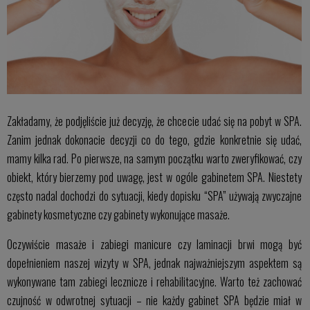
Zakładamy, że podjęliście już decyzję, że chcecie udać się na pobyt w SPA.
Zanim jednak dokonacie decyzji co do tego, gdzie konkretnie się udać,
mamy kilka rad. Po pierwsze, na samym początku warto zweryfikować, czy
obiekt, który bierzemy pod uwagę, jest w ogóle gabinetem SPA. Niestety
często nadal dochodzi do sytuacji, kiedy dopisku “SPA” używają zwyczajne
gabinety kosmetyczne czy gabinety wykonujące masaże.
Oczywiście masaże i zabiegi manicure czy laminacji brwi mogą być
dopełnieniem naszej wizyty w SPA, jednak najważniejszym aspektem są
wykonywane tam zabiegi lecznicze i rehabilitacyjne. Warto też zachować
czujność w odwrotnej sytuacji – nie każdy gabinet SPA będzie miał w