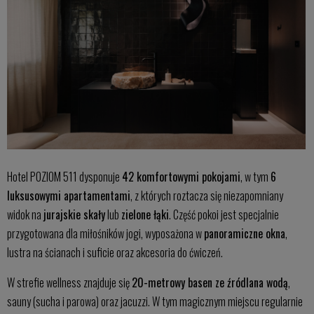
Hotel POZIOM 511 dysponuje
42 komfortowymi pokojami
, w tym
6
luksusowymi apartamentami
, z których roztacza się niezapomniany
widok na
jurajskie skały
lub
zielone łąki
. Część pokoi jest specjalnie
przygotowana dla miłośników jogi, wyposażona w
panoramiczne okna
,
lustra na ścianach i suficie oraz akcesoria do ćwiczeń.
W strefie wellness znajduje się
20-metrowy basen ze źródlana wodą
,
sauny (sucha i parowa) oraz jacuzzi. W tym magicznym miejscu regularnie