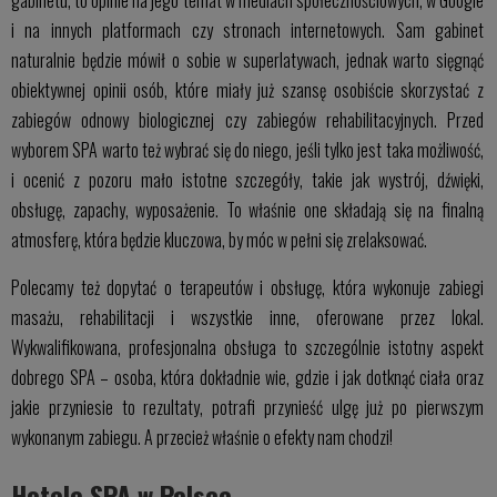
i na innych platformach czy stronach internetowych. Sam gabinet
naturalnie będzie mówił o sobie w superlatywach, jednak warto sięgnąć
obiektywnej opinii osób, które miały już szansę osobiście skorzystać z
zabiegów odnowy biologicznej czy zabiegów rehabilitacyjnych. Przed
wyborem SPA warto też wybrać się do niego, jeśli tylko jest taka możliwość,
i ocenić z pozoru mało istotne szczegóły, takie jak wystrój, dźwięki,
obsługę, zapachy, wyposażenie. To właśnie one składają się na finalną
atmosferę, która będzie kluczowa, by móc w pełni się zrelaksować.
Polecamy też dopytać o terapeutów i obsługę, która wykonuje zabiegi
masażu, rehabilitacji i wszystkie inne, oferowane przez lokal.
Wykwalifikowana, profesjonalna obsługa to szczególnie istotny aspekt
dobrego SPA – osoba, która dokładnie wie, gdzie i jak dotknąć ciała oraz
jakie przyniesie to rezultaty, potrafi przynieść ulgę już po pierwszym
wykonanym zabiegu. A przecież właśnie o efekty nam chodzi!
Hotele SPA w Polsce