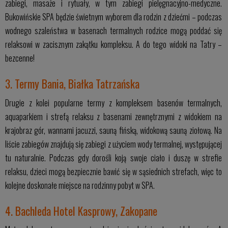
zabiegi, masaże i rytuały, w tym zabiegi pielęgnacyjno-medyczne.
Bukowińskie SPA będzie świetnym wyborem dla rodzin z dziećmi – podczas
wodnego szaleństwa w basenach termalnych rodzice mogą poddać się
relaksowi w zacisznym zakątku kompleksu. A do tego widoki na Tatry –
bezcenne!
3. Termy Bania, Białka Tatrzańska
Drugie z kolei popularne termy z kompleksem basenów termalnych,
aquaparkiem i strefą relaksu z basenami zewnętrznymi z widokiem na
krajobraz gór, wannami jacuzzi, sauną fińską, widokową sauną ziołową. Na
liście zabiegów znajdują się zabiegi z użyciem wody termalnej, występującej
tu naturalnie. Podczas gdy dorośli koją swoje ciało i duszę w strefie
relaksu, dzieci mogą bezpiecznie bawić się w sąsiednich strefach, więc to
kolejne doskonałe miejsce na rodzinny pobyt w SPA.
4. Bachleda Hotel Kasprowy, Zakopane