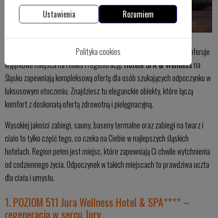
Ustawienia
Rozumiem
Polityka cookies
Śląsk to nie tylko przemysłowe serce Polski, ale także region, który oferuje
wyjątkowe miejsca na relaks i regenerację.
Hotele SPA & Wellness
na
Śląsku zapewniają kompleksową ofertę dla osób szukających odpoczynku w
luksusowym otoczeniu. Znajdziesz tu eleganckie obiekty, które łączą
komfort z doskonałą ofertą zdrowotną i pielęgnacyjną.
Wysokiej jakości zabiegi, sauny, baseny termalne oraz zabiegi na twarz i
ciało to tylko część tego, co czeka na Ciebie w najlepszych śląskich
hotelach. Region pełen jest miejsc, które zapewniają Ci chwile wytchnienia
od codziennego życia. Odpoczynek w takich miejscach to prawdziwa uczta
dla ciała i umysłu.
1. POZIOM 511 Jura Wellness Hotel & SPA**** –
regeneracja w sercu Jury