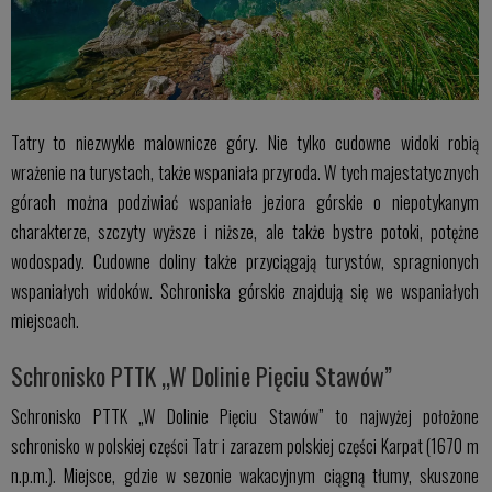
Tatry to niezwykle malownicze góry. Nie tylko cudowne widoki robią
wrażenie na turystach, także wspaniała przyroda. W tych majestatycznych
górach można podziwiać wspaniałe jeziora górskie o niepotykanym
charakterze, szczyty wyższe i niższe, ale także bystre potoki, potężne
wodospady. Cudowne doliny także przyciągają turystów, spragnionych
wspaniałych widoków. Schroniska górskie znajdują się we wspaniałych
miejscach.
Schronisko PTTK „W Dolinie Pięciu Stawów”
Schronisko PTTK „W Dolinie Pięciu Stawów” to najwyżej położone
schronisko w polskiej części Tatr i zarazem polskiej części Karpat (1670 m
n.p.m.). Miejsce, gdzie w sezonie wakacyjnym ciągną tłumy, skuszone