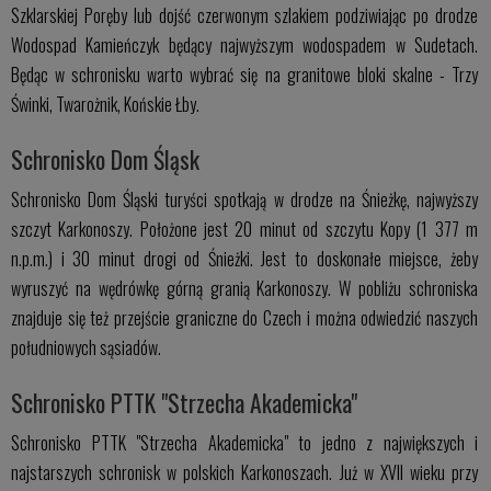
Szklarskiej Poręby lub dojść czerwonym szlakiem podziwiając po drodze
Wodospad Kamieńczyk będący najwyższym wodospadem w Sudetach.
Będąc w schronisku warto wybrać się na granitowe bloki skalne - Trzy
Świnki, Twarożnik, Końskie Łby.
Schronisko Dom Śląsk
Schronisko Dom Śląski turyści spotkają w drodze na Śnieżkę, najwyższy
szczyt Karkonoszy. Położone jest 20 minut od szczytu Kopy (1 377 m
n.p.m.) i 30 minut drogi od Śnieżki. Jest to doskonałe miejsce, żeby
wyruszyć na wędrówkę górną granią Karkonoszy. W pobliżu schroniska
znajduje się też przejście graniczne do Czech i można odwiedzić naszych
południowych sąsiadów.
Schronisko PTTK "Strzecha Akademicka"
Schronisko PTTK "Strzecha Akademicka" to jedno z największych i
najstarszych schronisk w polskich Karkonoszach. Już w XVII wieku przy