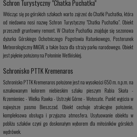
Schron Turystyczny "Chatka Puchatka"
Włócząc się po górskich szlakach warto zajrzeć do Chatki Puchatka, która
od niedawna nosi nazwę Schron Turystyczny "Chatka Puchatka". Obiekt
przeszedł gruntowny remont. W Chatce Puchatka znajduje się sezonowa
dyżurka Górskiego Ochotniczego Pogotowia Ratunkowego, Posterunek
Meteorologiczny IMiGW, a także baza dla straży parku narodowego. Obiekt
jest pięknie położony na Połoninie Wetlińskiej.
Schronisko PTTK Kremenaros
Schronisko PTTK Kremenaros położone jest na wysokości 650 m. n.p.m. na
oznakowanym kolorem niebieskim szlaku pieszym Rabia Skała -
Krzemieniec - Wielka Rawka - Ustrzyki Górne - Wołosate. Punkt wyjścia w
najwyższe pasmo Bieszczad. Obiekt cechuje atrakcyjne położenie,
kompleksowa obsługa i przyjazna atmosfera. Usytuowanie obiektu w
pobliżu szlaków czyni go doskonałym wyborem dla miłośników górskich
wędrówek.