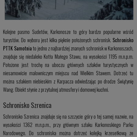
Kolejne pasmo Sudetów, Karkonosze to góry bardzo popularne wśród
turystów. Do wyboru jest kilka pięknie położonych schronisk.
Schronisko
PTTK Samotnia
to jedno z najbardziej znanych schronisk w Karkonoszach,
znajduje się niedaleko Kotła Małego Stawu, na wysokości 1195 m.n.p.m.
Położone jest trochę na uboczu głównych szlaków turystycznych w
niesamowicie malowniczym miejscu nad Wielkim Stawem. Dotrzeć tu
można szlakiem niebieskim z Karpacza odwiedzając po drodze Świątynię
Wang. Obiekt słynie z przytulnej atmosfery i domowej kuchni.
Schronisko Szrenica
Schronisko Szrenica znajduje się na szczycie góry o tej samej nazwie, na
wysokości 1362 m.n.p.m., przy głównym szlaku Karkonoskiego Parku
Narodowego. Do schroniska można dotrzeć kolejką krzesełkową ze