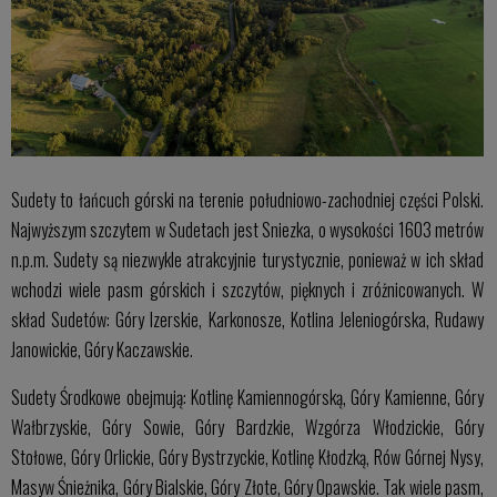
Sudety to łańcuch górski na terenie południowo-zachodniej części Polski.
Najwyższym szczytem w Sudetach jest Sniezka, o wysokości 1603 metrów
n.p.m. Sudety są niezwykle atrakcyjnie turystycznie, ponieważ w ich skład
wchodzi wiele pasm górskich i szczytów, pięknych i zróżnicowanych. W
skład Sudetów: Góry Izerskie, Karkonosze, Kotlina Jeleniogórska, Rudawy
Janowickie, Góry Kaczawskie.
Sudety Środkowe obejmują: Kotlinę Kamiennogórską, Góry Kamienne, Góry
Wałbrzyskie, Góry Sowie, Góry Bardzkie, Wzgórza Włodzickie, Góry
Stołowe, Góry Orlickie, Góry Bystrzyckie, Kotlinę Kłodzką, Rów Górnej Nysy,
Masyw Śnieżnika, Góry Bialskie, Góry Złote, Góry Opawskie. Tak wiele pasm,