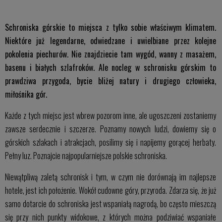
Schroniska górskie to miejsca z tylko sobie właściwym klimatem.
Niektóre już legendarne, odwiedzane i uwielbiane przez kolejne
pokolenia piechurów. Nie znajdziecie tam wygód, wanny z masażem,
basenu i białych szlafroków. Ale nocleg w schronisku górskim to
prawdziwa przygoda, bycie bliżej natury i drugiego człowieka,
miłośnika gór.
Każde z tych miejsc jest wbrew pozorom inne, ale ugoszczeni zostaniemy
zawsze serdecznie i szczerze. Poznamy nowych ludzi, dowiemy się o
górskich szlakach i atrakcjach, posilimy się i napijemy gorącej herbaty.
Pełny luz. Poznajcie najpopularniejsze polskie schroniska.
Niewątpliwą zaletą schronisk i tym, w czym nie dorównają im najlepsze
hotele, jest ich położenie. Wokół cudowne góry, przyroda. Zdarza się, że już
samo dotarcie do schroniska jest wspaniałą nagrodą, bo często mieszczą
się przy nich punkty widokowe, z których można podziwiać wspaniałe