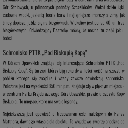
Gór Stołowych, u północnych podnóży Szczelińców. Wokół dzikie łąki,
cudowne widoki, jesienią feeria barw i najfajniejsze imprezy a zimą, jak
śnieg dopisze, jeździ się na biegówkach. W okolicy jest ponad 40 km tras
biegówkowych. Odwiedzający Pasterkę mówią, że można tu zjeść jak u
babci.
Schronisko PTTK „Pod Biskupią Kopą”
W Górach Opawskich znajduje się interesujące Schronisko PTTK „Pod
Biskupią Kopą”. Są turyści, którzy biją rekordy w ilości wejść na szczyt, w
pobliżu którego się znajduje i wtedy zawsze odwiedzają schronisko.
Położone jest na wysokości 850 m n.p.m. Znajduje się w pięknym miejscu -
w centrum Parku Krajobrazowego Góry Opawskie, prawie u szczytu Kopy
Biskupiej. To miejsce, które ma swoje legendy.
Najciekawszą jest opowieść o tresowanym ośle, należącym do Hansa
Mattnera, dawnego właściciela obiektu. To wyjątkowe zwierzę chodziło do