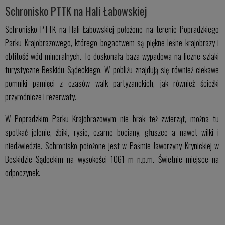
Schronisko PTTK na Hali Łabowskiej
Schronisko PTTK na Hali Łabowskiej położone na terenie Popradzkiego
Parku Krajobrazowego, którego bogactwem są piękne leśne krajobrazy i
obfitość wód mineralnych. To doskonała baza wypadowa na liczne szlaki
turystyczne Beskidu Sądeckiego. W pobliżu znajdują się również ciekawe
pomniki pamięci z czasów walk partyzanckich, jak również ścieżki
przyrodnicze i rezerwaty.
W Popradzkim Parku Krajobrazowym nie brak też zwierząt, można tu
spotkać jelenie, żbiki, rysie, czarne bociany, głuszce a nawet wilki i
niedźwiedzie. Schronisko położone jest w Paśmie Jaworzyny Krynickiej w
Beskidzie Sądeckim na wysokości 1061 m n.p.m. Świetnie miejsce na
odpoczynek.