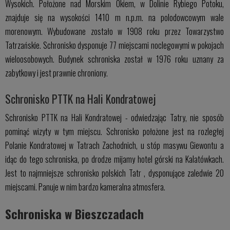
Wysokich. Położone nad Morskim Okiem, w Dolinie Rybiego Potoku,
znajduje się na wysokości 1410 m n.p.m. na polodowcowym wale
morenowym. Wybudowane zostało w 1908 roku przez Towarzystwo
Tatrzańskie. Schronisko dysponuje 77 miejscami noclegowymi w pokojach
wieloosobowych. Budynek schroniska został w 1976 roku uznany za
zabytkowy i jest prawnie chroniony.
Schronisko PTTK na Hali Kondratowej
Schronisko PTTK na Hali Kondratowej - odwiedzając Tatry, nie sposób
pominąć wizyty w tym miejscu. Schronisko położone jest na rozległej
Polanie Kondratowej w Tatrach Zachodnich, u stóp masywu Giewontu a
idąc do tego schroniska, po drodze mijamy hotel górski na Kalatówkach.
Jest to najmniejsze schronisko polskich Tatr , dysponujące zaledwie 20
miejscami. Panuje w nim bardzo kameralna atmosfera.
Schroniska w Bieszczadach