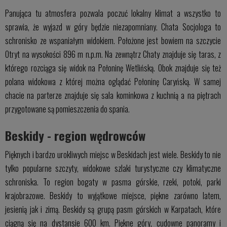
Panująca tu atmosfera pozwala poczuć lokalny klimat a wszystko to
sprawia, że wyjazd w góry będzie niezapomniany. Chata Socjologa to
schronisko ze wspaniałym widokiem. Położone jest bowiem na szczycie
Otryt na wysokości 896 m n.p.m. Na zewnątrz Chaty znajduje się taras, z
którego rozciąga się widok na Połoninę Wetlińską. Obok znajduje się też
polana widokowa z której można oglądać Połoninę Caryńską. W samej
chacie na parterze znajduje się sala kominkowa z kuchnią a na piętrach
przygotowane są pomieszczenia do spania.
Beskidy - region wędrowców
Pięknych i bardzo urokliwych miejsc w Beskidach jest wiele. Beskidy to nie
tylko popularne szczyty, widokowe szlaki turystyczne czy klimatyczne
schroniska. To region bogaty w pasma górskie, rzeki, potoki, parki
krajobrazowe. Beskidy to wyjątkowe miejsce, piękne zarówno latem,
jesienią jak i zimą. Beskidy są grupą pasm górskich w Karpatach, które
ciągną się na dystansie 600 km. Piękne góry, cudowne panoramy i