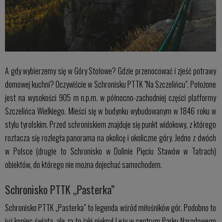
A gdy wybierzemy się w Góry Stołowe? Gdzie przenocować i zjeść potrawy
domowej kuchni? Oczywiście w Schronisku PTTK "Na Szczelińcu". Położone
jest na wysokości 905 m n.p.m. w północno-zachodniej części platformy
Szczelińca Wielkiego. Mieści się w budynku wybudowanym w 1846 roku w
stylu tyrolskim. Przed schroniskiem znajduje się punkt widokowy, z którego
roztacza się rozległa panorama na okolicę i okoliczne góry. Jedno z dwóch
w Polsce (drugie to Schronisko w Dolinie Pięciu Stawów w Tatrach)
obiektów, do którego nie można dojechać samochodem.
Schronisko PTTK „Pasterka”
Schronisko PTTK „Pasterka” to legenda wśród miłośników gór. Podobno to
już koniec świata, ale za to jaki piękny! Leży w centrum Parku Narodowego