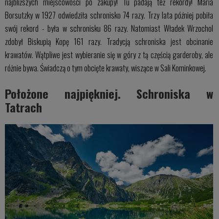
najbliższych miejscowości po zakupy! Tu padają też rekordy! Maria
Borsutzky w 1927 odwiedziła schronisko 74 razy. Trzy lata później pobiła
swój rekord - była w schronisku 86 razy. Natomiast Władek Wrzochol
zdobył Biskupią Kopę 161 razy. Tradycją schroniska jest obcinanie
krawatów. Wątpliwe jest wybieranie się w góry z tą częścią garderoby, ale
różnie bywa. Świadczą o tym obcięte krawaty, wiszące w Sali Kominkowej.
Położone najpiękniej. Schroniska w
Tatrach