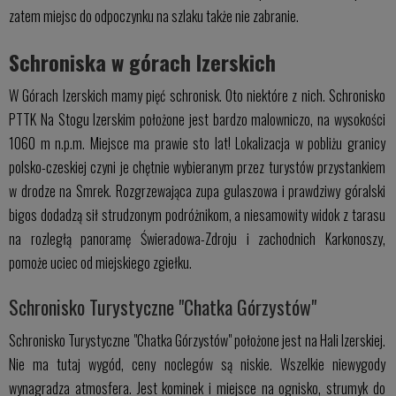
zatem miejsc do odpoczynku na szlaku także nie zabranie.
Schroniska w górach Izerskich
W Górach Izerskich mamy pięć schronisk. Oto niektóre z nich. Schronisko
PTTK Na Stogu Izerskim położone jest bardzo malowniczo, na wysokości
1060 m n.p.m. Miejsce ma prawie sto lat! Lokalizacja w pobliżu granicy
polsko-czeskiej czyni je chętnie wybieranym przez turystów przystankiem
w drodze na Smrek. Rozgrzewająca zupa gulaszowa i prawdziwy góralski
bigos dodadzą sił strudzonym podróżnikom, a niesamowity widok z tarasu
na rozległą panoramę Świeradowa-Zdroju i zachodnich Karkonoszy,
pomoże uciec od miejskiego zgiełku.
Schronisko Turystyczne "Chatka Górzystów"
Schronisko Turystyczne "Chatka Górzystów" położone jest na Hali Izerskiej.
Nie ma tutaj wygód, ceny noclegów są niskie. Wszelkie niewygody
wynagradza atmosfera. Jest kominek i miejsce na ognisko, strumyk do