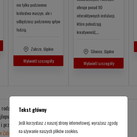
nie tylko podziemne
oferuje ponad 90
królestwo maszyn, ale i
interaktywnych instalacji,
odbędziesz podziemny spływ
które pobudzają
łodzią.
kreatywność,…
Zabrze
,
śląskie
Gliwice
,
śląskie
Wyświetl szczegóły
Wyświetl szczegóły
n rodzinnych przygód i ciekawych miejsc
Tekst główny
ajlepszych miejsc Śląska dla rodzin z dziećmi
Jeśli korzystasz z naszej strony internetowej, wyrażasz zgodę
a i przemysłowe tajemnice - warto zobaczyć
na używanie naszych plików cookies.
w Zabrzu - warto odwiedzić