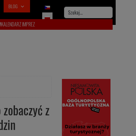
BLOG
Wybierz swój język
Szukaj
M
KALENDARZ IMPREZ
 zobaczyć z
dzin