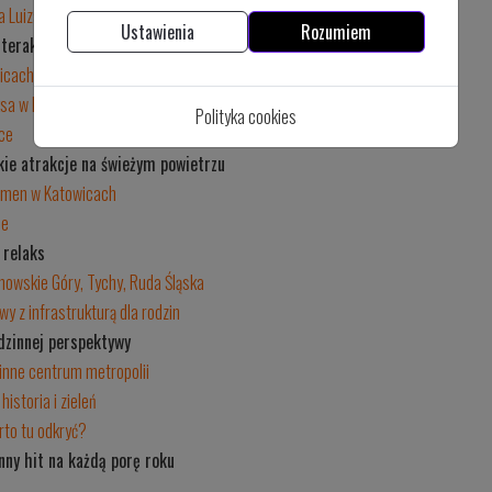
 Luiza - najlepsze atrakcje dla rodzin
Ustawienia
Rozumiem
nteraktywne zabawy - poznaj atrakcje miasta
cach - najbardziej kolorowa przygoda na Śląsku
sa w Katowicach - najlepsze atrakcje dla dzieci
Polityka cookies
ice
skie atrakcje na świeżym powietrzu
rmen w Katowicach
ie
 relaks
nowskie Góry, Tychy, Ruda Śląska
ewy z infrastrukturą dla rodzin
dzinnej perspektywy
inne centrum metropolii
historia i zieleń
rto tu odkryć?
ny hit na każdą porę roku