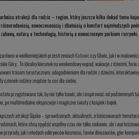
rbnica atrakcji dla rodzin – region, który jeszcze kilka dekad temu kojar
 różnorodnością, nowoczesnością i dbałością o komfort najmłodszych podr
 zabawą, naturą a technologią, historią a nowoczesnym parkiem rozrywki,
 zarówno w wielkomiejskich przestrzeniach
Katowic
czy Gliwic, jak i w malowni
skie Góry. To idealny kierunek na weekendowy wypad, wakacje z dziećmi, ferie
ki nowym trasom turystycznym, udogodnieniom dla rodzin z dziećmi, interakty
 członek rodziny znajdzie tu coś dla siebie.
stała przygotowana tak, by nie tylko bawić, ale i inspirować: od podziemnych ta
e, po multimedialne ekspozycje i magiczne światy z książek i bajek.
lepszych atrakcji Śląska – sprawdzonych, aktualnych, zróżnicowanych tematyczn
odzinach, które chcą spędzić wspólny czas nie tylko ciekawie, ale i wartościowo
w przyrody, jak i młodych odkrywców kosmosu, fanów dinozaurów, gier kompute