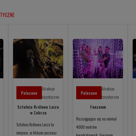
STYCZNE
Atrakcje
Atrakcje
Polecane
Polecane
turystyczne
turystyczne
Sztolnia Królowa Luiza
Funzeum
w Zabrzu
Rozciągające się na niemal
Sztolnia Królowa Luiza to
4000 metrów
miejsce, w którym poznasz
kwadratowych, Funzeum