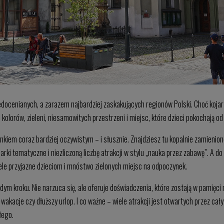
niedocenianych, a zarazem najbardziej zaskakujących regionów Polski. Choć koja
 kolorów, zieleni, niesamowitych przestrzeni i miejsc, które dzieci pokochają od
runkiem coraz bardziej oczywistym – i słusznie. Znajdziesz tu kopalnie zamienio
ki tematyczne i niezliczoną liczbę atrakcji w stylu „nauka przez zabawę”. A d
tele przyjazne dzieciom i mnóstwo zielonych miejsc na odpoczynek.
dym kroku. Nie narzuca się, ale oferuje doświadczenia, które zostają w pamięci 
wakacje czy dłuższy urlop. I co ważne – wiele atrakcji jest otwartych przez cały
łego.