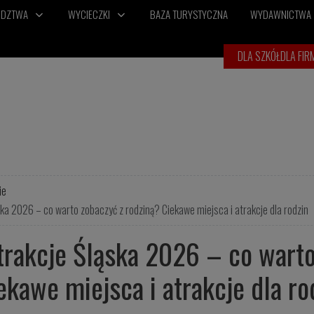
ÓDZTWA
WYCIECZKI
BAZA TURYSTYCZNA
WYDAWNICTWA
DLA SZKÓŁ
DLA FIR
ie
ska 2026 – co warto zobaczyć z rodziną? Ciekawe miejsca i atrakcje dla rodzin
trakcje Śląska 2026 – co warto
ekawe miejsca i atrakcje dla ro