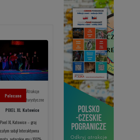
Atrakcje
Polecane
turystyczne
PIXEL XL Katowice
Pixel XL Katowice – graj
całym sobą! Interaktywna
mata, autorskie gry i 100%