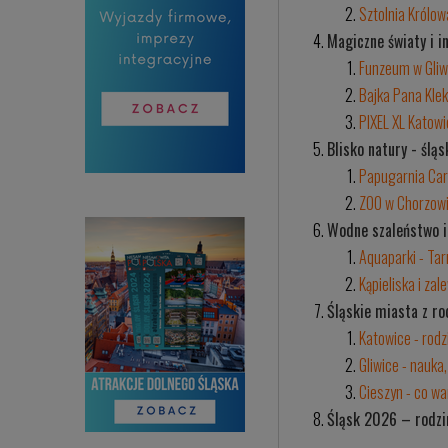
Sztolnia Królowa
Magiczne światy i i
Funzeum w Gliwi
Bajka Pana Klek
PIXEL XL Katow
Blisko natury - ślą
Papugarnia Ca
ZOO w Chorzow
Wodne szaleństwo i
Aquaparki - Tar
Kąpieliska i zal
Śląskie miasta z ro
Katowice - rodz
Gliwice - nauka, 
Cieszyn - co wa
Śląsk 2026 – rodzin