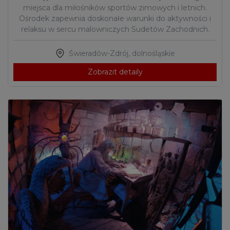
miejsca dla miłośników sportów zimowych i letnich.
Ośrodek zapewnia doskonałe warunki do aktywności i
relaksu w sercu malowniczych Sudetów Zachodnich.
Świeradów-Zdrój
,
dolnośląskie
Zobrazit detaily