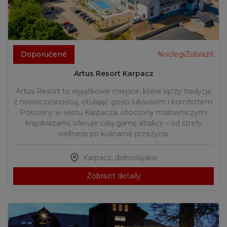
Doporučené
NoclegiZobrazit
Artus Resort Karpacz
Artus Resort to wyjątkowe miejsce, które łączy tradycję
z nowoczesnością, otulając gości luksusem i komfortem.
Położony w sercu Karpacza, otoczony malowniczymi
krajobrazami, oferuje całą gamę atrakcji – od strefy
wellness po kulinarne przeżycia.
Karpacz
,
dolnośląskie
Zobrazit detaily