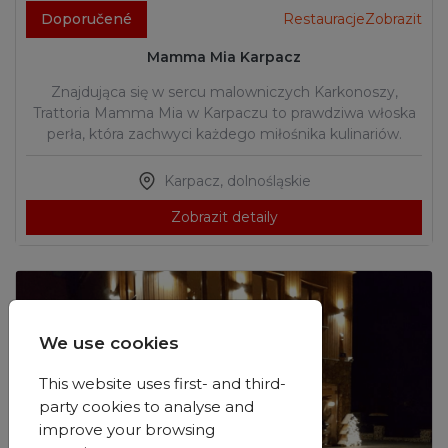
Doporučené
RestauracjeZobrazit
Mamma Mia Karpacz
Znajdująca się w sercu malowniczych Karkonoszy,
Trattoria Mamma Mia w Karpaczu to prawdziwa włoska
perła, która zachwyci każdego miłośnika kulinariów.
Karpacz
,
dolnośląskie
Zobrazit detaily
We use cookies
This website uses first- and third-
party cookies to analyse and
improve your browsing