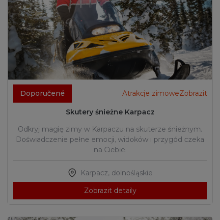
Doporučené
Atrakcje zimoweZobrazit
Skutery śnieżne Karpacz
Odkryj magię zimy w Karpaczu na skuterze śnieżnym.
Doświadczenie pełne emocji, widoków i przygód czeka
na Ciebie.
Karpacz
,
dolnośląskie
Zobrazit detaily