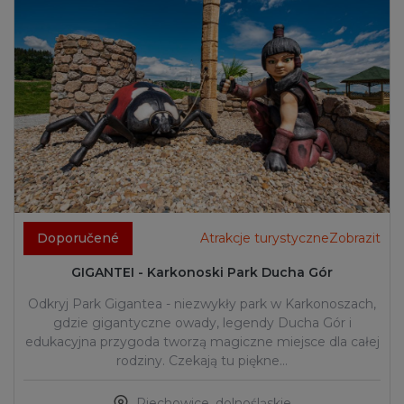
Doporučené
Atrakcje turystyczneZobrazit
GIGANTEI - Karkonoski Park Ducha Gór
Odkryj Park Gigantea - niezwykły park w Karkonoszach,
gdzie gigantyczne owady, legendy Ducha Gór i
edukacyjna przygoda tworzą magiczne miejsce dla całej
rodziny. Czekają tu piękne…
Piechowice
,
dolnośląskie