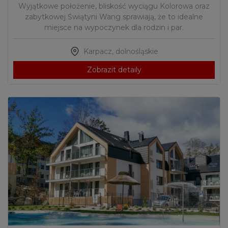
Wyjątkowe położenie, bliskość wyciągu Kolorowa oraz
zabytkowej Świątyni Wang sprawiają, że to idealne
miejsce na wypoczynek dla rodzin i par.
Karpacz
,
dolnośląskie
Zobrazit detaily