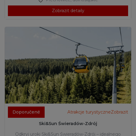
Zobrazit detaily
Doporučené
Atrakcje turystyczneZobrazit
Ski&Sun Świeradów-Zdrój
Odkryj uroki Ski&Sun Świeradów-Zdrój – idealnego