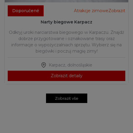
Doporučené
Atrakcje zimoweZobrazit
Narty biegowe Karpacz
Odkryj uroki narciarstwa biegowego w Karpaczu. Znajdź
dobrze przygotowane i oznakowane trasy oraz
informacje o wypożyczalniach sprzętu. Wybierz się na
biegówki i poczuj magię zimy!
Karpacz
,
dolnośląskie
Zobrazit detaily
Zobrazit vše