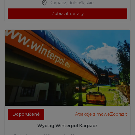
Karpacz
,
dolnośląskie
Zobrazit detaily
Doporučené
Atrakcje zimoweZobrazit
Wyciąg Winterpol Karpacz