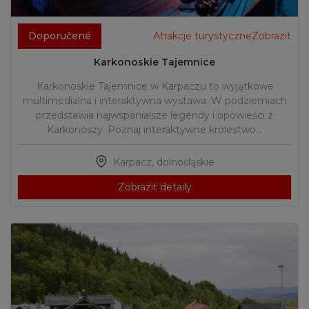
Doporučené
Atrakcje turystyczneZobrazit
Karkonoskie Tajemnice
Karkonoskie Tajemnice w Karpaczu to wyjątkowa
multimedialna i interaktywna wystawa. W podziemiach
przedstawia najwspanialsze legendy i opowieści z
Karkonoszy. Poznaj interaktywne królestwo…
Karpacz
,
dolnośląskie
Zobrazit detaily