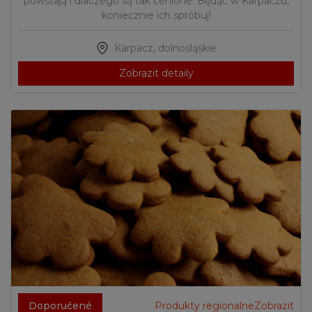
powstają i dlaczego są tak cenione. Będąc w Karpaczu,
koniecznie ich spróbuj!
Karpacz
,
dolnośląskie
Zobrazit detaily
Doporučené
Produkty regionalneZobrazit