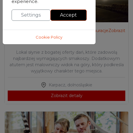
experience.
Settings
Accept
Doporučené
RestauracjeZobrazit
Cookie Policy
Niebo w Gębie Karpacz
Lokal słynie z bogatej oferty dań, które zadowolą
najbardziej wymagających smakoszy. Dodatkowym
atutem jest malowniczy widok na góry, który podkreśla
wyjątkowy charakter tego miejsca.
Karpacz
,
dolnośląskie
Zobrazit detaily