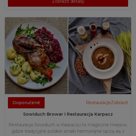
Zobrazit detaily
Doporučené
RestauracjeZobrazit
Sowiduch Browar i Restauracja Karpacz
Restauracja Sowiduch w Karpaczu to magiczne miejsce,
gdzie tradycyjne polskie smaki harmonijnie łączą się z