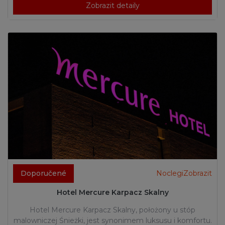
Zobrazit detaily
Doporučené
NoclegiZobrazit
Hotel Mercure Karpacz Skalny
Hotel Mercure Karpacz Skalny, położony u stóp
malowniczej Śnieżki, jest synonimem luksusu i komfortu.