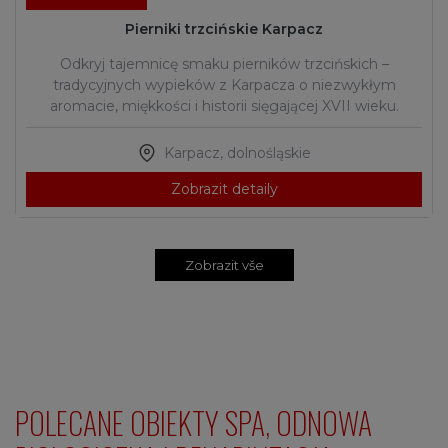
Pierniki trzcińskie Karpacz
Odkryj tajemnicę smaku pierników trzcińskich –
tradycyjnych wypieków z Karpacza o niezwykłym
aromacie, miękkości i historii sięgającej XVII wieku.
Karpacz
,
dolnośląskie
Zobrazit detaily
Zobrazit vše
POLECANE OBIEKTY SPA, ODNOWA