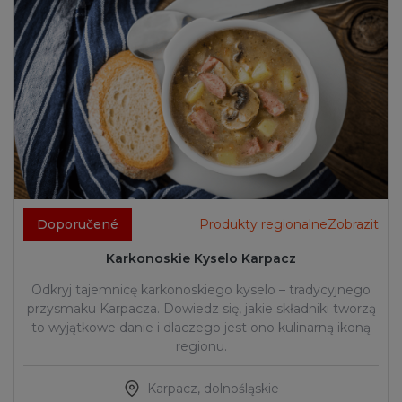
Doporučené
Produkty regionalneZobrazit
Karkonoskie Kyselo Karpacz
Odkryj tajemnicę karkonoskiego kyselo – tradycyjnego
przysmaku Karpacza. Dowiedz się, jakie składniki tworzą
to wyjątkowe danie i dlaczego jest ono kulinarną ikoną
regionu.
Karpacz
,
dolnośląskie