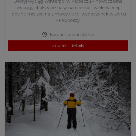
Odkryj wyciąg Winterpol w Karpaczu – nowoczesne
wyciągi, atrakcyjne trasy narciarskie i wiele więcej.
Idealne miejsce na zimowy i letni wypoczynek w sercu
Karkonoszy.
Karpacz
,
dolnośląskie
Zobrazit detaily