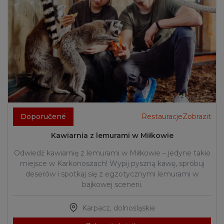
Doporučené
RestauracjeZobrazit
Kawiarnia z lemurami w Miłkowie
Odwiedź kawiarnię z lemurami w Miłkowie – jedyne takie
miejsce w Karkonoszach! Wypij pyszną kawę, spróbuj
deserów i spotkaj się z egzotycznymi lemurami w
bajkowej scenerii.
Karpacz
,
dolnośląskie