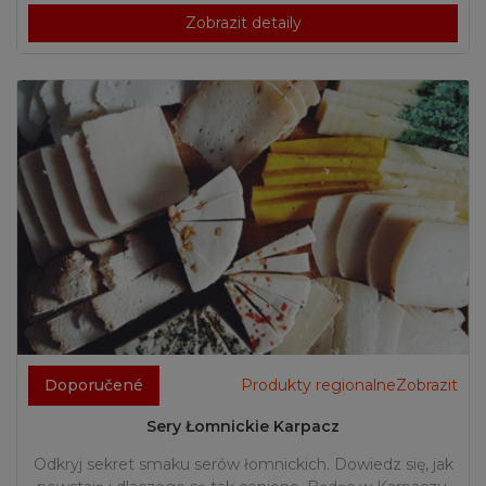
Zobrazit detaily
Doporučené
Produkty regionalneZobrazit
Sery Łomnickie Karpacz
Odkryj sekret smaku serów łomnickich. Dowiedz się, jak