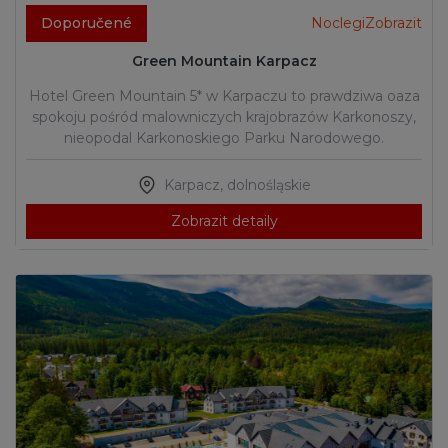
Doporučené
NoclegiZobrazit
Green Mountain Karpacz
Hotel Green Mountain 5* w Karpaczu to prawdziwa oaza
spokoju pośród malowniczych krajobrazów Karkonoszy,
nieopodal Karkonoskiego Parku Narodowego.
Karpacz
,
dolnośląskie
Zobrazit detaily