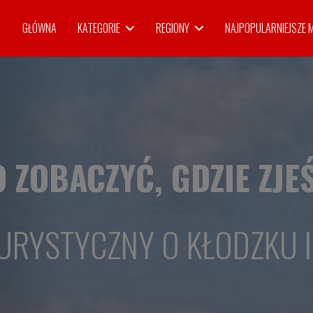
GŁÓWNA
KATEGORIE
REGIONY
NAJPOPULARNIEJSZE 
 ZOBACZYĆ, GDZIE ZJE
URYSTYCZNY O KŁODZKU I