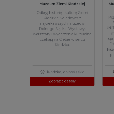
Muzeum Ziemi Kłodzkiej
Mu
Odkryj historię i kulturę Ziemi
Prz
Kłodzkiej w jednym z
P
najciekawszych muzeów
UNIT
Dolnego Śląska. Wystawy,
m
warsztaty i wydarzenia kulturalne
sp
czekają na Ciebie w sercu
Dź
Kłodzka.
każ
po
Kłodzko
,
dolnośląskie
Zobrazit detaily