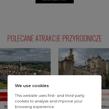
POLECANE ATRAKCJE PRZYRODNICZE
We use cookies
Atrakcje
Atra
This website uses first- and third-party
poručené
Doporučené
przyrodniczeZobrazit
przyrodnic
cookies to analyse and improve your
Rynek w Kłodzku
Most na Młynówce w Kło
browsing experience.