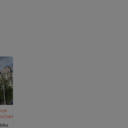
kcje
zeZobrazit
dzku