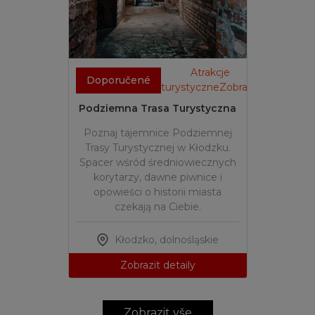
Atrakcje
Doporučené
turystyczneZobrazit
Podziemna Trasa Turystyczna
Poznaj tajemnice Podziemnej
Trasy Turystycznej w Kłodzku.
Spacer wśród średniowiecznych
korytarzy, dawne piwnice i
opowieści o historii miasta
czekają na Ciebie.
Kłodzko
,
dolnośląskie
Zobrazit detaily
Zobrazit vše