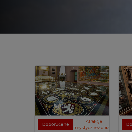
Atrakcje
Doporučené
Do
turystyczneZobrazit