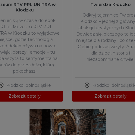
zeum RTV PRL UNITRA w
Twierdza Kłodzko
Kłodzku
Odkryj tajemnice Twierd
enieś się w czasie do epoki
Kłodzko – jednej z główn
RL-u! Muzeum RTV PRL
atrakcji turystycznych Kłod
RA w Kłodzku to wyjątkowe
Dowiedz się, dlaczego to id
iejsce, gdzie technologia
miejsce dla rodziny i co cze
rzed dekad ożywa na nowo.
Ciebie podczas wizyty. Atra
więki, obrazy i emocje – tu
dla dzieci, historia i
da wizyta to sentymentalna
niezapomniane chwile!
dróż do przeszłości, którą
pokochasz.
Kłodzko
,
dolnośląskie
Kłodzko
,
dolnośląski
Zobrazit detaily
Zobrazit detaily