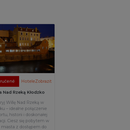
ručené
HoteleZobrazit
la Nad Rzeką Kłodzko
ryj Willę Nad Rzeką w
ku – idealne połączenie
tu, historii i doskonałej
zacji. Ciesz się pobytem w
 miasta z dostępem do