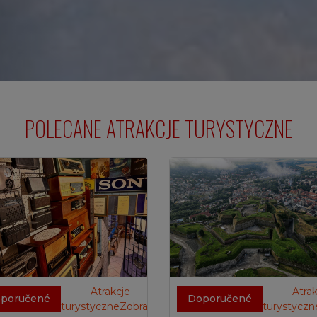
POLECANE ATRAKCJE TURYSTYCZNE
Atrakcje
Atrak
poručené
Doporučené
turystyczneZobrazit
turystyczn