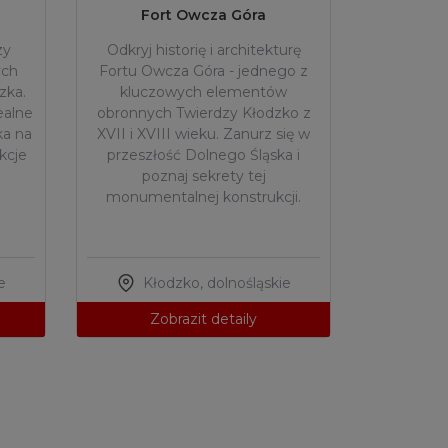
Fort Owcza Góra
zy
Odkryj historię i architekturę
ych
Fortu Owcza Góra - jednego z
zka.
kluczowych elementów
ealne
obronnych Twierdzy Kłodzko z
ka na
XVII i XVIII wieku. Zanurz się w
kcje
przeszłość Dolnego Śląska i
poznaj sekrety tej
monumentalnej konstrukcji.
e
Kłodzko
,
dolnośląskie
Zobrazit detaily