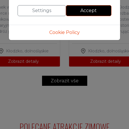
ek w Kłodzku – zabytkowe
Most na Młynówce w Kłodz
Settings
Accept
erce miasta. Odkryj ratusz,
zabytkowy most z rzeźb
okowe kamienice i kolumnę
barokowymi, zwany „most
ryjną. Spacer po rynku to
jajach”. Odkryj jego histori
róż przez historię Dolnego
niezwykły urok, spacerują
Cookie Policy
Śląska.
sercu Kłodzka.
Kłodzko
,
dolnośląskie
Kłodzko
,
dolnośląski
Zobrazit detaily
Zobrazit detaily
Zobrazit vše
POLECANE ATRAKCJE ZIMOWE