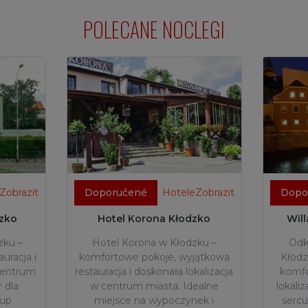
POLECANE NOCLEGI
Zobrazit
Doporučené
HoteleZobrazit
Dopo
dzko
Hotel Korona Kłodzko
Wil
zku –
Hotel Korona w Kłodzku –
Odk
uracja i
komfortowe pokoje, wyjątkowa
Kłodz
 centrum
restauracja i doskonała lokalizacja
komfor
 dla
w centrum miasta. Idealne
lokali
rup
miejsce na wypoczynek i
sercu