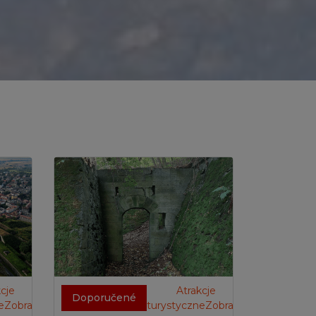
cje
Atrakcje
Doporučené
eZobrazit
turystyczneZobrazit