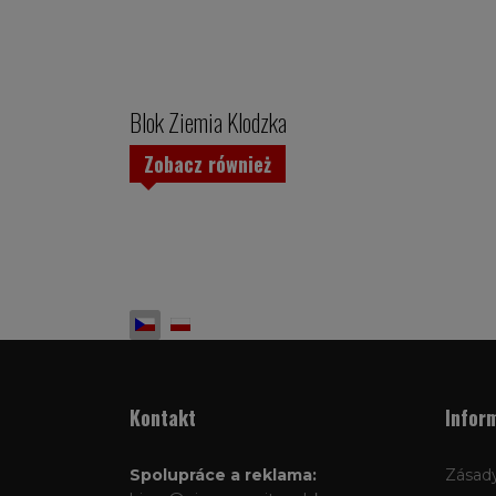
Blok Ziemia Klodzka
Zobacz również
Zvolte jazyk
Kontakt
Infor
Spolupráce a reklama:
Zásady