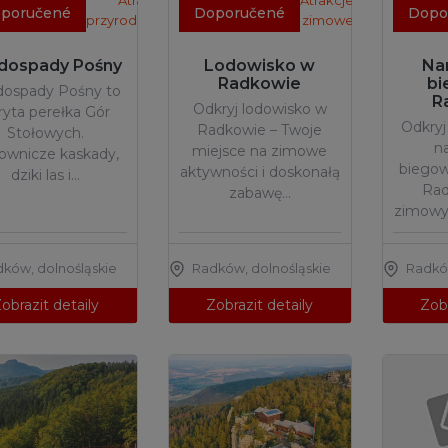
Atrakcje
Atrakcje
poručené
Doporučené
Dopo
przyrodnicze
zimowe
ospady Pośny
Lodowisko w
Na
Radkowie
bi
ospady Pośny to
R
Odkryj lodowisko w
ryta perełka Gór
Odkryj
Radkowie – Twoje
Stołowych.
n
miejsce na zimowe
ownicze kaskady,
biego
aktywności i doskonałą
dziki las i…
Rad
zabawę…
zimowy 
dków
,
dolnośląskie
Radków
,
dolnośląskie
Radk
obrazit detaily
Zobrazit detaily
Zobr