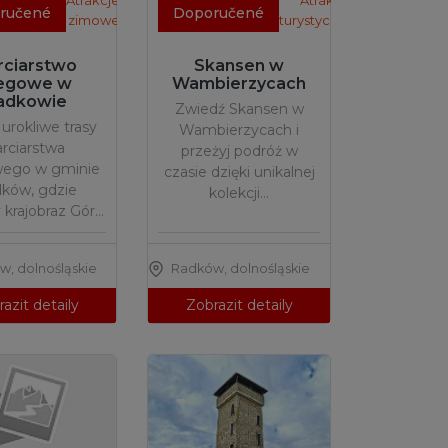
Atrakcje
Atrakcje
ručené
Doporučené
zimowe
turystyczne
rciarstwo
Skansen w
egowe w
Wambierzycach
adkowie
Zwiedź Skansen w
 urokliwe trasy
Wambierzycach i
arciarstwa
przeżyj podróż w
wego w gminie
czasie dzięki unikalnej
ków, gdzie
kolekcji…
krajobraz Gór…
ów
,
dolnośląskie
Radków
,
dolnośląskie
azit detaily
Zobrazit detaily