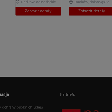
Radków
,
dolnośląskie
Radków
,
dolnośląskie
Zobrazit detaily
Zobrazit detaily
macje
Partneři:
 ochrany osobních údajů