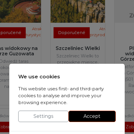
Atrakcje
Atrakcje
poručené
Doporučené
turystyczne
przyrodnicze
as widokowy na
Szczeliniec Wielki
P
rze Guzowata
wi
Szczeliniec Wielki to
Górz
Odwiedź taras
przepiękne miejsce,
Platf
dokowy na Górze
gdzie natura
na Gó
owata i podziwiaj
prezentuje swoje
We use cookies
(501
oramiczne widoki
niezwykłe…
Ra
na Góry…
This website uses first- and third-party
nowoc
cookies to analyse and improve your
browsing experience.
Settings
Accept
dków
,
dolnośląskie
Radków
,
dolnośląskie
Radk
obrazit detaily
Zobrazit detaily
Zobr