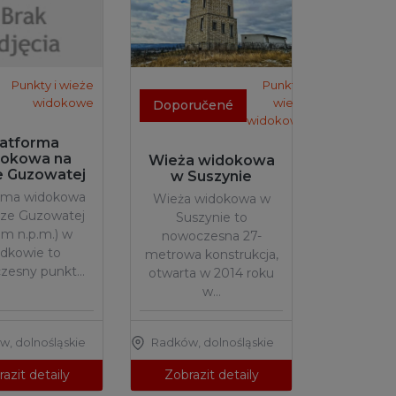
Punkty i wieże
Punkty i
widokowe
wieże
Doporučené
widokowe
latforma
dokowa na
Wieża widokowa
e Guzowatej
w Suszynie
orma widokowa
Wieża widokowa w
rze Guzowatej
Suszynie to
 m n.p.m.) w
nowoczesna 27-
dkowie to
metrowa konstrukcja,
zesny punkt…
otwarta w 2014 roku
w…
ów
,
dolnośląskie
Radków
,
dolnośląskie
azit detaily
Zobrazit detaily