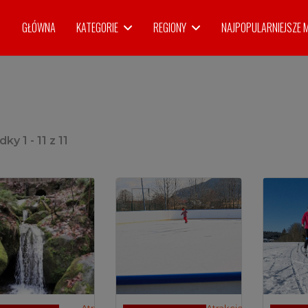
GŁÓWNA
KATEGORIE
REGIONY
NAJPOPULARNIEJSZE 
edky
1
-
11
z
11