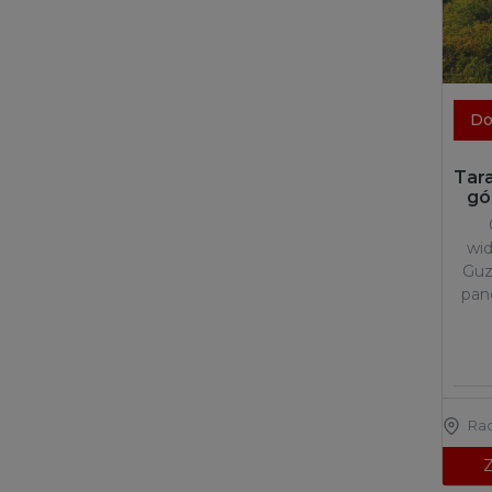
Do
Tar
gó
wi
Guz
pan
Ra
Z