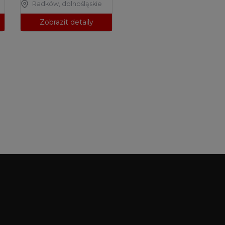
Radków
,
dolnośląskie
Zobrazit detaily