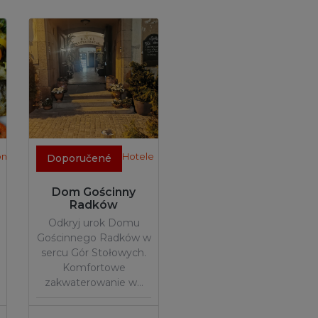
onomia
Hotele
Doporučené
Dom Gościnny
Radków
Odkryj urok Domu
Gościnnego Radków w
sercu Gór Stołowych.
Komfortowe
zakwaterowanie w…