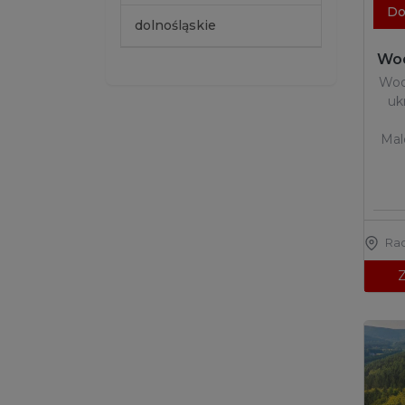
Do
dolnośląskie
Wod
Wod
uk
Mal
Ra
Z