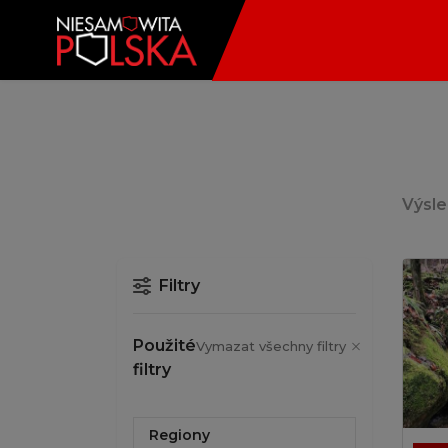
Výsl
Filtry
Použité
Vymazat všechny filtry
filtry
Regiony