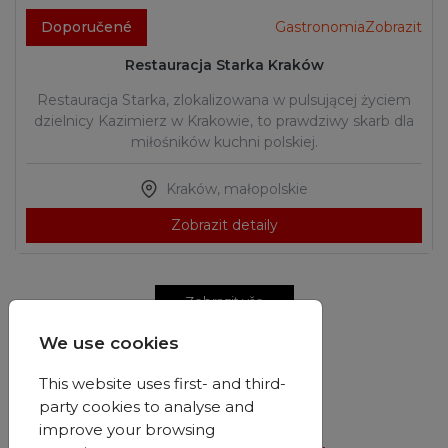
Doporučené
GastronomiaZobrazit
Restauracja Starka Kraków
Restauracja Starka, zlokalizowana w pulsującej życiem
dzielnicy Kazimierz w Krakowie, to prawdziwy skarb dla
miłośników kuchni polskiej.
Kraków
,
małopolskie
Zobrazit detaily
Zobrazit vše
We use cookies
This website uses first- and third-
party cookies to analyse and
improve your browsing