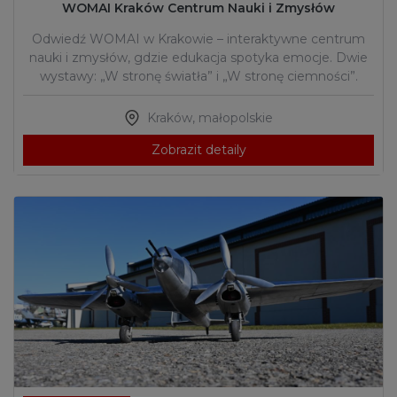
WOMAI Kraków Centrum Nauki i Zmysłów
Odwiedź WOMAI w Krakowie – interaktywne centrum
nauki i zmysłów, gdzie edukacja spotyka emocje. Dwie
wystawy: „W stronę światła” i „W stronę ciemności”.
Kraków
,
małopolskie
Zobrazit detaily