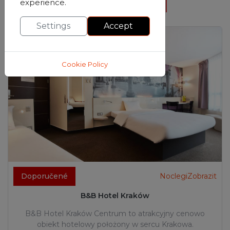
POLECANE NOCLEGI
experience.
Settings
Accept
Cookie Policy
Doporučené
NoclegiZobrazit
B&B Hotel Kraków
B&B Hotel Kraków Centrum to atrakcyjny cenowo
obiekt hotelowy położony w sercu Krakowa.