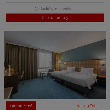
Kraków
,
małopolskie
Zobrazit detaily
Doporučené
NoclegiZobrazit