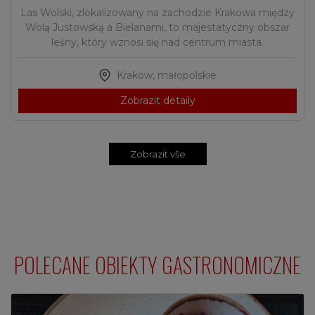
Las Wolski, zlokalizowany na zachodzie Krakowa między
Wolą Justowską a Bielanami, to majestatyczny obszar
leśny, który wznosi się nad centrum miasta.
Kraków
,
małopolskie
Zobrazit detaily
Zobrazit vše
POLECANE OBIEKTY GASTRONOMICZNE