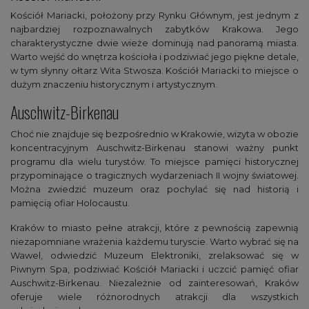
Kościół Mariacki, położony przy Rynku Głównym, jest jednym z
najbardziej rozpoznawalnych zabytków Krakowa. Jego
charakterystyczne dwie wieże dominują nad panoramą miasta.
Warto wejść do wnętrza kościoła i podziwiać jego piękne detale,
w tym słynny ołtarz Wita Stwosza. Kościół Mariacki to miejsce o
dużym znaczeniu historycznym i artystycznym.
Auschwitz-Birkenau
Choć nie znajduje się bezpośrednio w Krakowie, wizyta w obozie
koncentracyjnym Auschwitz-Birkenau stanowi ważny punkt
programu dla wielu turystów. To miejsce pamięci historycznej
przypominające o tragicznych wydarzeniach II wojny światowej.
Można zwiedzić muzeum oraz pochylać się nad historią i
pamięcią ofiar Holocaustu.
Kraków to miasto pełne atrakcji, które z pewnością zapewnią
niezapomniane wrażenia każdemu turyscie. Warto wybrać się na
Wawel, odwiedzić Muzeum Elektroniki, zrelaksować się w
Piwnym Spa, podziwiać Kościół Mariacki i uczcić pamięć ofiar
Auschwitz-Birkenau. Niezależnie od zainteresowań, Kraków
oferuje wiele różnorodnych atrakcji dla wszystkich