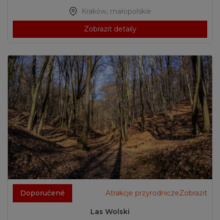
Kraków
,
małopolskie
Zobrazit detaily
Doporučené
Atrakcje przyrodniczeZobrazit
Las Wolski