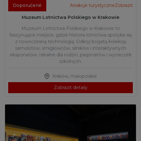
Doporučené
Atrakcje turystyczneZobrazit
Muzeum Lotnictwa Polskiego w Krakowie
Muzeum Lotnictwa Polskiego w Krakowie to
fascynujące miejsce, gdzie historia lotnictwa spotyka się
z nowoczesną technologią. Odkryj bogatą kolekcję
samolotów, śmigłowców, silników i interaktywnych
eksponatów. Idealne dla rodzin, pasjonatów i wycieczek
szkolnych.
Kraków
,
małopolskie
Zobrazit detaily