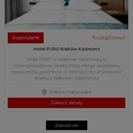
Doporučené
NoclegiZobrazit
Hotel PURO Kraków Kazimierz
Hotel PURO w Krakowie Kazimierzu to
czterogwiazdkowy obiekt, który oferuje wyjątkową,
nowoczesną gościnność w historycznej i artystycznej
dzielnicy Krakowa – Kazimierzu.
Kraków
,
małopolskie
Zobrazit detaily
Zobrazit vše