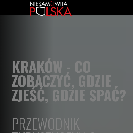
KRAKÓW - CO
ZOBACZYĆ, GDZIE
ZJEŚĆ, GDZIE SPAĆ?
PRZEWODNIK