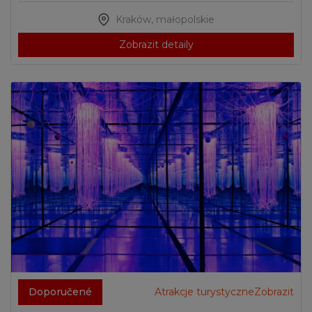
Kraków
,
małopolskie
Zobrazit detaily
Doporučené
Atrakcje turystyczneZobrazit