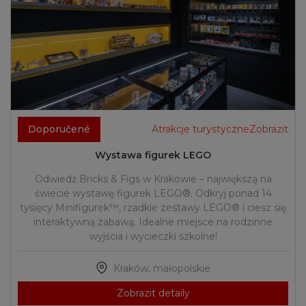
Doporučené
Atrakcje turystyczneZobrazit
Wystawa figurek LEGO
Odwiedź Bricks & Figs w Krakowie – największą na
świecie wystawę figurek LEGO®. Odkryj ponad 14
tysięcy Minifigurek™, rzadkie zestawy LEGO® i ciesz się
interaktywną zabawą. Idealne miejsce na rodzinne
wyjścia i wycieczki szkolne!
Kraków
,
małopolskie
Zobrazit detaily