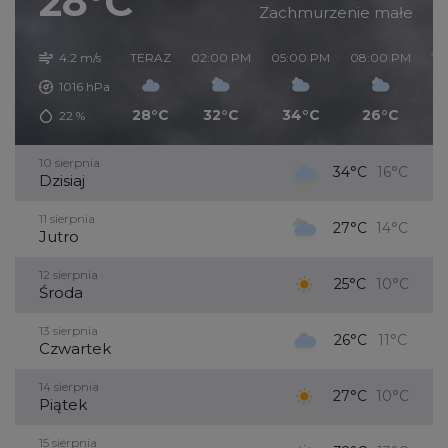
28°C
Zachmurzenie małe
4.2 m/s
TERAZ
02:00 PM
05:00 PM
08:00 PM
11
1016
hPa
28°C
32°C
34°C
26°C
22
%
10 sierpnia
34°C
16°C
Dzisiaj
11 sierpnia
27°C
14°C
Jutro
12 sierpnia
25°C
10°C
Środa
13 sierpnia
26°C
11°C
Czwartek
14 sierpnia
27°C
10°C
Piątek
15 sierpnia