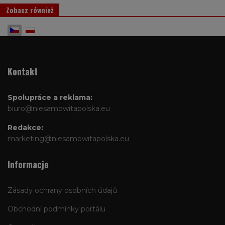
Zobacz również
Zvolte jazyk
Kontakt
Spolupráce a reklama:
biuro@niesamowitapolska.eu
Redakce:
marketing@niesamowitapolska.eu
Informacje
Zásady ochrany osobních údajů
Obchodní podmínky portálu