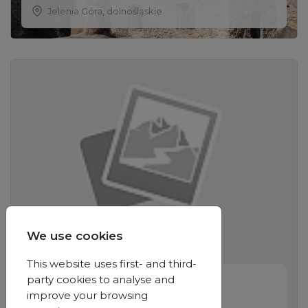
Jelenia Góra
,
dolnośląskie
We use cookies
This website uses first- and third-
party cookies to analyse and
Atrakcje przyrodnicze
improve your browsing
Wieża widokowa "Grzybek"