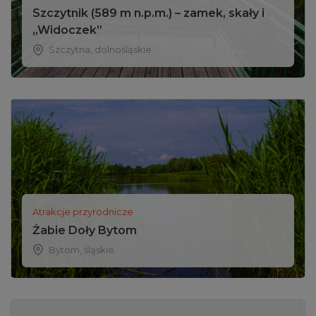
Szczytnik (589 m n.p.m.) – zamek, skały i
„Widoczek”
Szczytna
,
dolnośląskie
Atrakcje przyrodnicze
Żabie Doły Bytom
Bytom
,
śląskie