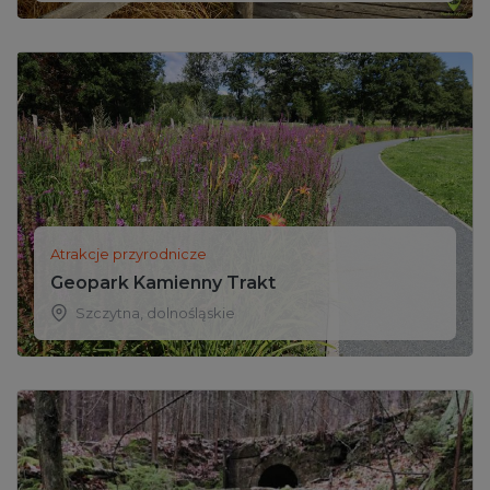
Atrakcje przyrodnicze
Geopark Kamienny Trakt
Szczytna
,
dolnośląskie