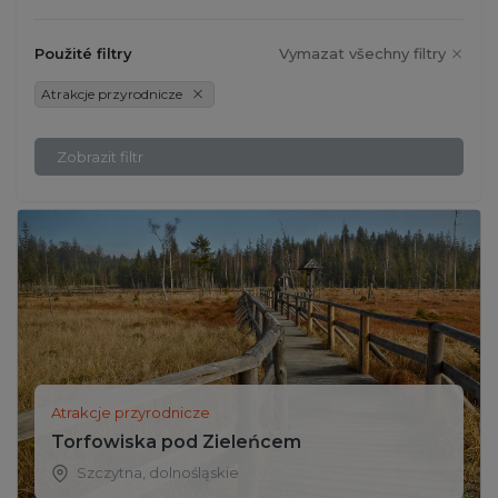
Použité filtry
Vymazat všechny filtry
Atrakcje przyrodnicze
Zobrazit filtr
Atrakcje przyrodnicze
Torfowiska pod Zieleńcem
Szczytna
,
dolnośląskie