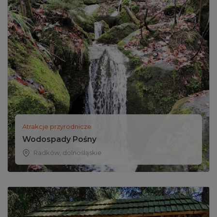
Atrakcje przyrodnicze
Wodospady Pośny
Radków
,
dolnośląskie