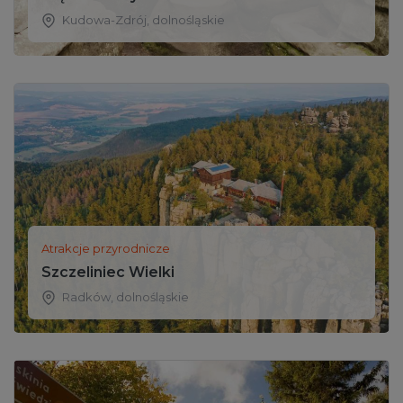
Kudowa-Zdrój
,
dolnośląskie
Atrakcje przyrodnicze
Szczeliniec Wielki
Radków
,
dolnośląskie