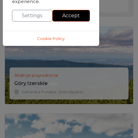
experience.
Jelenia Góra
,
dolnośląskie
Settings
Accept
Cookie Policy
Atrakcje przyrodnicze
Góry Izerskie
Szklarska Poręba
,
dolnośląskie