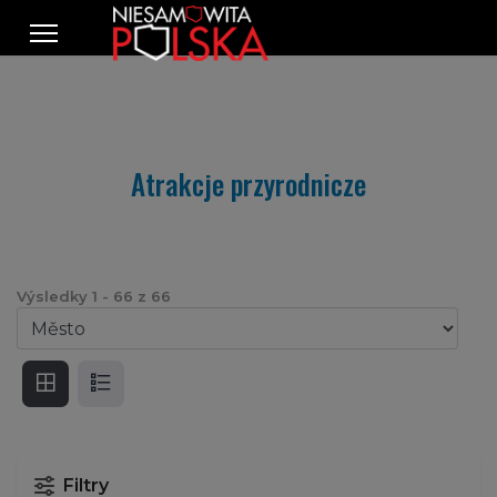
Atrakcje przyrodnicze
Výsledky
1
-
66
z
66
Filtry