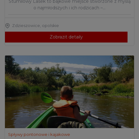
Stumilowy Lasek to bajkowe miejsce stworzone z myślą
o najmłodszych i ich rodzicach –…
Zdzieszowice
,
opolskie
Zobrazit detaily
Spływy pontonowe i kajakowe