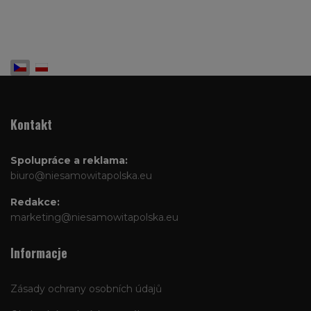
Zvolte jazyk
Kontakt
Spolupráce a reklama:
biuro@niesamowitapolska.eu
Redakce:
marketing@niesamowitapolska.eu
Informacje
Zásady ochrany osobních údajů