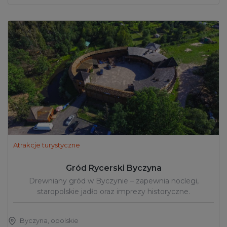
Atrakcje turystyczne
Gród Rycerski Byczyna
Drewniany gród w Byczynie – zapewnia noclegi,
staropolskie jadło oraz imprezy historyczne.
Byczyna
,
opolskie