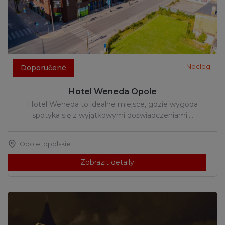
Noclegi
Doporučené
Hotel Weneda Opole
Hotel Weneda to idealne miejsce, gdzie wygoda
spotyka się z wyjątkowymi doświadczeniami.…
Opole
,
opolskie
Zobrazit detaily