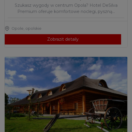
Szukasz wygody w centrum Opola? Hotel DeSilva
Premium oferuje komfortowe noclegi, pyszną…
Opole
,
opolskie
Zobrazit detaily