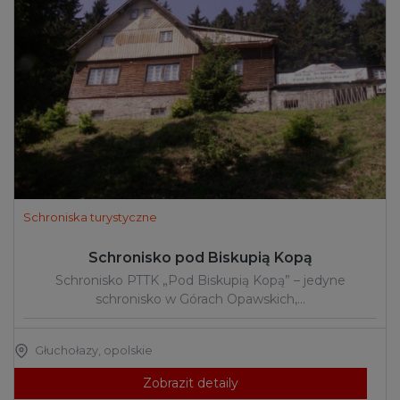
Schroniska turystyczne
Schronisko pod Biskupią Kopą
Schronisko PTTK „Pod Biskupią Kopą” – jedyne
schronisko w Górach Opawskich,…
Głuchołazy
,
opolskie
Zobrazit detaily