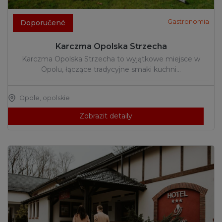
Gastronomia
Doporučené
Karczma Opolska Strzecha
Karczma Opolska Strzecha to wyjątkowe miejsce w
Opolu, łączące tradycyjne smaki kuchni…
Opole
,
opolskie
Zobrazit detaily