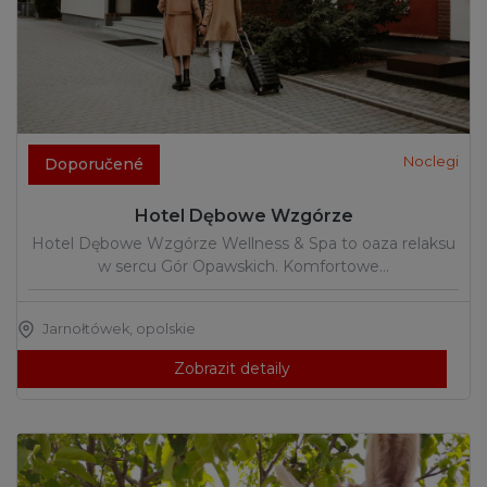
Noclegi
Doporučené
Hotel Dębowe Wzgórze
Hotel Dębowe Wzgórze Wellness & Spa to oaza relaksu
w sercu Gór Opawskich. Komfortowe…
Jarnołtówek
,
opolskie
Zobrazit detaily