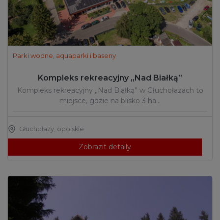
Parki wodne, aquaparki i baseny
Kompleks rekreacyjny „Nad Białką”
Kompleks rekreacyjny „Nad Białką” w Głuchołazach to
miejsce, gdzie na blisko 3 ha…
Głuchołazy
,
opolskie
Zobrazit detaily