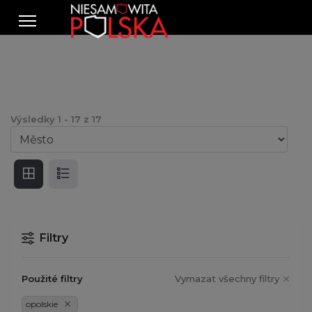
Výsledky
1
-
17
z
17
Filtry
Použité filtry
Vymazat všechny filtry
opolskie