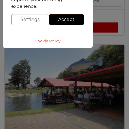
Muzeum Kowalstwa w Prószkowie.
experience.
Prószków
,
opolskie
Settings
Accept
Zobrazit detaily
Cookie Policy