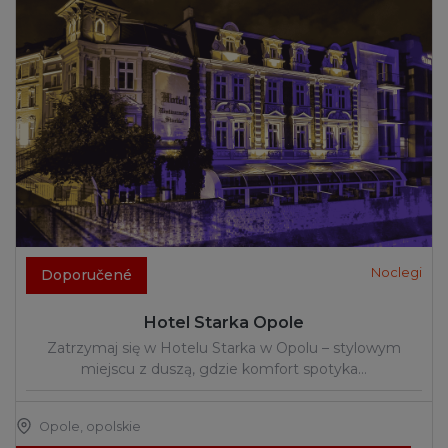
Noclegi
Doporučené
Hotel Starka Opole
Zatrzymaj się w Hotelu Starka w Opolu – stylowym
miejscu z duszą, gdzie komfort spotyka…
Opole
,
opolskie